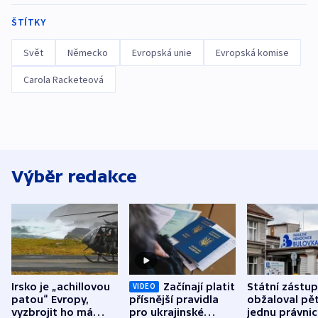
ŠTÍTKY
Svět
Německo
Evropská unie
Evropská komise
Carola Racketeová
Výběr redakce
Irsko je „achillovou
Začínají platit
Státní zástu
VIDEO
patou“ Evropy,
přísnější pravidla
obžaloval pět 
vyzbrojit ho má
pro ukrajinské
jednu právni