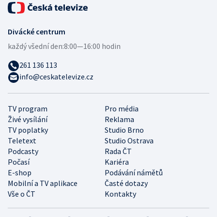
Divácké centrum
každý všední den:
8:00—16:00 hodin
261 136 113
info@ceskatelevize.cz
TV program
Pro média
Živé vysílání
Reklama
TV poplatky
Studio Brno
Teletext
Studio Ostrava
Podcasty
Rada ČT
Počasí
Kariéra
E-shop
Podávání námětů
Mobilní a TV aplikace
Časté dotazy
Vše o ČT
Kontakty