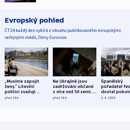
Evropský pohled
ČT24 každý den vybírá z obsahu publikovaného evropskými
veřejnými médii, členy Eurovize.
„Musíme zapojit
Na Ukrajině jsou
Španělský
ženy.“ Litevští
zadržováni občané
pořadatel fes
politici zvažují
z více než 50 zemí.
dostal pokut
dohodu o
Bojovali na straně
nekalé prakti
před 16
h
před 18
h
4. 8. 2026
demografii
Ruska