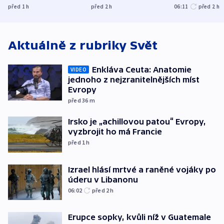
Francie
uprchlíky
osobu v kauz
před 1
h
před 2
h
06:11
před 2
h
Bulovky
Aktuálně z rubriky
Svět
Enkláva Ceuta: Anatomie
VIDEO
jednoho z nejzranitelnějších míst
Evropy
před 36
m
Irsko je „achillovou patou“ Evropy,
vyzbrojit ho má Francie
před 1
h
Izrael hlásí mrtvé a raněné vojáky po
úderu v Libanonu
06:02
před 2
h
Erupce sopky, kvůli níž v Guatemale