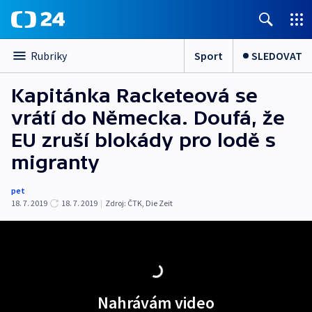
Sport
SLEDOVAT
Rubriky
Kapitánka Racketeová se
vrátí do Německa. Doufá, že
EU zruší blokády pro lodě s
migranty
pet
18. 7. 2019
18. 7. 2019
|
Zdroj:
ČTK
,
Die Zeit
Nahrávám video