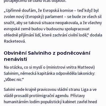
potápějícímu se člunu včas doplout.
„Upřímně doufám, že Evropská komise – teď když byl
zvolen nový (Evropský) parlament – se bude ze všech sil
snažit, aby se taková situace neopakovala, a že všechny
evropské země budou v budoucnu spolupracovat
ohledně přijímání lidí, které zachrání civilní lodě,“ dodala
Racketeová.
Obvinění Salviniho z podněcování
nenávisti
Na otázku, co si myslí o (ministrovi vnitra Matteovi)
Salvinim, německá kapitánka odpověděla lakonicky:
„Vůbec nic.“
Salvini vede krajně pravicovou vládní stranu Liga a ve
vládě prosadil protiimigrační agendu. Přístavy
humanitárním lodím populistický kabinet zavřel hned