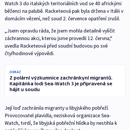
Watch 3 do italských teritoriálních vod se 40 africkými
běženci na palubě. Racketeová pak byla držena v Itálii v
domácím vězení, než soud 2. července opatření zrušil.
„Jsem opravdu ráda, že jsem mohla detailně vylíčit
záchrannou akci, kterou jsme provedli 12. června,“
uvedla Racketeová před soudní budovou po své
čtyřhodinové výpovědi.
ODKAZ
Z polární výzkumnice zachránkyní migrantů.
Kapitánka lodi Sea-Watch 3 je připravená se
hájit u soudu
Její loď zachránila migranty u libyjského pobřeží.
Provozovatel plavidla, nezisková organizace Sea-
Watch, tvrdí, že libyjská pobřežní hlídka by nestihla k