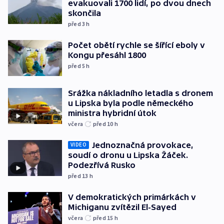
evakuovali 1700 lidí, po dvou dnech
skončila
před 3
h
Počet obětí rychle se šířící eboly v
Kongu přesáhl 1800
před 5
h
Srážka nákladního letadla s dronem
u Lipska byla podle německého
ministra hybridní útok
včera
před 10
h
Jednoznačná provokace,
VIDEO
soudí o dronu u Lipska Žáček.
Podezřívá Rusko
před 13
h
V demokratických primárkách v
Michiganu zvítězil El-Sayed
včera
před 15
h