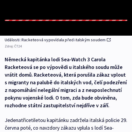
Události: Racketeová vypovídala před italským soudem
Zdroj:
ČT24
Německá kapitánka lodi Sea-Watch 3 Carola
Racketeová se po výpovědi u italského soudu může
vrátit domů. Racketeová, která porušila zákaz vplout
s migranty na palubě do italských vod, čelí podezření
z napomáhání nelegální migraci a z neuposlechnutí
pokynu vojenské lodi. O tom, zda bude obviněna,
rozhodne státní zastupitelství nejdříve v září.
Jedenatřicetiletou kapitánku zadržela italská policie 29.
června poté, co navzdory zákazu vplula s lodí Sea-