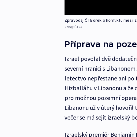
Zpravodaj ČT Borek o konfliktu mezi I
Zdroj:
ČT24
Příprava na poz
Izrael povolal dvě dodatečn
severní hranici s Libanonem. 
letectvo nepřestane ani po 
Hizballáhu v Libanonu a že c
pro možnou pozemní operaci.
Libanonu už v úterý hovořil 
večer se má sejít izraelský 
Izraelský premiér Benjamin 