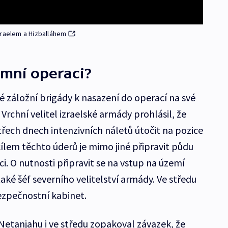
zraelem a Hizballáhem
emní operaci?
é záložní brigády k nasazení do operací na své
Vrchní velitel izraelské armády prohlásil, že
třech dnech intenzivních náletů útočit na pozice
ílem těchto úderů je mimo jiné připravit půdu
 O nutnosti připravit se na vstup na území
také šéf severního velitelství armády. Ve středu
bezpečnostní kabinet.
Netanjahu i ve středu zopakoval závazek, že