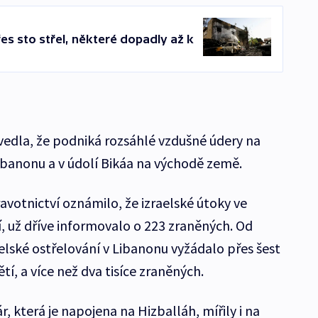
přes sto střel, některé dopadly až k
edla, že podniká rozsáhlé vzdušné údery na
Libanonu a v údolí Bikáa na východě země.
avotnictví oznámilo, že izraelské útoky ve
í, už dříve informovalo o 223 zraněných. Od
raelské ostřelování v Libanonu vyžádalo přes šest
tí, a více než dva tisíce zraněných.
, která je napojena na Hizballáh, mířily i na