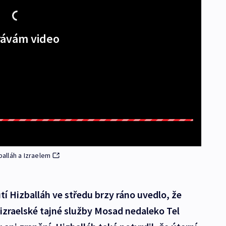
ávám video
balláh a Izraelem
tí Hizballáh ve středu brzy ráno uvedlo, že
í izraelské tajné služby Mosad nedaleko Tel