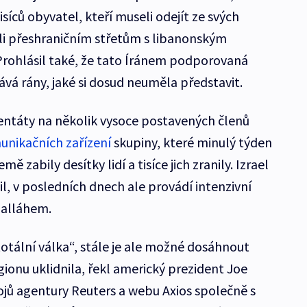
síců obyvatel, kteří museli odejít ze svých
i přeshraničním střetům s libanonským
Prohlásil také, že tato Íránem podporovaná
ává rány, jaké si dosud neuměla představit.
entáty na několik vysoce postavených členů
nikačních zařízení
skupiny, které minulý týden
mě zabily desítky lidí a tisíce jich zranily. Izrael
l, v posledních dnech ale provádí intenzivní
balláhem.
otální válka“, stále je ale možné dosáhnout
egionu uklidnila, řekl americký prezident Joe
ojů agentury Reuters a webu Axios společně s