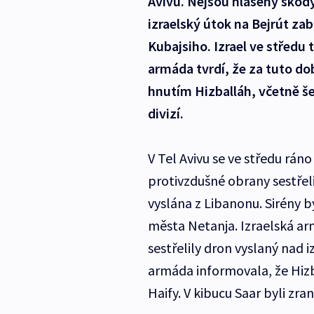
Avivu. Nejsou hlášeny škody 
izraelský útok na Bejrút za
Kubajsiho. Izrael ve středu t
armáda tvrdí, že za tuto dob
hnutím Hizballáh, včetně še
divizí.
V Tel Avivu se ve středu ráno
protivzdušné obrany sestře
vyslána z Libanonu. Sirény by
města Netanja. Izraelská arm
sestřelily dron vyslaný nad 
armáda informovala, že Hizb
Haify. V kibucu Saar byli zran