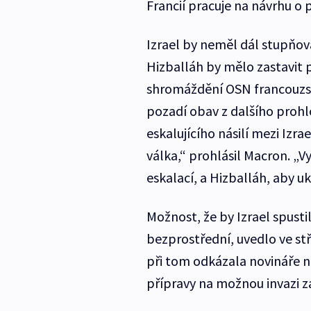
Francií pracuje na návrhu o
Izrael by neměl dál stupňov
Hizballáh by mělo zastavit 
shromáždění OSN francouzsk
pozadí obav z dalšího prohl
eskalujícího násilí mezi Izr
válka,“ prohlásil Macron. „V
eskalací, a Hizballáh, aby uk
Možnost, že by Izrael spusti
bezprostřední, uvedlo ve st
při tom odkázala novináře n
přípravy na možnou invazi za