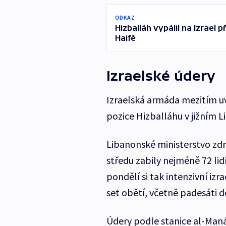
ODKAZ
Hizballáh vypálil na Izrael 
Haifě
Izraelské údery
Izraelská armáda mezitím uv
pozice Hizballáhu v jižním 
Libanonské ministerstvo zdr
středu zabily nejméně 72 lid
pondělí si tak intenzivní iz
set obětí, včetně padesáti dě
Údery podle stanice al-Manár