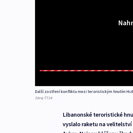
Nahr
Další zostření konfliktu mezi teroristickým hnutím Hiz
Zdroj:
ČT24
Libanonské teroristické hnu
vyslalo raketu na velitelstv