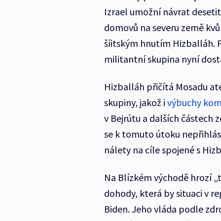
Izrael umožní návrat desetiti
domovů na severu země kvůl
šíitským hnutím Hizballáh. 
militantní skupina nyní dost
Hizballáh přičítá Mosadu at
skupiny, jakož i
výbuchy komu
v Bejrútu a dalších částech ze
se k tomuto útoku nepřihlási
nálety na cíle spojené s Hiz
Na Blízkém východě hrozí „t
dohody, která by situaci v r
Biden. Jeho vláda podle zdr