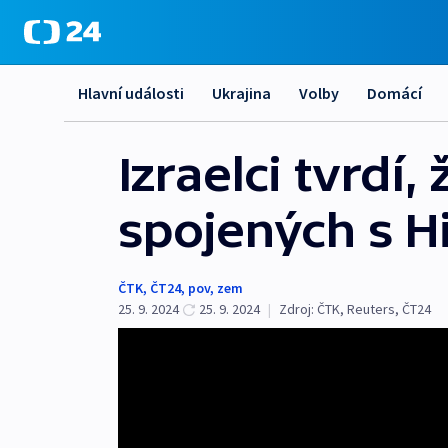
Hlavní události
Ukrajina
Volby
Domácí
Izraelci tvrdí, 
spojených s H
ČTK
,
ČT24
,
pov
,
zem
25. 9. 2024
25. 9. 2024
|
Zdroj:
ČTK
,
Reuters
,
ČT24