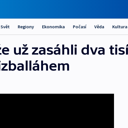
Svět
Regiony
Ekonomika
Počasí
Věda
Kultura
že už zasáhli dva tis
izballáhem