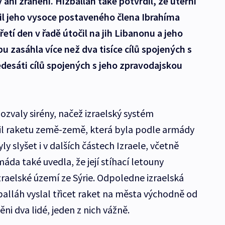
ani zranění. Hizballáh také potvrdil, že úterní
bil jeho vysoce postaveného člena Ibrahíma
řetí den v řadě útočil na jih Libanonu a jeho
u zasáhla více než dva tisíce cílů spojených s
desáti cílů spojených s jeho zpravodajskou
 ozvaly sirény, načež izraelský systém
lil raketu země-země, která byla podle armády
ly slyšet i v dalších částech Izraele, včetně
áda také uvedla, že její stíhací letouny
izraelské území ze Sýrie. Odpoledne izraelská
alláh vyslal třicet raket na města východně od
ěni dva lidé, jeden z nich vážně.