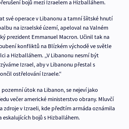
 přerušení bojů mezi Izraelem a Hizballáhem.
at své operace v Libanonu a tamní šíitské hnutí
palbu na izraelské území, apeloval na Valném
ý prezident Emmanuel Macron. Učinil tak na
oubení konfliktů na Blízkém východě ve světle
aelci a Hizballáhem. „V Libanonu nesmí být
yzýváme Izrael, aby v Libanonu přestal s
ončil ostřelování Izraele.“
l pozemní útok na Libanon, se nejeví jako
ředu večer americké ministerstvo obrany. Mluvčí
a zdroje v Izraeli, kde předtím armáda oznámila
 eskalujících bojů s Hizballáhem.