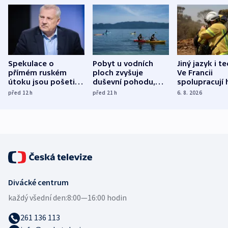
Spekulace o
Pobyt u vodních
Jiný jazyk i t
přímém ruském
ploch zvyšuje
Ve Francii
útoku jsou pošetilé,
duševní pohodu,
spolupracují h
míní estonský
ukázala
různých zemí
před 12
h
před 21
h
6. 8. 2026
bezpečnostní
mezinárodní studie
expert
Divácké centrum
každý všední den:
8:00—16:00 hodin
261 136 113