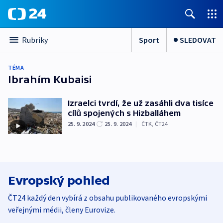
Sport
SLEDOVAT
Rubriky
TÉMA
Ibrahím Kubaisi
Izraelci tvrdí, že už zasáhli dva tisíce
cílů spojených s Hizballáhem
25. 9. 2024
25. 9. 2024
|
ČTK
,
ČT24
Evropský pohled
ČT24 každý den vybírá z obsahu publikovaného evropskými
veřejnými médii, členy Eurovize.