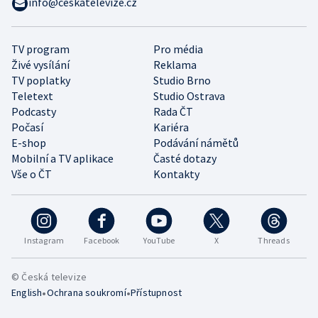
info@ceskatelevize.cz
TV program
Pro média
Živé vysílání
Reklama
TV poplatky
Studio Brno
Teletext
Studio Ostrava
Podcasty
Rada ČT
Počasí
Kariéra
E-shop
Podávání námětů
Mobilní a TV aplikace
Časté dotazy
Vše o ČT
Kontakty
Instagram
Facebook
YouTube
X
Threads
© Česká televize
•
•
English
Ochrana soukromí
Přístupnost