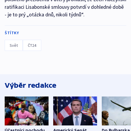
ratifikaci Lisabonské smlouvy potvrdí v dohledné době
- je to prý „otázka dnů, nikoli týdnů“.
ŠTÍTKY
Svět
ČT24
Výběr redakce
Účastníci pochodu
Americký Senát
Do Bulharska