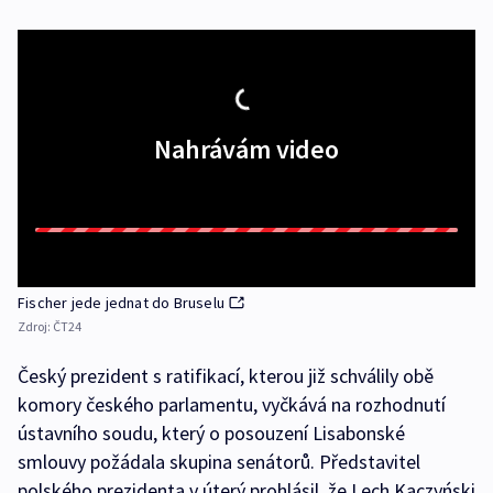
Nahrávám video
Fischer jede jednat do Bruselu
Zdroj:
ČT24
Český prezident s ratifikací, kterou již schválily obě
komory českého parlamentu, vyčkává na rozhodnutí
ústavního soudu, který o posouzení Lisabonské
smlouvy požádala skupina senátorů. Představitel
polského prezidenta v úterý prohlásil, že Lech Kaczyński