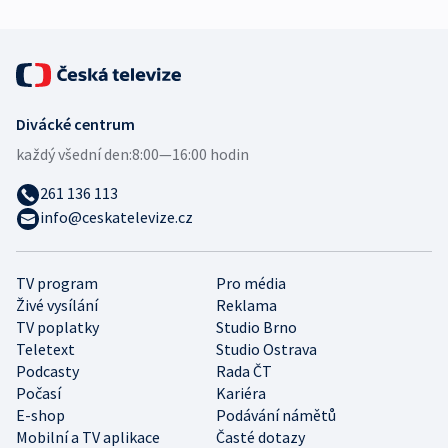
Divácké centrum
každý všední den:
8:00—16:00 hodin
261 136 113
info@ceskatelevize.cz
TV program
Pro média
Živé vysílání
Reklama
TV poplatky
Studio Brno
Teletext
Studio Ostrava
Podcasty
Rada ČT
Počasí
Kariéra
E-shop
Podávání námětů
Mobilní a TV aplikace
Časté dotazy