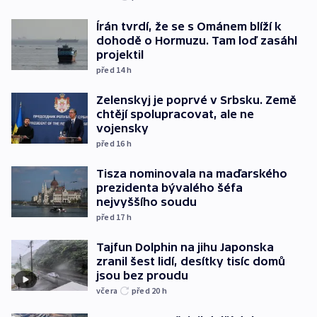
Írán tvrdí, že se s Ománem blíží k
dohodě o Hormuzu. Tam loď zasáhl
projektil
před 14
h
Zelenskyj je poprvé v Srbsku. Země
chtějí spolupracovat, ale ne
vojensky
před 16
h
Tisza nominovala na maďarského
prezidenta bývalého šéfa
nejvyššího soudu
před 17
h
Tajfun Dolphin na jihu Japonska
zranil šest lidí, desítky tisíc domů
jsou bez proudu
včera
před 20
h