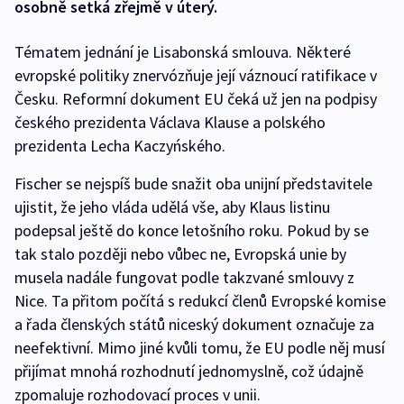
osobně setká zřejmě v úterý.
Tématem jednání je Lisabonská smlouva. Některé
evropské politiky znervózňuje její váznoucí ratifikace v
Česku. Reformní dokument EU čeká už jen na podpisy
českého prezidenta Václava Klause a polského
prezidenta Lecha Kaczyńského.
Fischer se nejspíš bude snažit oba unijní představitele
ujistit, že jeho vláda udělá vše, aby Klaus listinu
podepsal ještě do konce letošního roku. Pokud by se
tak stalo později nebo vůbec ne, Evropská unie by
musela nadále fungovat podle takzvané smlouvy z
Nice. Ta přitom počítá s redukcí členů Evropské komise
a řada členských států niceský dokument označuje za
neefektivní. Mimo jiné kvůli tomu, že EU podle něj musí
přijímat mnohá rozhodnutí jednomyslně, což údajně
zpomaluje rozhodovací proces v unii.