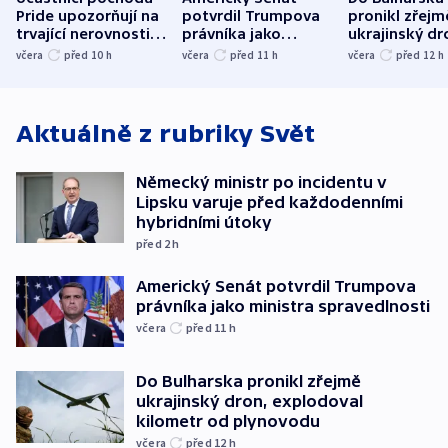
Pride upozorňují na
potvrdil Trumpova
pronikl zřejm
trvající nerovnosti i
právníka jako
ukrajinský dr
společenskou
ministra
explodoval k
včera
před 10
h
včera
před 11
h
včera
před 12
h
atmosféru
spravedlnosti
od plynovod
Aktuálně z rubriky
Svět
Německý ministr po incidentu v
Lipsku varuje před každodenními
hybridními útoky
před 2
h
Americký Senát potvrdil Trumpova
právníka jako ministra spravedlnosti
včera
před 11
h
Do Bulharska pronikl zřejmě
ukrajinský dron, explodoval
kilometr od plynovodu
včera
před 12
h