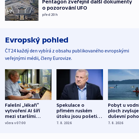
Pentagon zveřejnil další dokumenty
o pozorování UFO
před 20
h
Evropský pohled
ČT24 každý den vybírá z obsahu publikovaného evropskými
veřejnými médii, členy Eurovize.
Falešní „lékaři“
Spekulace o
Pobyt u vodn
vytvoření AI šíří
přímém ruském
ploch zvyšuje
mezi staršími
útoku jsou pošetilé,
duševní poho
Poláky nebezpečné
míní estonský
ukázala
včera v 07:00
7. 8. 2026
7. 8. 2026
zdravotní rady
bezpečnostní
mezinárodní 
expert