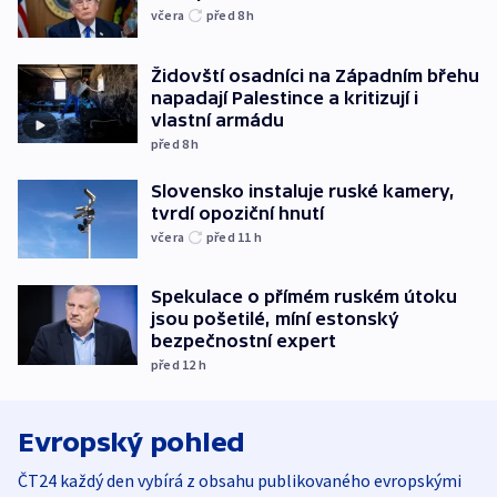
včera
před 8
h
Židovští osadníci na Západním břehu
napadají Palestince a kritizují i
vlastní armádu
před 8
h
Slovensko instaluje ruské kamery,
tvrdí opoziční hnutí
včera
před 11
h
Spekulace o přímém ruském útoku
jsou pošetilé, míní estonský
bezpečnostní expert
před 12
h
Evropský pohled
ČT24 každý den vybírá z obsahu publikovaného evropskými