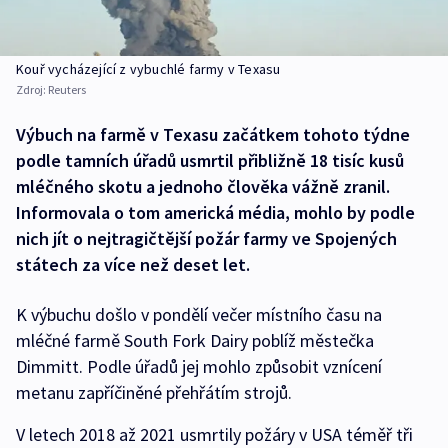
Kouř vycházející z vybuchlé farmy v Texasu
Zdroj:
Reuters
Výbuch na farmě v Texasu začátkem tohoto týdne
podle tamních úřadů usmrtil přibližně 18 tisíc kusů
mléčného skotu a jednoho člověka vážně zranil.
Informovala o tom americká média, mohlo by podle
nich jít o nejtragičtější požár farmy ve Spojených
státech za více než deset let.
K výbuchu došlo v pondělí večer místního času na
mléčné farmě South Fork Dairy poblíž městečka
Dimmitt. Podle úřadů jej mohlo způsobit vznícení
metanu zapříčiněné přehřátím strojů.
V letech 2018 až 2021 usmrtily požáry v USA téměř tři