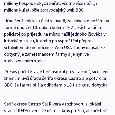
miliony hospodářských zvířat, včetně více než 1,7
milionu kuřat, píše zpravodajský web BBC.
Úřad šerifa okresu Castro uvedl, že hlášení o požáru na
farmě obdržel 10. dubna kolem 19:21. Záchranáři a
policisté po příjezdu na místo našli jednoho člověka v
kritickém stavu, kterého po vyproštění přepravili
vrtulníkem do nemocnice. Web USA Today napsal, že
dotyčný je zaměstnancem farmy a je nyní ve
stabilizovaném stavu.
Přesný počet krav, které usmrtil požár a kouř, sice není
znám, mluvčí úřadu šerifa okresu Castro ale potvrdila
BBC, že farma přišla odhadem o 18 tisíc kusů dobytka.
Šerif okresu Castro Sal Rivera v rozhovoru s lokální
stanicí KFDA uvedl, že několik krav přežilo, ale některé