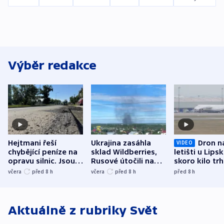
Výběr redakce
Hejtmani řeší
Ukrajina zasáhla
Dron n
VIDEO
chybějící peníze na
sklad Wildberries,
letišti u Lips
opravu silnic. Jsou
Rusové útočili na
skoro kilo trh
nenárokové, namítá
trh, hasiče či
indicie ukazuj
včera
před 8
h
včera
před 8
h
před 8
h
ministerstvo
stadion
Rusko
Aktuálně z rubriky
Svět