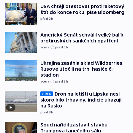
USA chtějí otestovat protiraketový
štít do konce roku, píše Bloomberg
před 2
h
Americký Senát schválil velký balík
protiruských sankčních opatření
včera
před 6
h
Ukrajina zasáhla sklad Wildberries,
Rusové útočili na trh, hasiče či
stadion
včera
před 8
h
Dron na letišti u Lipska nesl
VIDEO
skoro kilo trhaviny, indicie ukazují
na Rusko
před 8
h
Soud nařídil zastavit stavbu
Trumpova tanečního sálu