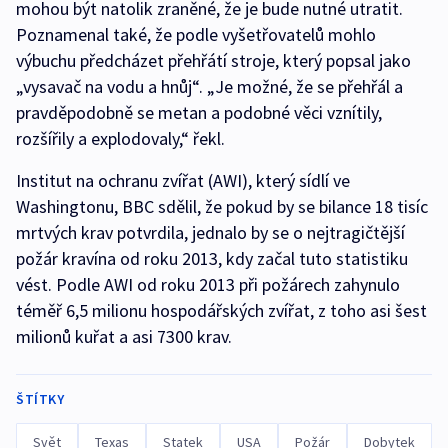
mohou být natolik zraněné, že je bude nutné utratit.
Poznamenal také, že podle vyšetřovatelů mohlo
výbuchu předcházet přehřátí stroje, který popsal jako
„vysavač na vodu a hnůj“. „Je možné, že se přehřál a
pravděpodobně se metan a podobné věci vznítily,
rozšířily a explodovaly,“ řekl.
Institut na ochranu zvířat (AWI), který sídlí ve
Washingtonu, BBC sdělil, že pokud by se bilance 18 tisíc
mrtvých krav potvrdila, jednalo by se o nejtragičtější
požár kravína od roku 2013, kdy začal tuto statistiku
vést. Podle AWI od roku 2013 při požárech zahynulo
téměř 6,5 milionu hospodářských zvířat, z toho asi šest
milionů kuřat a asi 7300 krav.
ŠTÍTKY
Svět
Texas
Statek
USA
Požár
Dobytek