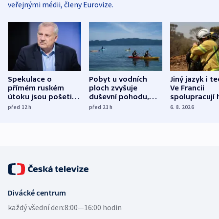
veřejnými médii, členy Eurovize.
Spekulace o
Pobyt u vodních
Jiný jazyk i t
přímém ruském
ploch zvyšuje
Ve Francii
útoku jsou pošetilé,
duševní pohodu,
spolupracují h
míní estonský
ukázala
různých zemí
před 12
h
před 21
h
6. 8. 2026
bezpečnostní
mezinárodní studie
expert
Divácké centrum
každý všední den:
8:00—16:00 hodin