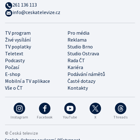
261 136 113
info@ceskatelevize.cz
TV program
Pro média
Živé vysílání
Reklama
TV poplatky
Studio Brno
Teletext
Studio Ostrava
Podcasty
Rada ČT
Počasí
Kariéra
E-shop
Podávání námětů
Mobilní a TV aplikace
Časté dotazy
Vše o ČT
Kontakty
Instagram
Facebook
YouTube
X
Threads
© Česká televize