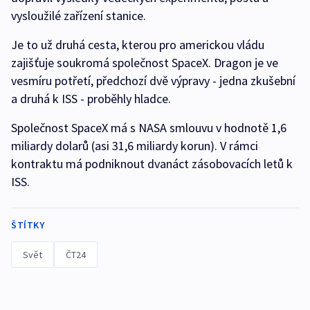
vysloužilé zařízení stanice.
Je to už druhá cesta, kterou pro americkou vládu
zajišťuje soukromá společnost SpaceX. Dragon je ve
vesmíru potřetí, předchozí dvě výpravy - jedna zkušební
a druhá k ISS - proběhly hladce.
Společnost SpaceX má s NASA smlouvu v hodnotě 1,6
miliardy dolarů (asi 31,6 miliardy korun). V rámci
kontraktu má podniknout dvanáct zásobovacích letů k
ISS.
ŠTÍTKY
Svět
ČT24