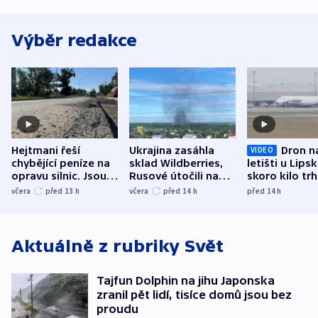
Výběr redakce
Hejtmani řeší
Ukrajina zasáhla
Dron n
VIDEO
chybějící peníze na
sklad Wildberries,
letišti u Lips
opravu silnic. Jsou
Rusové útočili na
skoro kilo trh
nenárokové, namítá
trh, hasiče či
indicie ukazuj
včera
před 13
h
včera
před 14
h
před 14
h
ministerstvo
stadion
Rusko
Aktuálně z rubriky
Svět
Tajfun Dolphin na jihu Japonska
zranil pět lidí, tisíce domů jsou bez
proudu