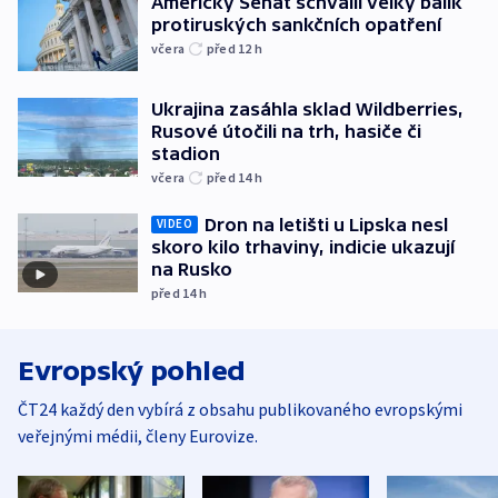
Americký Senát schválil velký balík
protiruských sankčních opatření
včera
před 12
h
Ukrajina zasáhla sklad Wildberries,
Rusové útočili na trh, hasiče či
stadion
včera
před 14
h
Dron na letišti u Lipska nesl
VIDEO
skoro kilo trhaviny, indicie ukazují
na Rusko
před 14
h
Evropský pohled
ČT24 každý den vybírá z obsahu publikovaného evropskými
veřejnými médii, členy Eurovize.