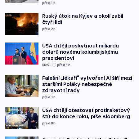
před 1
h
Ruský útok na Kyjev a okolí zabil
čtyři lidi
před 2
h
USA chtějí poskytnout miliardu
dolarů novému kolumbijskému
prezidentovi
06:51
před 3
h
Falešní „lékaři“ vytvoření AI šíří mezi
staršími Poláky nebezpečné
zdravotní rady
před 3
h
USA chtějí otestovat protiraketový
štít do konce roku, píše Bloomberg
před 8
h