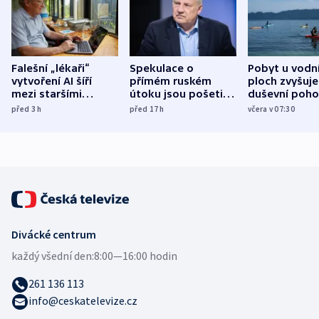
Falešní „lékaři“
Spekulace o
Pobyt u vodn
vytvoření AI šíří
přímém ruském
ploch zvyšuje
mezi staršími
útoku jsou pošetilé,
duševní poho
Poláky nebezpečné
míní estonský
ukázala
před 3
h
před 17
h
včera v 07:30
zdravotní rady
bezpečnostní
mezinárodní 
expert
Divácké centrum
každý všední den:
8:00—16:00 hodin
261 136 113
info@ceskatelevize.cz