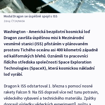
Modul Dragon se úspěšně spojil s ISS
Zdroj:
ČT24/NASA
Washington - Americká bezpilotní kosmická loď
Dragon završila úspěšnou misi k Mezinárodní
vesmírné stanici (ISS) přistáním v plánovaném
prostoru Tichého oceánu asi 400 kilometrů západně
od kalifornských břehů. Oznámili to pracovníci
řídícího střediska společnosti Space Exploration
Technologies (SpaceX), která kosmickou nákladní
loď vyrábí.
Dragon k ISS odstartoval 1. března s pomocí nosné
rakety Falcon 9. Na ISS dopravil více než tunu potravin,
vědeckého vybavení a technického materiálu. Zpátky
dopravil výsledky vědeckých experimentů, poštu a