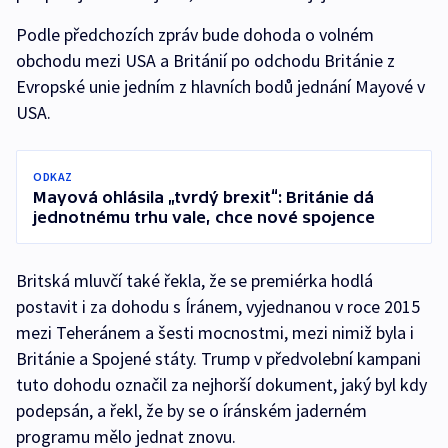
Podle předchozích zpráv bude dohoda o volném
obchodu mezi USA a Británií po odchodu Británie z
Evropské unie jedním z hlavních bodů jednání Mayové v
USA.
ODKAZ
Mayová ohlásila „tvrdý brexit“: Británie dá
jednotnému trhu vale, chce nové spojence
Britská mluvčí také řekla, že se premiérka hodlá
postavit i za dohodu s Íránem, vyjednanou v roce 2015
mezi Teheránem a šesti mocnostmi, mezi nimiž byla i
Británie a Spojené státy. Trump v předvolební kampani
tuto dohodu označil za nejhorší dokument, jaký byl kdy
podepsán, a řekl, že by se o íránském jaderném
programu mělo jednat znovu.