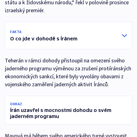
státu a k židovskému národu,“ řekl v polovině prosince
izraelský premiér.
FAKTA
O co jde v dohodě s Íránem
Teherán v rámci dohody přistoupil na omezení svého
jaderného programu výměnou za zrušení protiíránských
ekonomických sankcí, které byly vyvolány obavami z
vojenského zaměření jaderných aktivit Íránců.
ODKAZ
Írán uzavřel s mocnostmi dohodu o svém
jaderném programu
Mayová má během svého amerického turné vystoupit