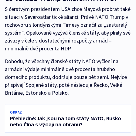
S čerstvým prezidentem USA chce Mayová probrat také
situaci v Severoatlantické alianci. Právě NATO Trump v
rozhovoru s londýnskými Timesy označil za „zastaralý
systém“. Opakovaně vyzývá členské státy, aby plnily své
závazy v čele s dostatečnými rozpočty armád –
minimálně dvě procenta HDP.
Dohodu, že všechny členské státy NATO vyčlení na
armádní výdaje minimálně dvě procenta hrubého
domácího produktu, dodržuje pouze pět zemí. Nejvíce
přispívají Spojené státy, poté následuje Řecko, Velká
Británie, Estonsko a Polsko.
ODKAZ
Přehledně: Jak jsou na tom státy NATO, Rusko
nebo Čína s výdaji na obranu?