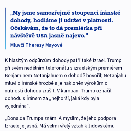
My jsme samozřejmě stoupenci íránské
dohody, hodláme ji udržet v platnosti.
Očekávám, že to dá premiérka při
návštěvě USA jasně najevo.
Mluvčí Theresy Mayové
K hlasitým odpůrcům dohody patří také Izrael. Trump
při svém nedělním telefonátu s izraelským premiérem
Benjaminem Netanjahuem o dohodě hovořil; Netanjahu
mluví o íránské hrozbě a je nakloněn výrokům o
nutnosti dohodu zrušit. V kampani Trump označil
dohodu s Íránem za „nejhorší, jaká kdy byla
vyjednána“.
„Donalda Trumpa znám. A myslím, že jeho podpora
Izraele je jasná. Má velmi vřelý vztah k židovskému