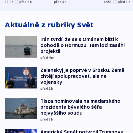
menšin
bývalého šéfa
ministra
12:02
před 2
h
před 3
h
12:53
před 3
h
nejvyššího soudu
spravedlnost
Aktuálně z rubriky
Svět
Írán tvrdí, že se s Ománem blíží k
dohodě o Hormuzu. Tam loď zasáhl
projektil
před 4
m
Zelenskyj je poprvé v Srbsku. Země
chtějí spolupracovat, ale ne
vojensky
před 1
h
Tisza nominovala na maďarského
prezidenta bývalého šéfa
nejvyššího soudu
před 3
h
Americký Senát potvrdil Trumpova