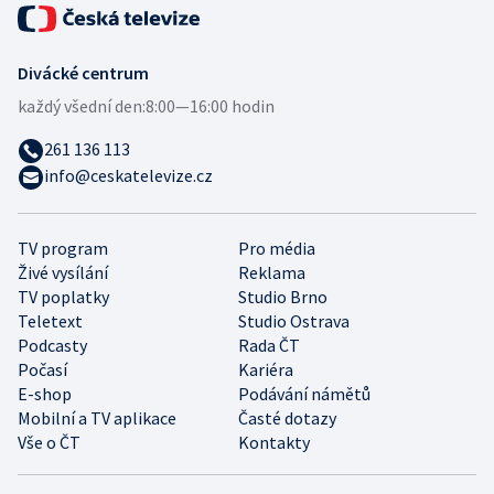
Divácké centrum
každý všední den:
8:00—16:00 hodin
261 136 113
info@ceskatelevize.cz
TV program
Pro média
Živé vysílání
Reklama
TV poplatky
Studio Brno
Teletext
Studio Ostrava
Podcasty
Rada ČT
Počasí
Kariéra
E-shop
Podávání námětů
Mobilní a TV aplikace
Časté dotazy
Vše o ČT
Kontakty