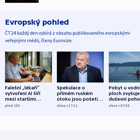
Evropský pohled
ČT24 každý den vybírá z obsahu publikovaného evropskými
veřejnými médii, členy Eurovize.
Falešní „lékaři“
Spekulace o
Pobyt u vodn
vytvoření AI šíří
přímém ruském
ploch zvyšuje
mezi staršími
útoku jsou pošetilé,
duševní poho
Poláky nebezpečné
míní estonský
ukázala
před 10
h
včera v 17:11
včera v 07:30
zdravotní rady
bezpečnostní
mezinárodní 
expert