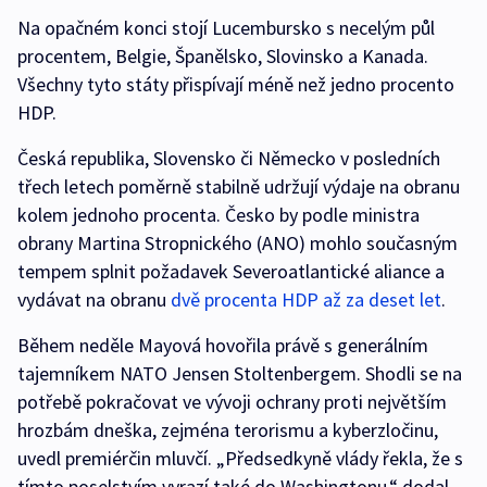
Na opačném konci stojí Lucembursko s necelým půl
procentem, Belgie, Španělsko, Slovinsko a Kanada.
Všechny tyto státy přispívají méně než jedno procento
HDP.
Česká republika, Slovensko či Německo v posledních
třech letech poměrně stabilně udržují výdaje na obranu
kolem jednoho procenta. Česko by podle ministra
obrany Martina Stropnického (ANO) mohlo současným
tempem splnit požadavek Severoatlantické aliance a
vydávat na obranu
dvě procenta HDP až za deset let
.
Během neděle Mayová hovořila právě s generálním
tajemníkem NATO Jensen Stoltenbergem. Shodli se na
potřebě pokračovat ve vývoji ochrany proti největším
hrozbám dneška, zejména terorismu a kyberzločinu,
uvedl premiérčin mluvčí. „Předsedkyně vlády řekla, že s
tímto poselstvím vyrazí také do Washingtonu,“ dodal.