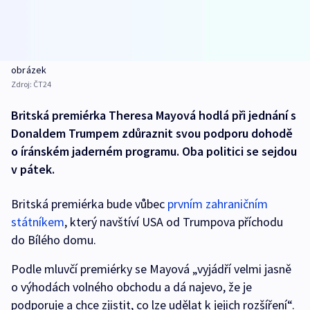
obrázek
Zdroj:
ČT24
Britská premiérka Theresa Mayová hodlá při jednání s
Donaldem Trumpem zdůraznit svou podporu dohodě
o íránském jaderném programu. Oba politici se sejdou
v pátek.
Britská premiérka bude vůbec
prvním zahraničním
státníkem
, který navštíví USA od Trumpova příchodu
do Bílého domu.
Podle mluvčí premiérky se Mayová „vyjádří velmi jasně
o výhodách volného obchodu a dá najevo, že je
podporuje a chce zjistit, co lze udělat k jejich rozšíření“.