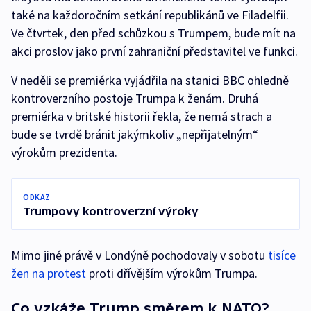
také na každoročním setkání republikánů ve Filadelfii.
Ve čtvrtek, den před schůzkou s Trumpem, bude mít na
akci proslov jako první zahraniční představitel ve funkci.
V neděli se premiérka vyjádřila na stanici BBC ohledně
kontroverzního postoje Trumpa k ženám. Druhá
premiérka v britské historii řekla, že nemá strach a
bude se tvrdě bránit jakýmkoliv „nepřijatelným“
výrokům prezidenta.
ODKAZ
Trumpovy kontroverzní výroky
Mimo jiné právě v Londýně pochodovaly v sobotu
tisíce
žen na protest
proti dřívějším výrokům Trumpa.
Co vzkáže Trump směrem k NATO?