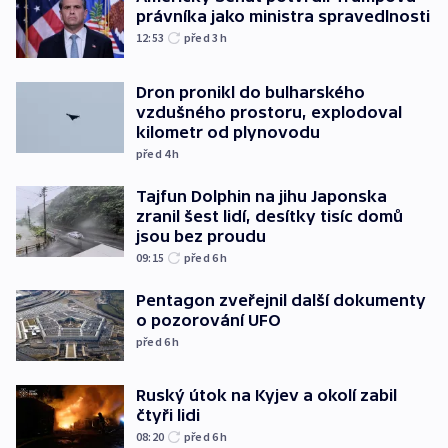
právníka jako ministra spravedlnosti
12:53
před 3
h
Dron pronikl do bulharského
vzdušného prostoru, explodoval
kilometr od plynovodu
před 4
h
Tajfun Dolphin na jihu Japonska
zranil šest lidí, desítky tisíc domů
jsou bez proudu
09:15
před 6
h
Pentagon zveřejnil další dokumenty
o pozorování UFO
před 6
h
Ruský útok na Kyjev a okolí zabil
čtyři lidi
08:20
před 6
h