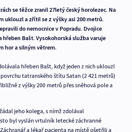
rách se těžce zranil 27letý český horolezec. Na
uklouzl a zřítil se z výšky asi 200 metrů.
epravili do nemocnice v Popradu. Dvojice
a hřeben Bašt. Vysokohorská služba varuje
m hor a silným větrem.
olávala hřeben Bašt, když jeden z nich uklouzl
ovrchu tatranského štítu Satan (2 421 metrů)
bližně z výšky 200 metrů přes sněhová pole a
ádal jeho kolega, s nímž zdolával
to byl vyslán vrtulník letecké záchranné
Záchranář a lékař pacienta na místě ošetřili a