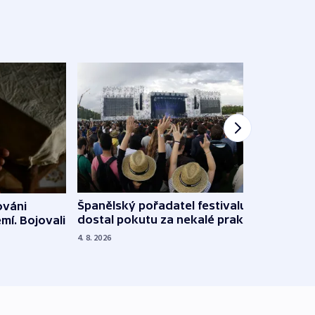
Španělský pořadatel festivalu
ováni
Lesn
dostal pokutu za nekalé praktiky
mí. Bojovali
dopa
zdrav
4. 8. 2026
4. 8. 20