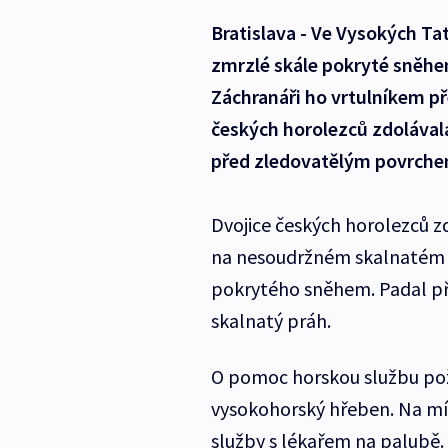
Bratislava - Ve Vysokých Tat
zmrzlé skále pokryté sněhem 
Záchranáři ho vrtulníkem př
českých horolezců zdolával
před zledovatělým povrche
Dvojice českých horolezců zd
na nesoudržném skalnatém p
pokrytého sněhem. Padal při
skalnatý práh.
O pomoc horskou službu pož
vysokohorský hřeben. Na mís
služby s lékařem na palubě. 