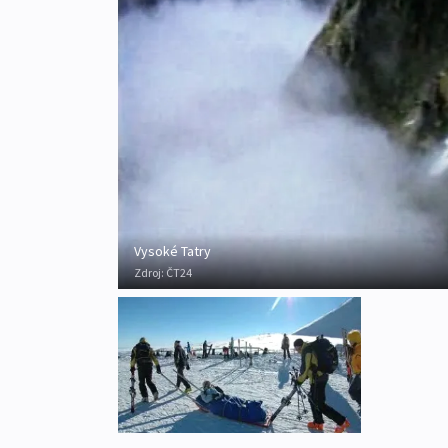
Vysoké Tatry
Zdroj:
ČT24