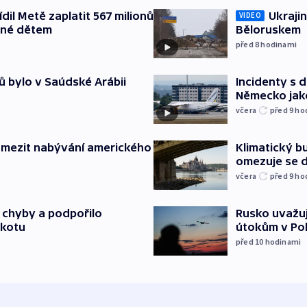
il Metě zaplatit 567 milionů
Ukrajin
VIDEO
ené dětem
Běloruskem
před 8
hodinami
ů bylo v Saúdské Arábii
Incidenty s d
Německo jak
včera
před 9
ho
omezit nabývání amerického
Klimatický bu
omezuje se d
včera
před 9
ho
a chyby a podpořilo
Rusko uvažuj
jkotu
útokům v Poba
před 10
hodinami