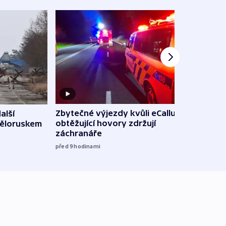
Zbytečné výjezdy kvůli eCallu a
alší
Incid
obtěžující hovory zdržují
Běloruskem
Lips
záchranáře
úmys
expl
před 9
hodinami
včera