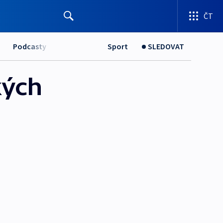
ČT
Podcasty
Sport
SLEDOVAT
kých