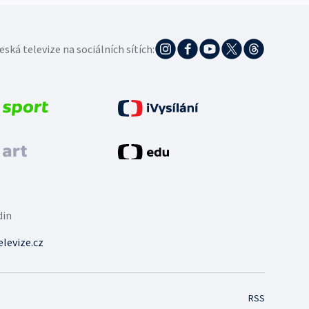
eská televize na sociálních sítích:
din
levize.cz
RSS