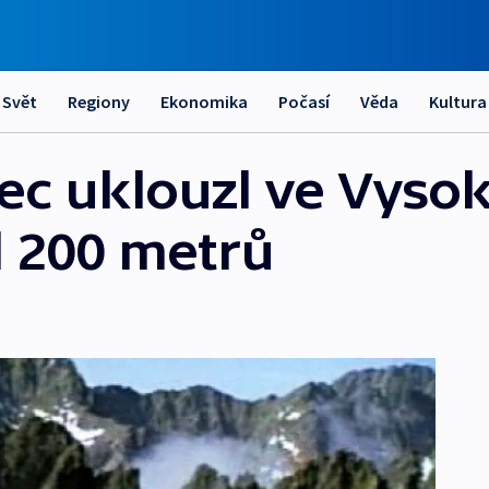
Svět
Regiony
Ekonomika
Počasí
Věda
Kultura
ec uklouzl ve Vyso
l 200 metrů