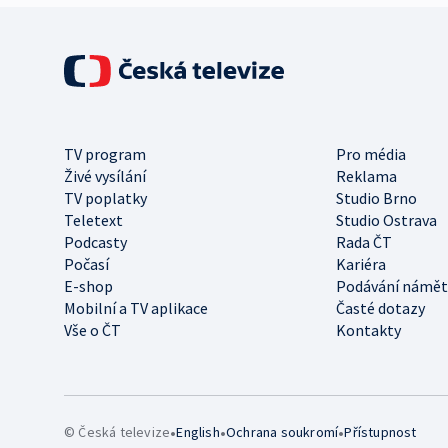
TV program
Pro média
Živé vysílání
Reklama
TV poplatky
Studio Brno
Teletext
Studio Ostrava
Podcasty
Rada ČT
Počasí
Kariéra
E-shop
Podávání námět
Mobilní a TV aplikace
Časté dotazy
Vše o ČT
Kontakty
•
•
•
© Česká televize
English
Ochrana soukromí
Přístupnost