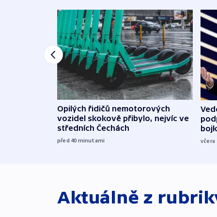
Opilých řidičů nemotorových
Vede
vozidel skokově přibylo, nejvíc ve
podp
středních Čechách
boj
před 40
minutami
včera
Aktuálně z rubri