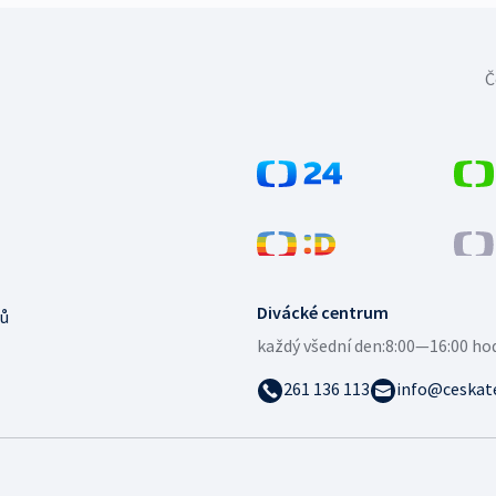
Č
Divácké centrum
ů
každý všední den:
8:00—16:00 ho
261 136 113
info@ceskate