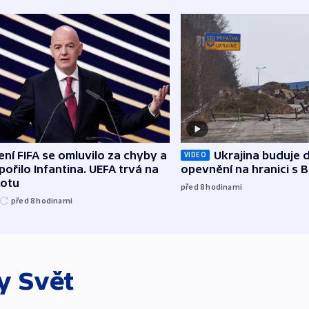
ní FIFA se omluvilo za chyby a
Ukrajina buduje d
VIDEO
ořilo Infantina. UEFA trvá na
opevnění na hranici s 
kotu
před 8
hodinami
před 8
hodinami
ky
Svět