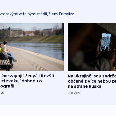
vropskými veřejnými médii, členy Eurovize.
íme zapojit ženy.“ Litevští
Na Ukrajině jsou zadrž
tici zvažují dohodu o
občané z více než 50 ze
ografii
na straně Ruska
026
5. 8. 2026