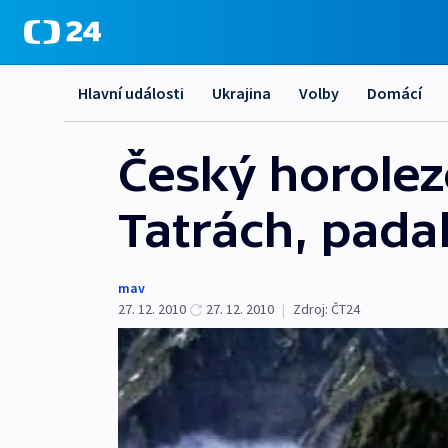
Hlavní události
Ukrajina
Volby
Domácí
Český horolez
Tatrách, pada
mav
27. 12. 2010
27. 12. 2010
|
Zdroj:
ČT24