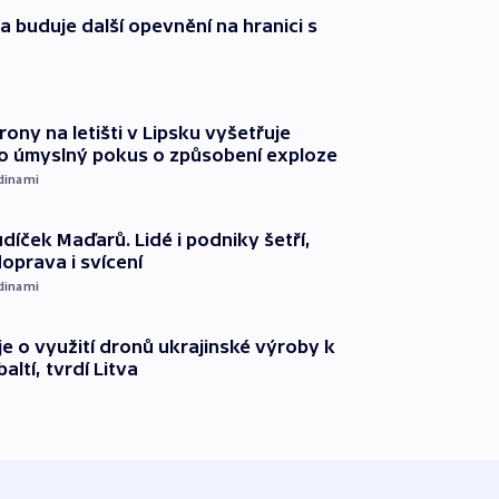
a buduje další opevnění na hranici s
rony na letišti v Lipsku vyšetřuje
o úmyslný pokus o způsobení exploze
dinami
díček Maďarů. Lidé i podniky šetří,
oprava i svícení
dinami
e o využití dronů ukrajinské výroby k
ltí, tvrdí Litva