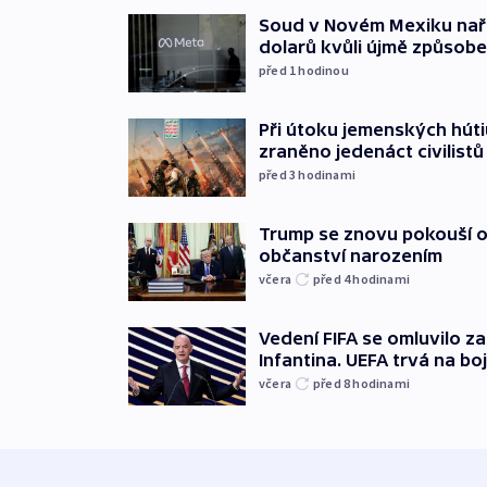
Soud v Novém Mexiku naříd
dolarů kvůli újmě způsob
před 1
hodinou
Při útoku jemenských húti
zraněno jedenáct civilistů
před 3
hodinami
Trump se znovu pokouší 
občanství narozením
včera
před 4
hodinami
Vedení FIFA se omluvilo z
Infantina. UEFA trvá na bo
včera
před 8
hodinami