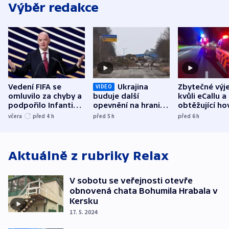
Výběr redakce
Vedení FIFA se
Ukrajina
Zbytečné výj
VIDEO
omluvilo za chyby a
buduje další
kvůli eCallu a
podpořilo Infantina.
opevnění na hranici
obtěžující ho
UEFA trvá na
s Běloruskem
zdržují záchr
včera
před 4
h
před 5
h
před 6
h
bojkotu
Aktuálně z rubriky
Relax
V sobotu se veřejnosti otevře
obnovená chata Bohumila Hrabala v
Kersku
17. 5. 2024