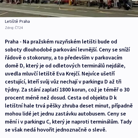
Letiště Praha
Zdroj:
ČT24
Praha - Na pražském ruzyňském letišti bude od
soboty dlouhodobé parkování levnější. Ceny se sníží
řádově o stokoruny, a to především v parkovacím
domě D, který je od odletových terminálů nejdále,
uvedla mluvčí letiště Eva Krejčí. Nejvíce ušetří
cestující, kteří svůj vůz nechají v parkingu D až tři
týdny. Za stání zaplatí 1800 korun, což je téměř o 30
procent méně než dosud. Cesta od objektu D k
letištní hale trvá pěšky zhruba deset minut, případně
mohou lidé jet jednu zastávku autobusem. Ceny se
mění i v parkingu C, který je naproti terminálům. Tady
se však nedá hovořit jednoznačně o slevě.