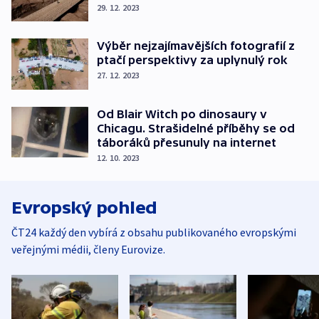
29. 12. 2023
Výběr nejzajímavějších fotografií z
ptačí perspektivy za uplynulý rok
27. 12. 2023
Od Blair Witch po dinosaury v
Chicagu. Strašidelné příběhy se od
táboráků přesunuly na internet
12. 10. 2023
Evropský pohled
ČT24 každý den vybírá z obsahu publikovaného evropskými
veřejnými médii, členy Eurovize.