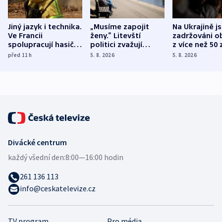
Jiný jazyk i technika.
„Musíme zapojit
Na Ukrajině j
Ve Francii
ženy.“ Litevští
zadržováni o
spolupracují hasiči z
politici zvažují
z více než 50 
různých zemí
dohodu o
Bojovali na s
před 11
h
5. 8. 2026
5. 8. 2026
demografii
Ruska
Divácké centrum
každý všední den:
8:00—16:00 hodin
261 136 113
info@ceskatelevize.cz
TV program
Pro média