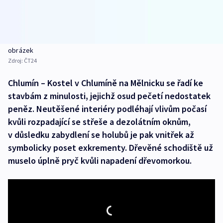
obrázek
Zdroj:
ČT24
Chlumín – Kostel v Chlumíně na Mělnicku se řadí ke
stavbám z minulosti, jejichž osud pečetí nedostatek
peněz. Neutěšené interiéry podléhají vlivům počasí
kvůli rozpadající se střeše a dezolátním oknům,
v důsledku zabydlení se holubů je pak vnitřek až
symbolicky poset exkrementy. Dřevěné schodiště už
muselo úplně pryč kvůli napadení dřevomorkou.