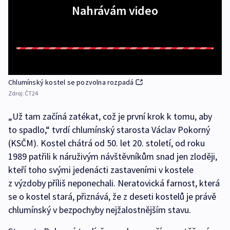
Nahrávám video
Chlumínský kostel se pozvolna rozpadá
Zdroj:
ČT24
„Už tam začíná zatékat, což je první krok k tomu, aby
to spadlo,“ tvrdí chlumínský starosta Václav Pokorný
(KSČM). Kostel chátrá od 50. let 20. století, od roku
1989 patřili k náruživým návštěvníkům snad jen zloději,
kteří toho svými jedenácti zastaveními v kostele
z výzdoby příliš neponechali. Neratovická farnost, která
se o kostel stará, přiznává, že z deseti kostelů je právě
chlumínský v bezpochyby nejžalostnějším stavu.