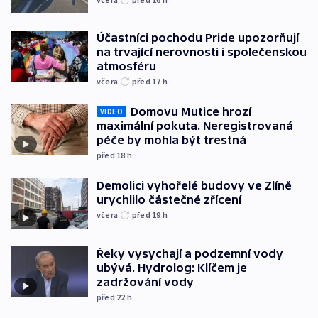
Účastníci pochodu Pride upozorňují
na trvající nerovnosti i společenskou
atmosféru
včera
před 17
h
Domovu Mutice hrozí
VIDEO
maximální pokuta. Neregistrovaná
péče by mohla být trestná
před 18
h
Demolici vyhořelé budovy ve Zlíně
urychlilo částečné zřícení
včera
před 19
h
Řeky vysychají a podzemní vody
ubývá. Hydrolog: Klíčem je
zadržování vody
před 22
h