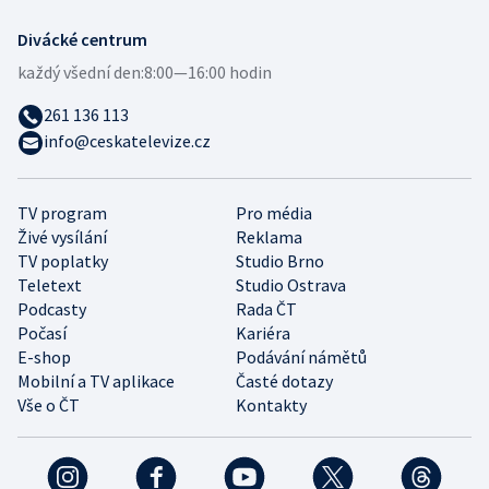
Divácké centrum
každý všední den:
8:00—16:00 hodin
261 136 113
info@ceskatelevize.cz
TV program
Pro média
Živé vysílání
Reklama
TV poplatky
Studio Brno
Teletext
Studio Ostrava
Podcasty
Rada ČT
Počasí
Kariéra
E-shop
Podávání námětů
Mobilní a TV aplikace
Časté dotazy
Vše o ČT
Kontakty