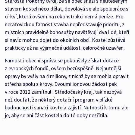
Starosta Pokorný tvrdí, že se obec snaží s neutěšeným
stavem kostel něco dělat, dovolává se ale spolupráce s
církví, která ovšem na rekonstrukci nemá peníze. Pro
neratovickou farnost stavba nepředstavuje prioritu, z
místních pravidelně bohosužby navštěvují dva lidé, kteří
si navíc mohou dojet do okolních obcí. Kostel zůstává
prakticky až na výjimečné události celoročně uzavřen.
Farnost i obecní správa se pokoušely získat dotace
z evropských fondů, ovšem bezúspěšně. Nejnutnější
opravy by vyšly na 4 miliony, z nichž by se mohla opravit
střecha spolu s krovy. Dvoumilionovou žádost pak
v roce 2012 zamítnul i Středočeský kraj, tak nezbývá
než doufat, že některý dotační program v blízké
budoucnosti sanaci kostela zajistí. Nutností k tomu ale
je, aby se ani část kostela do té doby nezřítila.