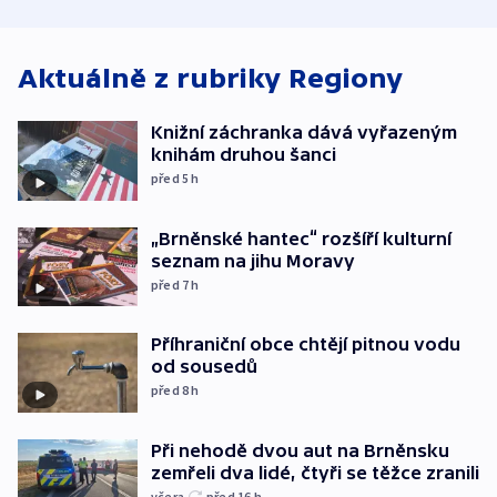
atmosféru
Aktuálně z rubriky
Regiony
Knižní záchranka dává vyřazeným
knihám druhou šanci
před 5
h
„Brněnské hantec“ rozšíří kulturní
seznam na jihu Moravy
před 7
h
Příhraniční obce chtějí pitnou vodu
od sousedů
před 8
h
Při nehodě dvou aut na Brněnsku
zemřeli dva lidé, čtyři se těžce zranili
včera
před 16
h