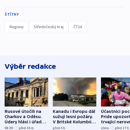
ŠTÍTKY
Regiony
Středočeský kraj
ČT24
Výběr redakce
Rusové útočili na
Kanadu i Evropu dál
Účastníci po
Charkov a Oděsu.
sužují lesní požáry.
Pride upozorň
Údery hlásí i úřady v
V Britské Kolumbii
trvající nerov
Bělgorodu
evakuovali tisíce lidí
společensko
08:39
před 34
m
před 5
h
včera
před 17
h