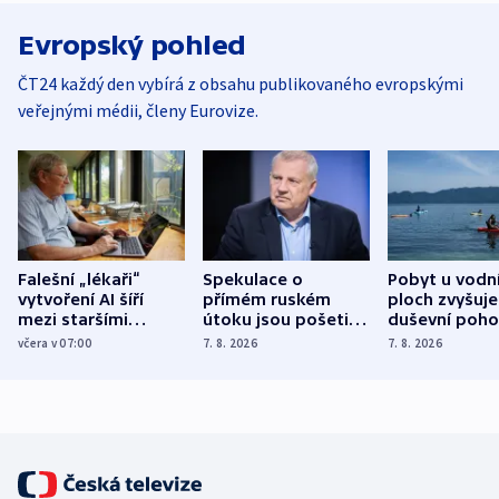
Evropský pohled
ČT24 každý den vybírá z obsahu publikovaného evropskými
veřejnými médii, členy Eurovize.
Falešní „lékaři“
Spekulace o
Pobyt u vodn
vytvoření AI šíří
přímém ruském
ploch zvyšuje
mezi staršími
útoku jsou pošetilé,
duševní poho
Poláky nebezpečné
míní estonský
ukázala
včera v 07:00
7. 8. 2026
7. 8. 2026
zdravotní rady
bezpečnostní
mezinárodní 
expert