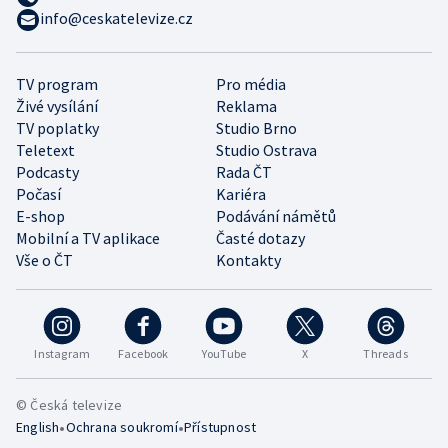
info@ceskatelevize.cz
TV program
Pro média
Živé vysílání
Reklama
TV poplatky
Studio Brno
Teletext
Studio Ostrava
Podcasty
Rada ČT
Počasí
Kariéra
E-shop
Podávání námětů
Mobilní a TV aplikace
Časté dotazy
Vše o ČT
Kontakty
Instagram
Facebook
YouTube
X
Threads
© Česká televize
•
•
English
Ochrana soukromí
Přístupnost