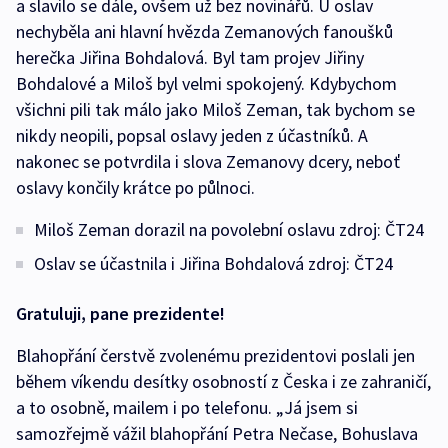
a slavilo se dále, ovšem už bez novinářů. U oslav
nechyběla ani hlavní hvězda Zemanových fanoušků
herečka Jiřina Bohdalová. Byl tam projev Jiřiny
Bohdalové a Miloš byl velmi spokojený. Kdybychom
všichni pili tak málo jako Miloš Zeman, tak bychom se
nikdy neopili, popsal oslavy jeden z účastníků. A
nakonec se potvrdila i slova Zemanovy dcery, neboť
oslavy končily krátce po půlnoci.
Miloš Zeman dorazil na povolební oslavu zdroj: ČT24
Oslav se účastnila i Jiřina Bohdalová zdroj: ČT24
Gratuluji, pane prezidente!
Blahopřání čerstvě zvolenému prezidentovi poslali jen
během víkendu desítky osobností z Česka i ze zahraničí,
a to osobně, mailem i po telefonu. „Já jsem si
samozřejmě vážil blahopřání Petra Nečase, Bohuslava