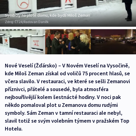
Symboly na plotě domu, kde bydlí Miloš Zeman
Zdroj:
ČT24/Radovan Daněk
Nové Veselí (Žďársko) – V Novém Veselí na Vysočině,
kde Miloš Zeman získal od voličů 75 procent hlasů, se
včera slavilo. V restauraci, ve které se sešli Zemanovi
příznivci, přátelé a sousedé, byla atmosféra
nejbouřlivější kolem šestnácté hodiny. V noci pak
někdo pomaloval plot u Zemanova domu rudými
symboly. Sám Zeman v tamní restauraci ale nebyl,
slavil totiž se svým volebním týmem v pražském Top
Hotelu.