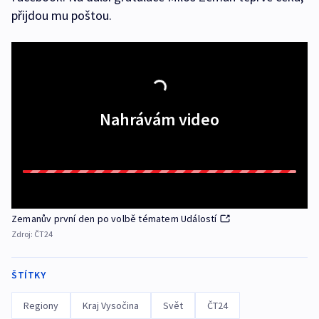
přijdou mu poštou.
Nahrávám video
Zemanův první den po volbě tématem Událostí
Zdroj:
ČT24
ŠTÍTKY
Regiony
Kraj Vysočina
Svět
ČT24