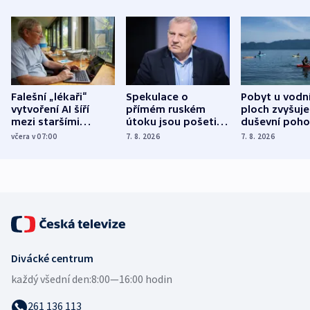
Falešní „lékaři“
Spekulace o
Pobyt u vodn
vytvoření AI šíří
přímém ruském
ploch zvyšuje
mezi staršími
útoku jsou pošetilé,
duševní poho
Poláky nebezpečné
míní estonský
ukázala
včera v 07:00
7. 8. 2026
7. 8. 2026
zdravotní rady
bezpečnostní
mezinárodní 
expert
Divácké centrum
každý všední den:
8:00—16:00 hodin
261 136 113