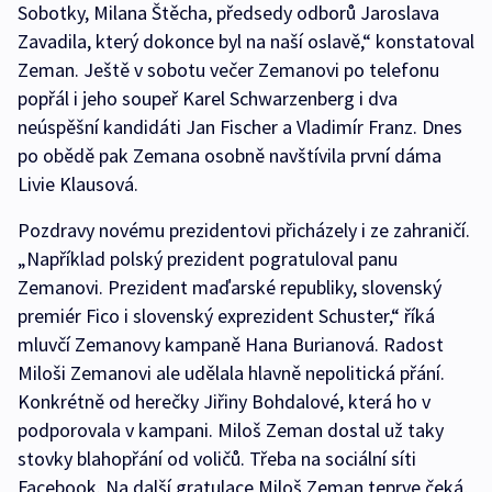
Sobotky, Milana Štěcha, předsedy odborů Jaroslava
Zavadila, který dokonce byl na naší oslavě,“ konstatoval
Zeman. Ještě v sobotu večer Zemanovi po telefonu
popřál i jeho soupeř Karel Schwarzenberg i dva
neúspěšní kandidáti Jan Fischer a Vladimír Franz. Dnes
po obědě pak Zemana osobně navštívila první dáma
Livie Klausová.
Pozdravy novému prezidentovi přicházely i ze zahraničí.
„Například polský prezident pogratuloval panu
Zemanovi. Prezident maďarské republiky, slovenský
premiér Fico i slovenský exprezident Schuster,“ říká
mluvčí Zemanovy kampaně Hana Burianová. Radost
Miloši Zemanovi ale udělala hlavně nepolitická přání.
Konkrétně od herečky Jiřiny Bohdalové, která ho v
podporovala v kampani. Miloš Zeman dostal už taky
stovky blahopřání od voličů. Třeba na sociální síti
Facebook. Na další gratulace Miloš Zeman teprve čeká,