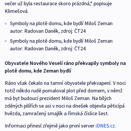
večer už byla restaurace skoro prázdná,“ popisuje
Klimešová.
Symboly na plotě domu, kde bydlí Miloš Zeman
autor: Radovan Daněk, zdroj: ČT24
Symboly na plotě domu, kde bydlí Miloš Zeman
autor: Radovan Daněk, zdroj: ČT24
Obyvatele Nového Veselí ráno překvapily symboly na
plotě domu, kde Zeman bydlí
Ráno však čekalo na tamní obyvatele překvapení. V noci
totiž někdo rudě pomaloval plot před domem, v němž
má byt budoucí prezident Miloš Zeman. Na bílých
zděných pilířích se asi v noci na dnešek objevila pěticípá
hvězda, zamračený smajlík a římská číslice šest.
Informaci přinesl zřejmě jako první server
iDNES.cz
.