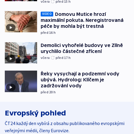
včera
před 15
h
Domovu Mutice hrozí
VIDEO
maximální pokuta. Neregistrovaná
péče by mohla být trestná
před 16
h
Demolici vyhořelé budovy ve Zlíně
urychlilo částečné zřícení
včera
před 17
h
Řeky vysychají a podzemní vody
ubývá. Hydrolog: Klíčem je
zadržování vody
před 20
h
Evropský pohled
ČT24 každý den vybírá z obsahu publikovaného evropskými
veřejnými médii, členy Eurovize.