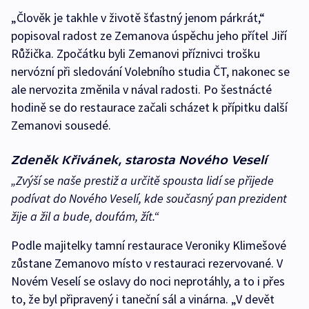
„Člověk je takhle v životě šťastný jenom párkrát,“
popisoval radost ze Zemanova úspěchu jeho přítel Jiří
Růžička. Zpočátku byli Zemanovi příznivci trošku
nervózní při sledování Volebního studia ČT, nakonec se
ale nervozita změnila v nával radosti. Po šestnácté
hodině se do restaurace začali scházet k přípitku další
Zemanovi sousedé.
Zdeněk Křivánek, starosta Nového Veselí
„Zvýší se naše prestiž a určitě spousta lidí se přijede
podívat do Nového Veselí, kde současný pan prezident
žije a žil a bude, doufám, žít.“
Podle majitelky tamní restaurace Veroniky Klimešové
zůstane Zemanovo místo v restauraci rezervované. V
Novém Veselí se oslavy do noci neprotáhly, a to i přes
to, že byl připravený i taneční sál a vinárna. „V devět