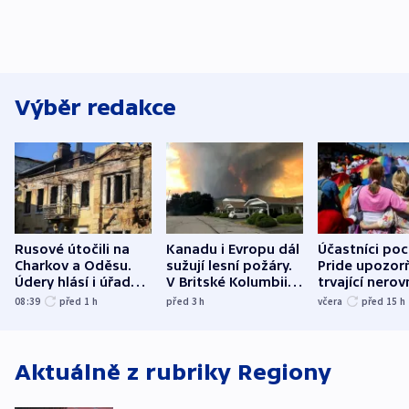
Výběr redakce
Rusové útočili na
Kanadu i Evropu dál
Účastníci po
Charkov a Oděsu.
sužují lesní požáry.
Pride upozorň
Údery hlásí i úřady v
V Britské Kolumbii
trvající nerov
Bělgorodu
evakuovali tisíce lidí
společensko
08:39
před 1
h
před 3
h
včera
před 15
h
atmosféru
Aktuálně z rubriky
Regiony