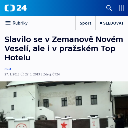
Sport
SLEDOVAT
Rubriky
Slavilo se v Zemanově Novém
Veselí, ale i v pražském Top
Hotelu
muf
27. 1. 2013
27. 1. 2013
|
Zdroj:
ČT24