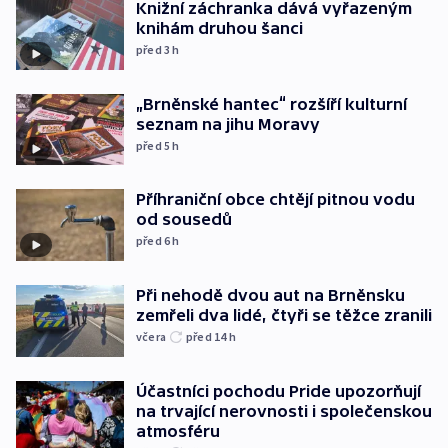
Knižní záchranka dává vyřazeným
knihám druhou šanci
před 3
h
„Brněnské hantec“ rozšíří kulturní
seznam na jihu Moravy
před 5
h
Příhraniční obce chtějí pitnou vodu
od sousedů
před 6
h
Při nehodě dvou aut na Brněnsku
zemřeli dva lidé, čtyři se těžce zranili
včera
před 14
h
Účastníci pochodu Pride upozorňují
na trvající nerovnosti i společenskou
atmosféru