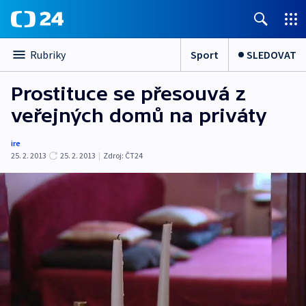
Sport
SLEDOVAT
Rubriky
Prostituce se přesouvá z
veřejných domů na priváty
ire
25. 2. 2013
25. 2. 2013
|
Zdroj:
ČT24