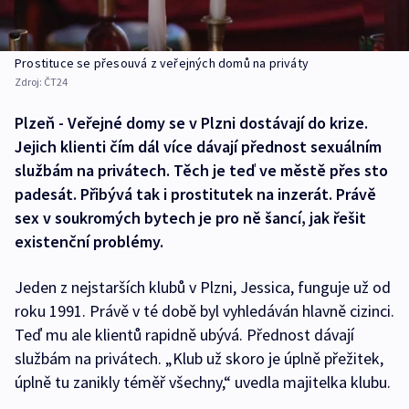
Prostituce se přesouvá z veřejných domů na priváty
Zdroj:
ČT24
Plzeň - Veřejné domy se v Plzni dostávají do krize.
Jejich klienti čím dál více dávají přednost sexuálním
službám na privátech. Těch je teď ve městě přes sto
padesát. Přibývá tak i prostitutek na inzerát. Právě
sex v soukromých bytech je pro ně šancí, jak řešit
existenční problémy.
Jeden z nejstarších klubů v Plzni, Jessica, funguje už od
roku 1991. Právě v té době byl vyhledáván hlavně cizinci.
Teď mu ale klientů rapidně ubývá. Přednost dávají
službám na privátech. „Klub už skoro je úplně přežitek,
úplně tu zanikly téměř všechny,“ uvedla majitelka klubu.