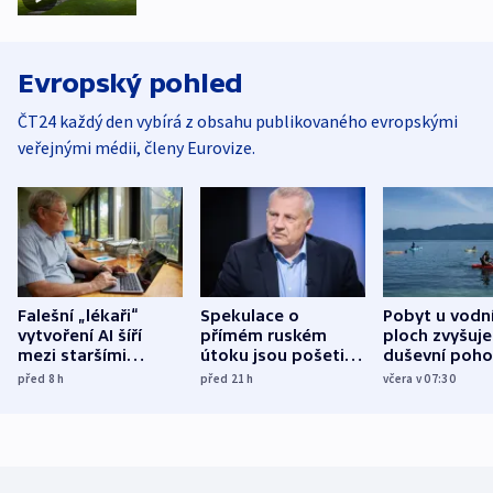
Evropský pohled
ČT24 každý den vybírá z obsahu publikovaného evropskými
veřejnými médii, členy Eurovize.
Falešní „lékaři“
Spekulace o
Pobyt u vodn
vytvoření AI šíří
přímém ruském
ploch zvyšuje
mezi staršími
útoku jsou pošetilé,
duševní poho
Poláky nebezpečné
míní estonský
ukázala
před 8
h
před 21
h
včera v 07:30
zdravotní rady
bezpečnostní
mezinárodní 
expert