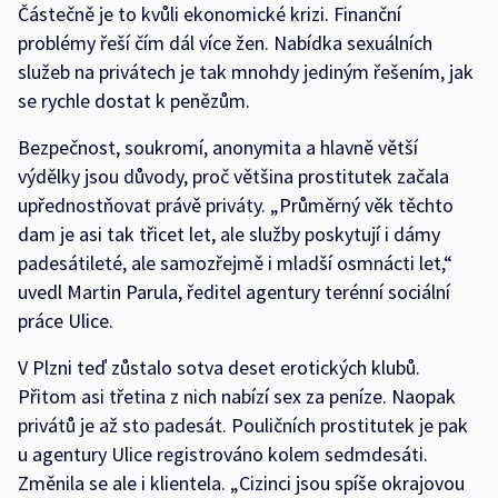
Částečně je to kvůli ekonomické krizi. Finanční
problémy řeší čím dál více žen. Nabídka sexuálních
služeb na privátech je tak mnohdy jediným řešením, jak
se rychle dostat k penězům.
Bezpečnost, soukromí, anonymita a hlavně větší
výdělky jsou důvody, proč většina prostitutek začala
upřednostňovat právě priváty. „Průměrný věk těchto
dam je asi tak třicet let, ale služby poskytují i dámy
padesátileté, ale samozřejmě i mladší osmnácti let,“
uvedl Martin Parula, ředitel agentury terénní sociální
práce Ulice.
V Plzni teď zůstalo sotva deset erotických klubů.
Přitom asi třetina z nich nabízí sex za peníze. Naopak
privátů je až sto padesát. Pouličních prostitutek je pak
u agentury Ulice registrováno kolem sedmdesáti.
Změnila se ale i klientela. „Cizinci jsou spíše okrajovou