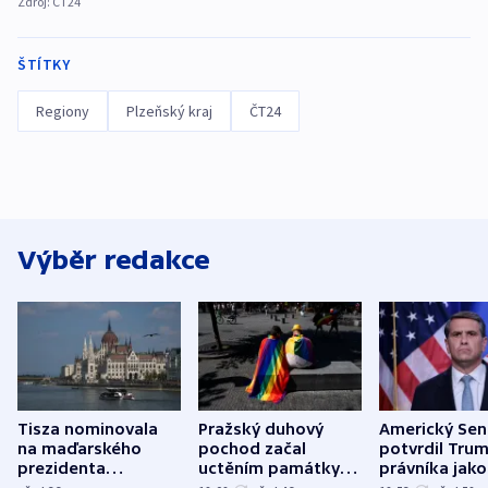
Zdroj:
ČT24
ŠTÍTKY
Regiony
Plzeňský kraj
ČT24
Výběr redakce
Tisza nominovala
Pražský duhový
Americký Sen
na maďarského
pochod začal
potvrdil Tru
prezidenta
uctěním památky
právníka jako
bývalého šéfa
obětí berlínského
ministra