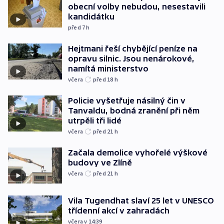
obecní volby nebudou, nesestavili
kandidátku
před 7
h
Hejtmani řeší chybějící peníze na
opravu silnic. Jsou nenárokové,
namítá ministerstvo
včera
před 18
h
Policie vyšetřuje násilný čin v
Tanvaldu, bodná zranění při něm
utrpěli tři lidé
včera
před 21
h
Začala demolice vyhořelé výškové
budovy ve Zlíně
včera
před 21
h
Vila Tugendhat slaví 25 let v UNESCO
třídenní akcí v zahradách
včera v 14:39