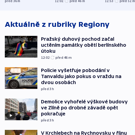
před 36
m
12:02
před 46
m
12:53
před 52
nejvyššího soudu
útoku
spravedlnost
Aktuálně z rubriky
Regiony
Pražský duhový pochod začal
uctěním památky obětí berlínského
útoku
12:02
před 46
m
Policie vyšetřuje pobodání v
Tanvaldu jako pokus o vraždu na
dvou osobách
před 3
h
Demolice vyhořelé výškové budovy
ve Zlíně po drobné závadě opět
pokračuje
před 3
h
V Krchlebech na Rychnovsku v říjnu