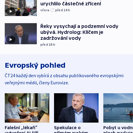
urychlilo částečné zřícení
včera
před 14
h
Řeky vysychají a podzemní vody
ubývá. Hydrolog: Klíčem je
zadržování vody
před 18
h
Evropský pohled
ČT24 každý den vybírá z obsahu publikovaného evropskými
veřejnými médii, členy Eurovize.
Falešní „lékaři“
Spekulace o
Pobyt u vodn