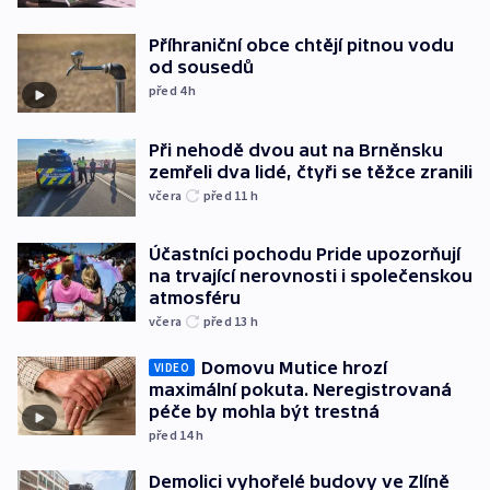
Příhraniční obce chtějí pitnou vodu
od sousedů
před 4
h
Při nehodě dvou aut na Brněnsku
zemřeli dva lidé, čtyři se těžce zranili
včera
před 11
h
Účastníci pochodu Pride upozorňují
na trvající nerovnosti i společenskou
atmosféru
včera
před 13
h
Domovu Mutice hrozí
VIDEO
maximální pokuta. Neregistrovaná
péče by mohla být trestná
před 14
h
Demolici vyhořelé budovy ve Zlíně