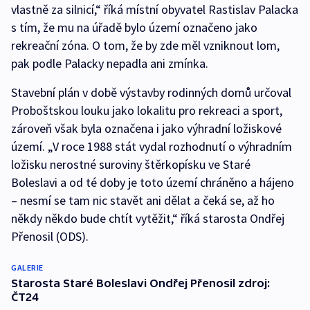
vlastně za silnicí,“ říká místní obyvatel Rastislav Palacka
s tím, že mu na úřadě bylo území označeno jako
rekreační zóna. O tom, že by zde měl vzniknout lom,
pak podle Palacky nepadla ani zmínka.
Stavební plán v době výstavby rodinných domů určoval
Proboštskou louku jako lokalitu pro rekreaci a sport,
zároveň však byla označena i jako výhradní ložiskové
území. „V roce 1988 stát vydal rozhodnutí o výhradním
ložisku nerostné suroviny štěrkopísku ve Staré
Boleslavi a od té doby je toto území chráněno a hájeno
– nesmí se tam nic stavět ani dělat a čeká se, až ho
někdy někdo bude chtít vytěžit,“ říká starosta Ondřej
Přenosil (ODS).
GALERIE
Starosta Staré Boleslavi Ondřej Přenosil zdroj:
ČT24