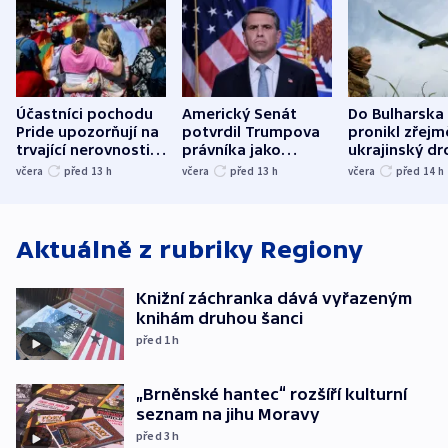
Účastníci pochodu
Americký Senát
Do Bulharska
Pride upozorňují na
potvrdil Trumpova
pronikl zřejm
trvající nerovnosti i
právníka jako
ukrajinský dr
společenskou
ministra
explodoval k
včera
před 13
h
včera
před 13
h
včera
před 14
h
atmosféru
spravedlnosti
od plynovod
Aktuálně z rubriky
Regiony
Knižní záchranka dává vyřazeným
knihám druhou šanci
před 1
h
„Brněnské hantec“ rozšíří kulturní
seznam na jihu Moravy
před 3
h