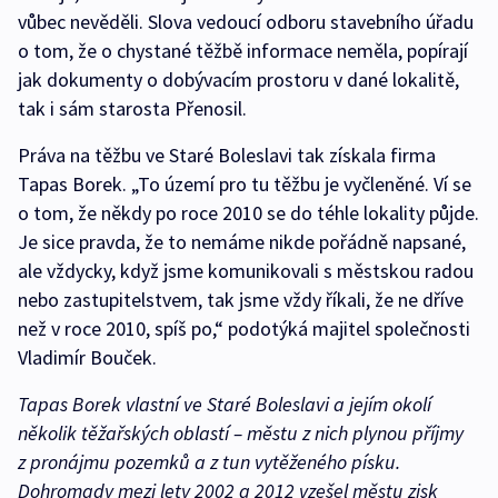
vůbec nevěděli. Slova vedoucí odboru stavebního úřadu
o tom, že o chystané těžbě informace neměla, popírají
jak dokumenty o dobývacím prostoru v dané lokalitě,
tak i sám starosta Přenosil.
Práva na těžbu ve Staré Boleslavi tak získala firma
Tapas Borek. „To území pro tu těžbu je vyčleněné. Ví se
o tom, že někdy po roce 2010 se do téhle lokality půjde.
Je sice pravda, že to nemáme nikde pořádně napsané,
ale vždycky, když jsme komunikovali s městskou radou
nebo zastupitelstvem, tak jsme vždy říkali, že ne dříve
než v roce 2010, spíš po,“ podotýká majitel společnosti
Vladimír Bouček.
Tapas Borek vlastní ve Staré Boleslavi a jejím okolí
několik těžařských oblastí – městu z nich plynou příjmy
z pronájmu pozemků a z tun vytěženého písku.
Dohromady mezi lety 2002 a 2012 vzešel městu zisk