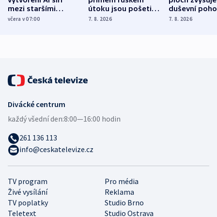
vytvoření AI šíří
přímém ruském
ploch zvyšuje
mezi staršími
útoku jsou pošetilé,
duševní poho
Poláky nebezpečné
míní estonský
ukázala
včera v 07:00
7. 8. 2026
7. 8. 2026
zdravotní rady
bezpečnostní
mezinárodní 
expert
Divácké centrum
každý všední den:
8:00—16:00 hodin
261 136 113
info@ceskatelevize.cz
TV program
Pro média
Živé vysílání
Reklama
TV poplatky
Studio Brno
Teletext
Studio Ostrava