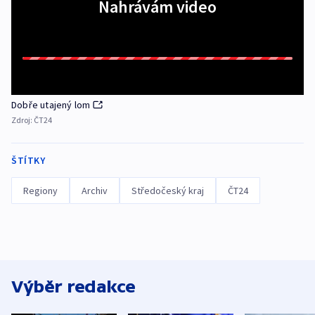
Nahrávám video
Dobře utajený lom
Zdroj:
ČT24
ŠTÍTKY
Regiony
Archiv
Středočeský kraj
ČT24
Výběr redakce