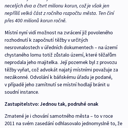
necelých dva a čtvrt milionu korun, což je však jen
nepříliš velká část z ročního rozpočtu města. Ten činí
přes 400 milionů korun ročně.
Místní nyní vidí možnost na zvrácení již povoleného
rozhodnutí k započnutí těžby v určitých
nesrovnalostech v úředních dokumentech – na území
chystaného lomu totiž zůstalo území, které těžařům
neprodala jeho majitelka. Její pozemek byl z provozu
těžby vyňat, což advokát najatý místními považuje za
nezákonné. Odvolání k báňskému úřadu je podané,
v případě jeho zamítnutí se místní hodlají bránit u
soudní instance.
Zastupitelstvo: Jednou tak, podruhé onak
Zmatené je i chování samotného města – to v roce
2011 na svém zasedání odhlasovalo jednomyslně to, že