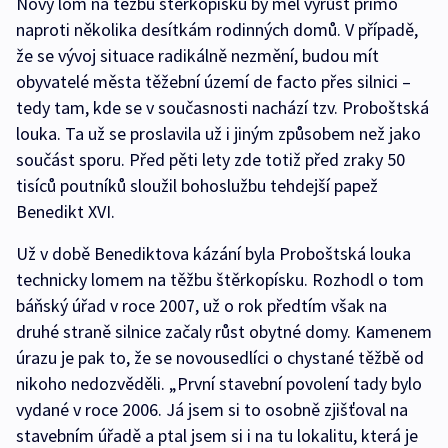
Nový lom na těžbu štěrkopísku by měl vyrůst přímo
naproti několika desítkám rodinných domů. V případě,
že se vývoj situace radikálně nezmění, budou mít
obyvatelé města těžební území de facto přes silnici –
tedy tam, kde se v současnosti nachází tzv. Proboštská
louka. Ta už se proslavila už i jiným způsobem než jako
součást sporu. Před pěti lety zde totiž před zraky 50
tisíců poutníků sloužil bohoslužbu tehdejší papež
Benedikt XVI.
Už v době Benediktova kázání byla Proboštská louka
technicky lomem na těžbu štěrkopísku. Rozhodl o tom
báňský úřad v roce 2007, už o rok předtím však na
druhé straně silnice začaly růst obytné domy. Kamenem
úrazu je pak to, že se novousedlíci o chystané těžbě od
nikoho nedozvěděli. „První stavební povolení tady bylo
vydané v roce 2006. Já jsem si to osobně zjišťoval na
stavebním úřadě a ptal jsem si i na tu lokalitu, která je