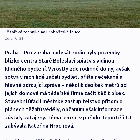
Těžařská technika na Proboštské louce
Zdroj:
ČT24
Praha – Pro zhruba padesát rodin byly pozemky
blízko centra Staré Boleslavi spjaty s vidinou
klidného bydlení. Vyrostly zde rodinné domy, avšak
sotva v nich lidé začali bydlet, přišla nečekaná a
hlavně zdrcující zpráva – několik desítek metrů od
jejich domovů má těžařská firma začít těžit písek.
Stavební úřad i městské zastupitelstvo přitom o
plánech těžařů věděly, občanům však informace
zůstaly zatajeny. Tématem se v pořadu Reportéři ČT
zabývala Kateřina Hrochová.