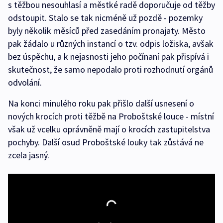
s těžbou nesouhlasí a městké radě doporučuje od těžby
odstoupit. Stalo se tak nicméně už pozdě - pozemky
byly několik měsíců před zasedáním pronajaty. Město
pak žádalo u různých instancí o tzv. odpis ložiska, avšak
bez úspěchu, a k nejasnosti jeho počínaní pak přispívá i
skutečnost, že samo nepodalo proti rozhodnutí orgánů
odvolání.
Na konci minulého roku pak přišlo další usnesení o
nových krocích proti těžbě na Proboštské louce - místní
však už vcelku oprávněně mají o krocích zastupitelstva
pochyby. Další osud Proboštské louky tak zůstává ne
zcela jasný.