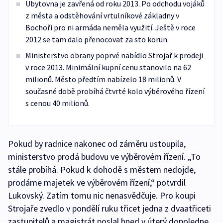
Ubytovna je zavřená od roku 2013. Po odchodu vojáků
z města a odstěhování vrtulníkové základny v
Bochoři pro ni armáda neměla využití. Ještě v roce
2012 se tam dalo přenocovat za sto korun.
Ministerstvo obrany poprvé nabídlo Strojař k prodeji
v roce 2013. Minimální kupní cenu stanovilo na 62
milionů. Město předtím nabízelo 18 milionů. V
současné době probíhá čtvrté kolo výběrového řízení
s cenou 40 milionů.
Pokud by radnice nakonec od záměru ustoupila,
ministerstvo prodá budovu ve výběrovém řízení. „To
stále probíhá. Pokud k dohodě s městem nedojde,
prodáme majetek ve výběrovém řízení,“ potvrdil
Lukovský. Zatím tomu nic nenasvědčuje. Pro koupi
Strojaře zvedlo v pondělí ruku třicet jedna z dvaatřiceti
zastupitelů a magistrát poslal hned v úterý dopoledne