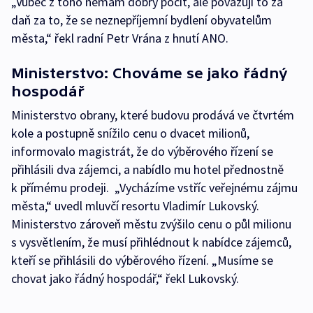
„Vůbec z toho nemám dobrý pocit, ale považuji to za
daň za to, že se neznepříjemní bydlení obyvatelům
města,“ řekl radní Petr Vrána z hnutí ANO.
Ministerstvo: Chováme se jako řádný
hospodář
Ministerstvo obrany, které budovu prodává ve čtvrtém
kole a postupně snížilo cenu o dvacet milionů,
informovalo magistrát, že do výběrového řízení se
přihlásili dva zájemci, a nabídlo mu hotel přednostně
k přímému prodeji. „Vycházíme vstříc veřejnému zájmu
města,“ uvedl mluvčí resortu Vladimír Lukovský.
Ministerstvo zároveň městu zvýšilo cenu o půl milionu
s vysvětlením, že musí přihlédnout k nabídce zájemců,
kteří se přihlásili do výběrového řízení. „Musíme se
chovat jako řádný hospodář,“ řekl Lukovský.