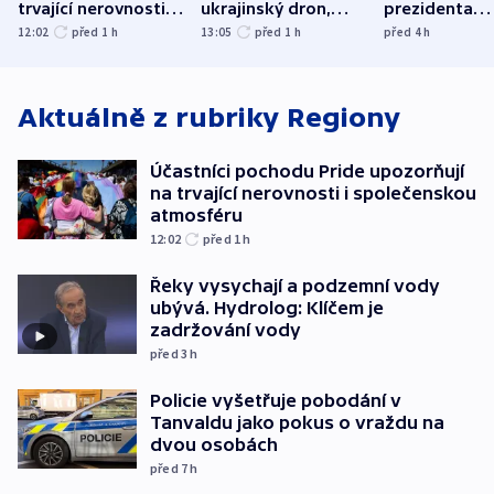
trvající nerovnosti i
ukrajinský dron,
prezidenta
společenskou
explodoval kilometr
bývalého šéf
12:02
před 1
h
13:05
před 1
h
před 4
h
atmosféru
od plynovodu
nejvyššího s
Aktuálně z rubriky
Regiony
Účastníci pochodu Pride upozorňují
na trvající nerovnosti i společenskou
atmosféru
12:02
před 1
h
Řeky vysychají a podzemní vody
ubývá. Hydrolog: Klíčem je
zadržování vody
před 3
h
Policie vyšetřuje pobodání v
Tanvaldu jako pokus o vraždu na
dvou osobách
před 7
h