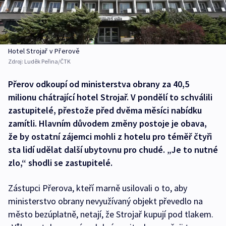
Hotel Strojař v Přerově
Zdroj:
Luděk Peřina/ČTK
Přerov odkoupí od ministerstva obrany za 40,5
milionu chátrající hotel Strojař. V pondělí to schválili
zastupitelé, přestože před dvěma měsíci nabídku
zamítli. Hlavním důvodem změny postoje je obava,
že by ostatní zájemci mohli z hotelu pro téměř čtyři
sta lidí udělat další ubytovnu pro chudé. „Je to nutné
zlo,“ shodli se zastupitelé.
Zástupci Přerova, kteří marně usilovali o to, aby
ministerstvo obrany nevyužívaný objekt převedlo na
město bezúplatně, netají, že Strojař kupují pod tlakem.