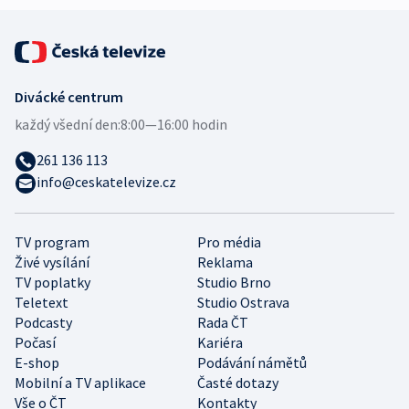
Divácké centrum
každý všední den:
8:00—16:00 hodin
261 136 113
info@ceskatelevize.cz
TV program
Pro média
Živé vysílání
Reklama
TV poplatky
Studio Brno
Teletext
Studio Ostrava
Podcasty
Rada ČT
Počasí
Kariéra
E-shop
Podávání námětů
Mobilní a TV aplikace
Časté dotazy
Vše o ČT
Kontakty