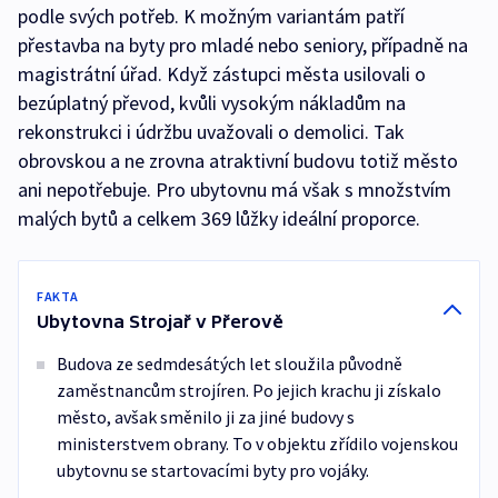
podle svých potřeb. K možným variantám patří
přestavba na byty pro mladé nebo seniory, případně na
magistrátní úřad. Když zástupci města usilovali o
bezúplatný převod, kvůli vysokým nákladům na
rekonstrukci i údržbu uvažovali o demolici. Tak
obrovskou a ne zrovna atraktivní budovu totiž město
ani nepotřebuje. Pro ubytovnu má však s množstvím
malých bytů a celkem 369 lůžky ideální proporce.
FAKTA
Ubytovna Strojař v Přerově
Budova ze sedmdesátých let sloužila původně
zaměstnancům strojíren. Po jejich krachu ji získalo
město, avšak směnilo ji za jiné budovy s
ministerstvem obrany. To v objektu zřídilo vojenskou
ubytovnu se startovacími byty pro vojáky.