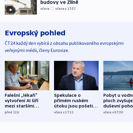
budovy ve Zlíně
včera
včera v 17:57
Evropský pohled
ČT24 každý den vybírá z obsahu publikovaného evropskými
veřejnými médii, členy Eurovize.
Falešní „lékaři“
Spekulace o
Pobyt u vodn
vytvoření AI šíří
přímém ruském
ploch zvyšuje
mezi staršími
útoku jsou pošetilé,
duševní poho
Poláky nebezpečné
míní estonský
ukázala
před 12
h
včera v 17:11
včera v 07:30
zdravotní rady
bezpečnostní
mezinárodní 
expert