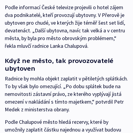
Podle informací České televize projevili o hotel zájem
dva podnikatelé, kteří provozují ubytovny. V Přerově je
ubytoven pro chudé, ve kterých žije téměř šest set lidí,
devatenáct. „Další ubytovna, navíc tak velká a v centru
města, by byla pro město obrovským problémem,“
řekla mluvčí radnice Lanka Chalupová.
Když ne město, tak provozovatelé
ubytoven
Radnice by mohla objekt zaplatit v pětiletých splátkách.
To by však bylo omezující. „Po dobu splátek bude na
nemovitosti zástavní právo, ze kterého vyplývají jistá
omezení v nakládání s tímto majetkem,“ potvrdil Petr
Medek z ministerstva obrany.
Podle Chalupové město hledá rezervy, které by
umožnily zaplatit částku najednou a využívat budovu