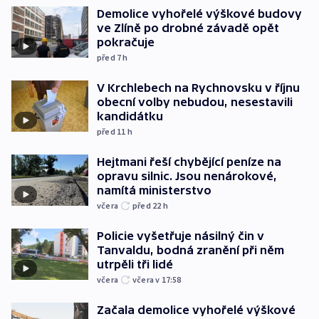
Demolice vyhořelé výškové budovy
ve Zlíně po drobné závadě opět
pokračuje
před 7
h
V Krchlebech na Rychnovsku v říjnu
obecní volby nebudou, nesestavili
kandidátku
před 11
h
Hejtmani řeší chybějící peníze na
opravu silnic. Jsou nenárokové,
namítá ministerstvo
včera
před 22
h
Policie vyšetřuje násilný čin v
Tanvaldu, bodná zranění při něm
utrpěli tři lidé
včera
včera v 17:58
Začala demolice vyhořelé výškové