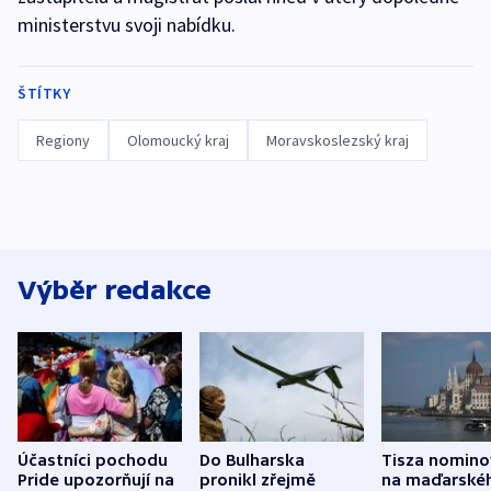
ministerstvu svoji nabídku.
ŠTÍTKY
Regiony
Olomoucký kraj
Moravskoslezský kraj
Výběr redakce
Účastníci pochodu
Do Bulharska
Tisza nomino
Pride upozorňují na
pronikl zřejmě
na maďarské