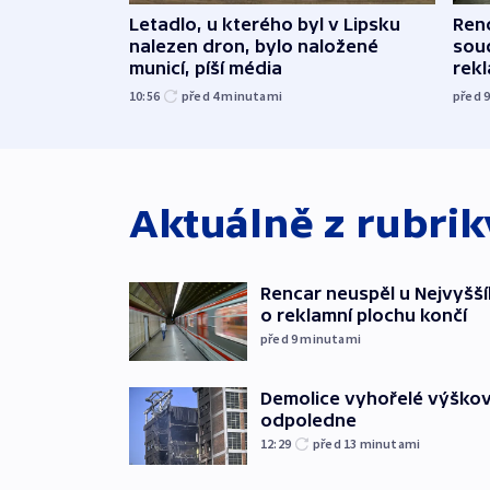
Letadlo, u kterého byl v Lipsku
Renc
nalezen dron, bylo naložené
soud
municí, píší média
rekl
10:56
před 4
minutami
před 
Aktuálně z rubri
Rencar neuspěl u Nejvyšší
o reklamní plochu končí
před 9
minutami
Demolice vyhořelé výškov
odpoledne
12:29
před 13
minutami