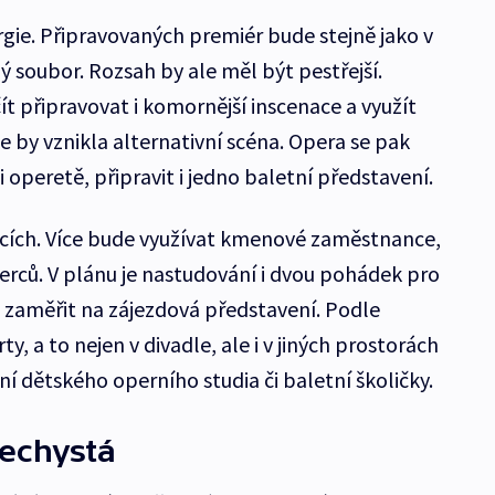
ie. Připravovaných premiér bude stejně jako v
ý soubor. Rozsah by ale měl být pestřejší.
t připravovat i komornější inscenace a využít
e by vznikla alternativní scéna. Opera se pak
 operetě, připravit i jedno baletní představení.
ělcích. Více bude využívat kmenové zaměstnance,
herců. V plánu je nastudování i dvou pohádek pro
e zaměřit na zájezdová představení. Podle
rty, a to nejen v divadle, ale i v jiných prostorách
ní dětského operního studia či baletní školičky.
nechystá