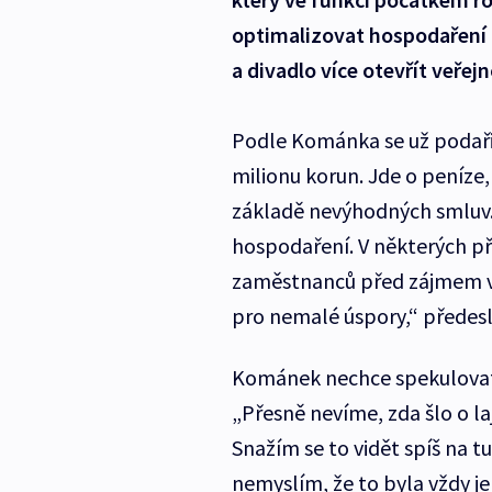
optimalizovat hospodaření t
a divadlo více otevřít veřejn
Podle Kománka se už podařil
milionu korun. Jde o peníze
základě nevýhodných smluv. 
hospodaření. V některých př
zaměstnanců před zájmem ve
pro nemalé úspory,“ předesla
Kománek nechce spekulovat,
„Přesně nevíme, zda šlo o laj
Snažím se to vidět spíš na tu
nemyslím, že to byla vždy je