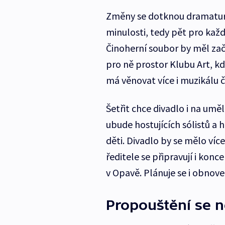
Změny se dotknou dramaturg
minulosti, tedy pět pro každ
Činoherní soubor by měl začí
pro ně prostor Klubu Art, kd
má věnovat více i muzikálu či
Šetřit chce divadlo i na um
ubude hostujících sólistů a 
děti. Divadlo by se mělo víc
ředitele se připravují i konce
v Opavě. Plánuje se i obnove
Propouštění se 