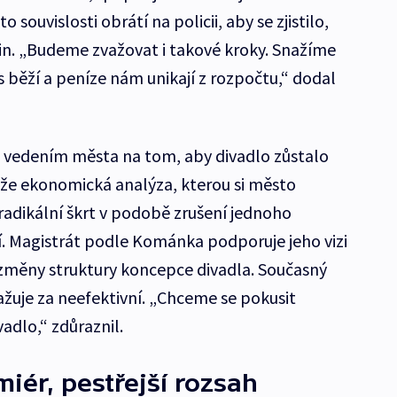
o souvislosti obrátí na policii, aby se zjistilo,
in. „Budeme zvažovat i takové kroky. Snažíme
as běží a peníze nám unikají z rozpočtu,“ dodal
s vedením města na tom, aby divadlo zůstalo
 že ekonomická analýza, kterou si město
radikální škrt v podobě zrušení jednoho
í. Magistrát podle Kománka podporuje jeho vizi
změny struktury koncepce divadla. Současný
uje za neefektivní. „Chceme se pokusit
adlo,“ zdůraznil.
iér, pestřejší rozsah