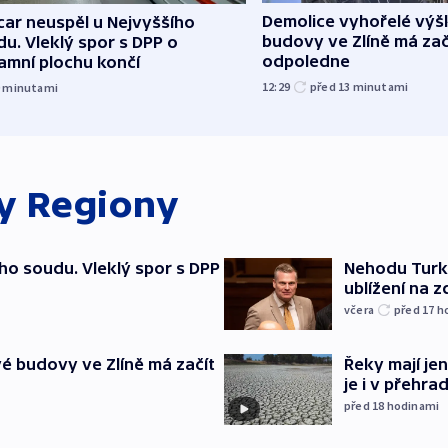
Demolice vyhořelé vý
ar neuspěl u Nejvyššího
budovy ve Zlíně má zač
u. Vleklý spor s DPP o
odpoledne
amní plochu končí
12:29
před 13
minutami
9
minutami
ky
Regiony
ho soudu. Vleklý spor s DPP
Nehodu Turka
ublížení na z
včera
před 17
h
é budovy ve Zlíně má začít
Řeky mají je
je i v přehra
před 18
hodinami