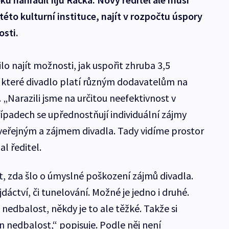
éto kulturní instituce, najít v rozpočtu úspory
osti.
o najít možnosti, jak uspořit zhruba 3,5
, které divadlo platí různým dodavatelům na
„Narazili jsme na určitou neefektivnost v
ípadech se upřednostňují individuální zájmy
řejným a zájmem divadla. Tady vidíme prostor
l ředitel.
 zda šlo o úmyslné poškození zájmů divadla.
dáctví, či tunelování. Možné je jedno i druhé.
 nedbalost, někdy je to ale těžké. Takže si
n nedbalost,“ popisuje. Podle něj není