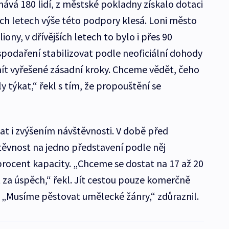
ává 180 lidí, z městské pokladny získalo dotaci
ích letech výše této podpory klesá. Loni město
ony, v dřívějších letech to bylo i přes 90
spodaření stabilizovat podle neoficiální dohody
ít vyřešené zásadní kroky. Chceme vědět, čeho
ly týkat,“ řekl s tím, že propouštění se
skat i zvýšením návštěvnosti. V době před
ěvnost na jedno představení podle něj
rocent kapacity. „Chceme se dostat na 17 až 20
za úspěch,“ řekl. Jít cestou pouze komerčně
. „Musíme pěstovat umělecké žánry,“ zdůraznil.