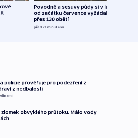
škové
Povodně a sesuvy půdy si v Indii
V Rus
ít
od začátku července vyžádaly
Ukraj
přes 130 obětí
08:52
před 23
minutami
 policie prověřuje pro podezření z
draví z nedbalosti
odinami
n zlomek obvyklého průtoku. Málo vody
dách