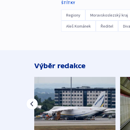
ŠTÍTKY
Regiony
Moravskoslezský kraj
Aleš Kománek
Ředitel
Div
Výběr redakce