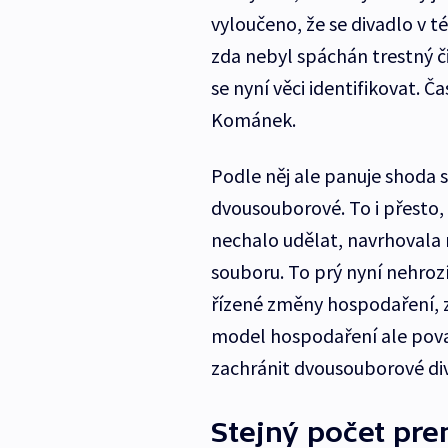
vyloučeno, že se divadlo v tét
zda nebyl spáchán trestný č
se nyní věci identifikovat. Č
Kománek.
Podle něj ale panuje shoda 
dvousouborové. To i přesto,
nechalo udělat, navrhovala 
souboru. To prý nyní nehroz
řízené změny hospodaření, 
model hospodaření ale považ
zachránit dvousouborové div
Stejný počet prem