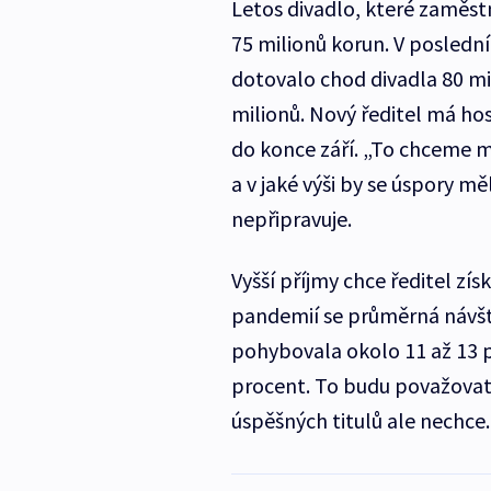
Letos divadlo, které zaměstn
75 milionů korun. V posledn
dotovalo chod divadla 80 mili
milionů. Nový ředitel má ho
do konce září. „To chceme m
a v jaké výši by se úspory mě
nepřipravuje.
Vyšší příjmy chce ředitel zí
pandemií se průměrná návšt
pohybovala okolo 11 až 13 p
procent. To budu považovat 
úspěšných titulů ale nechce