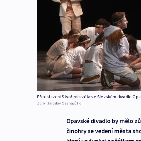
Představení Stvoření světa ve Slezském divadle Op
Zdroj:
Jaroslav Ožana/ČTK
Opavské divadlo by mělo zů
činohry se vedení města s
který ve funkci počátkem rok