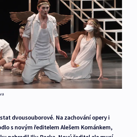
ava
stat dvousouborové. Na zachování opery i
hodlo s novým ředitelem Alešem Kománkem,
u nahradil Ilju Racka. Nový ředitel ale musí