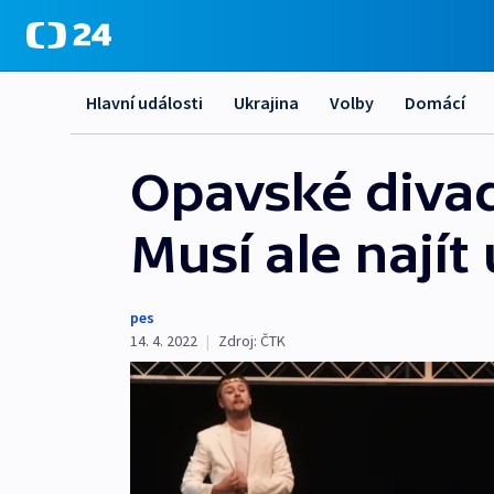
Hlavní události
Ukrajina
Volby
Domácí
Opavské divad
Musí ale najít
pes
14. 4. 2022
|
Zdroj:
ČTK