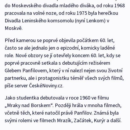
do Moskevského divadla mladého diváka, od roku 1968
pracovala na volné noze, od roku 1975 byla herečkou
Divadla Leninského komsomolu (nyní Lenkom) v
Moskvě.
Před kamerou se poprvé objevila počátkem 60. let,
často se ale jednalo jen o epizodní, komicky laděné
role. Nové obzory se jí otevřely koncem 60. let, kdy se
poprvé pracovně setkala s debutujícím režisérem
Glebem Panfilovem, který v ní nalezl nejen svou životní
partnerku, ale i protagonistku téměř všech svých filmů,
píše server ČeskéNoviny.cz.
Jako studentka debutovala v roce 1960 ve filmu
„Mraky nad Borskem“. Později hrála v mnoha filmech,
včetně těch, které natočil právě Panfilov. Známá byla
svými rolemi ve filmech Mrazík, Začátek, Kurýr a další.