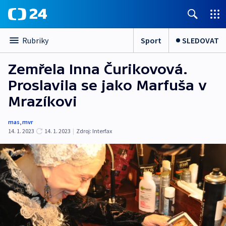
Sport
SLEDOVAT
Rubriky
Zemřela Inna Čurikovová.
Proslavila se jako Marfuša v
Mrazíkovi
mas
,
mvr
14. 1. 2023
14. 1. 2023
|
Zdroj:
Interfax