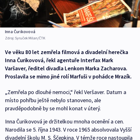
Inna Čurikovová
Zdroj:
Syruček Milan/ČTK
Ve věku 80 let zemřela filmová a divadelní herečka
Inna Čurikovová, řekl agentuře Interfax Mark
Varšaver, ředitel divadla Lenkom Marka Zacharova.
Proslavila se mimo jiné rolí Marfuši v pohádce Mrazík.
„Zemřela po dlouhé nemoci,“ řekl Veršaver. Datum a
místo pohřbu ještě nebylo stanoveno, ale
pravděpodobně by se mohl konat v úterý.
Inna Čurikovová je držitelkou mnoha ocenění a cen.
Narodila se 5. října 1943. V roce 1965 absolvovala Vyšší
divadelní školu M. S. Ščepkina. V témže roce nastoupila