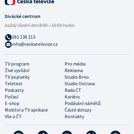
Divácké centrum
každý všední den:
8:00—16:00 hodin
261 136 113
info@ceskatelevize.cz
TV program
Pro média
Živé vysílání
Reklama
TV poplatky
Studio Brno
Teletext
Studio Ostrava
Podcasty
Rada ČT
Počasí
Kariéra
E-shop
Podávání námětů
Mobilní a TV aplikace
Časté dotazy
Vše o ČT
Kontakty