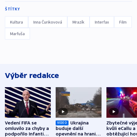
ŠTÍTKY
Kultura
Inna Čurikovová
Mrazík
Interfax
Film
Marfuša
Výběr redakce
Vedení FIFA se
Ukrajina
Zbytečné výj
VIDEO
omluvilo za chyby a
buduje další
kvůli eCallu a
podpořilo Infantina.
opevnění na hranici
obtěžující ho