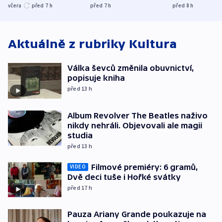
UEFA trvá na
s Běloruskem
zdržují záchr
včera
před 7
h
před 7
h
před 8
h
bojkotu
Aktuálně z rubriky
Kultura
Válka ševců změnila obuvnictví,
popisuje kniha
před 13
h
Album Revolver The Beatles naživo
nikdy nehráli. Objevovali ale magii
studia
před 13
h
Filmové premiéry: 6 gramů,
VIDEO
Dvě deci tuše i Hořké svátky
před 17
h
Pauza Ariany Grande poukazuje na