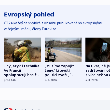
Evropský pohled
ČT24 každý den vybírá z obsahu publikovaného evropskými
veřejnými médii, členy Eurovize.
Jiný jazyk i technika.
„Musíme zapojit
Na Ukrajině j
Ve Francii
ženy.“ Litevští
zadržováni o
spolupracují hasiči z
politici zvažují
z více než 50 
různých zemí
dohodu o
Bojovali na s
před 14
h
5. 8. 2026
5. 8. 2026
demografii
Ruska