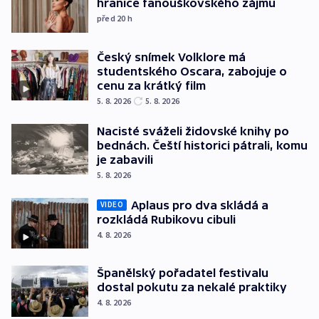
hranice fanouškovského zájmu
před 20
h
Český snímek Volklore má
studentského Oscara, zabojuje o
cenu za krátký film
5. 8. 2026
5. 8. 2026
Nacisté sváželi židovské knihy po
bednách. Čeští historici pátrali, komu
je zabavili
5. 8. 2026
Aplaus pro dva skládá a
VIDEO
rozkládá Rubikovu cibuli
4. 8. 2026
Španělský pořadatel festivalu
dostal pokutu za nekalé praktiky
4. 8. 2026