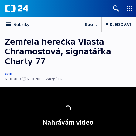
Sport
SLEDOVAT
Rubriky
Zemřela herečka Vlasta
Chramostová, signatářka
Charty 77
apm
6. 10. 2019
6. 10. 2019
|
Zdroj:
ČTK
Nahrávám video