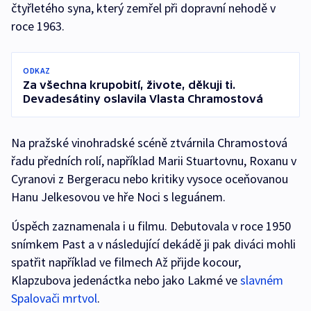
čtyřletého syna, který zemřel při dopravní nehodě v
roce 1963.
ODKAZ
Za všechna krupobití, živote, děkuji ti.
Devadesátiny oslavila Vlasta Chramostová
Na pražské vinohradské scéně ztvárnila Chramostová
řadu předních rolí, například Marii Stuartovnu, Roxanu v
Cyranovi z Bergeracu nebo kritiky vysoce oceňovanou
Hanu Jelkesovou ve hře Noci s leguánem.
Úspěch zaznamenala i u filmu. Debutovala v roce 1950
snímkem Past a v následující dekádě ji pak diváci mohli
spatřit například ve filmech Až přijde kocour,
Klapzubova jedenáctka nebo jako Lakmé ve
slavném
Spalovači mrtvol
.