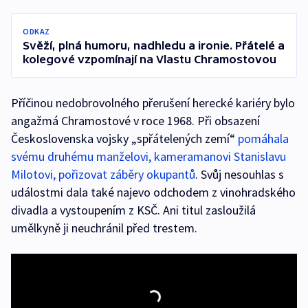
ODKAZ
Svěží, plná humoru, nadhledu a ironie. Přátelé a
kolegové vzpomínají na Vlastu Chramostovou
Příčinou nedobrovolného přerušení herecké kariéry bylo
angažmá Chramostové v roce 1968. Při obsazení
Československa vojsky „spřátelených zemí“
pomáhala
svému druhému manželovi, kameramanovi Stanislavu
Milotovi, pořizovat záběry okupantů
. Svůj nesouhlas s
událostmi dala také najevo odchodem z vinohradského
divadla a vystoupením z KSČ. Ani titul zasloužilá
umělkyně ji neuchránil před trestem.