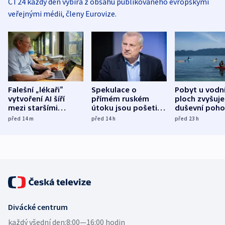
ČT24 každý den vybírá z obsahu publikovaného evropskými
veřejnými médii, členy Eurovize.
Falešní „lékaři“
Spekulace o
Pobyt u vodn
vytvoření AI šíří
přímém ruském
ploch zvyšuje
mezi staršími
útoku jsou pošetilé,
duševní poho
Poláky nebezpečné
míní estonský
ukázala
před 14
m
před 14
h
před 23
h
zdravotní rady
bezpečnostní
mezinárodní 
expert
Divácké centrum
každý všední den:
8:00—16:00 hodin