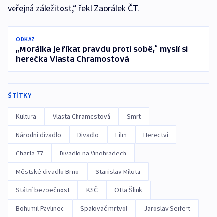
veřejná záležitost,“ řekl Zaorálek ČT.
ODKAZ
„Morálka je říkat pravdu proti sobě,“ myslí si
herečka Vlasta Chramostová
ŠTÍTKY
Kultura
Vlasta Chramostová
Smrt
Národní divadlo
Divadlo
Film
Herectví
Charta 77
Divadlo na Vinohradech
Městské divadlo Brno
Stanislav Milota
Státní bezpečnost
KSČ
Otta Šlink
Bohumil Pavlinec
Spalovač mrtvol
Jaroslav Seifert