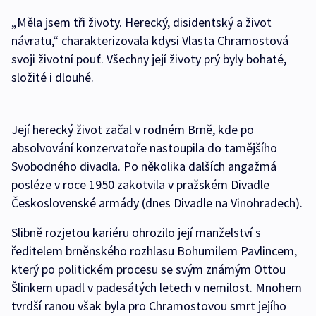
„Měla jsem tři životy. Herecký, disidentský a život
návratu,“ charakterizovala kdysi Vlasta Chramostová
svoji životní pouť. Všechny její životy prý byly bohaté,
složité i dlouhé.
Její herecký život začal v rodném Brně, kde po
absolvování konzervatoře nastoupila do tamějšího
Svobodného divadla. Po několika dalších angažmá
posléze v roce 1950 zakotvila v pražském Divadle
Československé armády (dnes Divadle na Vinohradech).
Slibně rozjetou kariéru ohrozilo její manželství s
ředitelem brněnského rozhlasu Bohumilem Pavlincem,
který po politickém procesu se svým známým Ottou
Šlinkem upadl v padesátých letech v nemilost. Mnohem
tvrdší ranou však byla pro Chramostovou smrt jejího