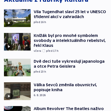
Vila Tugendhat slaví 25 let v UNESCO
třídenní akcí v zahradách
před 16
h
Knížák byl pro mnohé symbolem
svobody a intelektuálního rebelství,
řekl Klaus
včera
před 17
h
Dvě deci tuše vykreslují japanologa
a otce Petra Geislera
před 23
h
Válka ševců změnila obuvnictví,
popisuje kniha
6. 8. 2026
Album Revolver The Beatles naživo