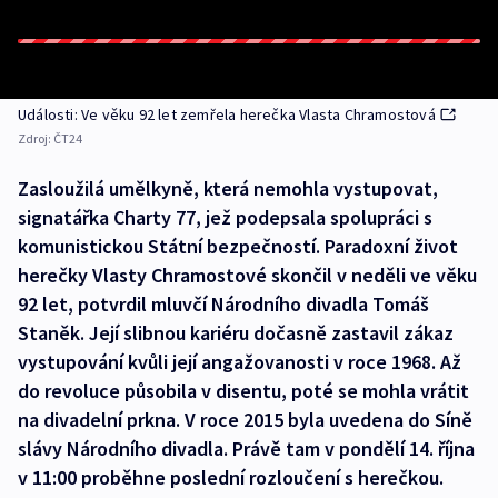
Události: Ve věku 92 let zemřela herečka Vlasta Chramostová
Zdroj:
ČT24
Zasloužilá umělkyně, která nemohla vystupovat,
signatářka Charty 77, jež podepsala spolupráci s
komunistickou Státní bezpečností. Paradoxní život
herečky Vlasty Chramostové skončil v neděli ve věku
92 let, potvrdil mluvčí Národního divadla Tomáš
Staněk. Její slibnou kariéru dočasně zastavil zákaz
vystupování kvůli její angažovanosti v roce 1968. Až
do revoluce působila v disentu, poté se mohla vrátit
na divadelní prkna. V roce 2015 byla uvedena do Síně
slávy Národního divadla. Právě tam v pondělí 14. října
v 11:00 proběhne poslední rozloučení s herečkou.