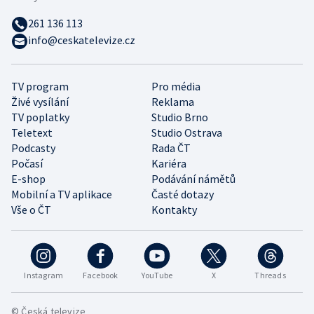
261 136 113
info@ceskatelevize.cz
TV program
Pro média
Živé vysílání
Reklama
TV poplatky
Studio Brno
Teletext
Studio Ostrava
Podcasty
Rada ČT
Počasí
Kariéra
E-shop
Podávání námětů
Mobilní a TV aplikace
Časté dotazy
Vše o ČT
Kontakty
Instagram
Facebook
YouTube
X
Threads
© Česká televize