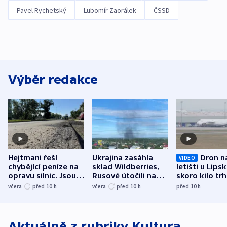
Pavel Rychetský
Lubomír Zaorálek
ČSSD
Výběr redakce
Hejtmani řeší
Ukrajina zasáhla
Dron n
VIDEO
chybějící peníze na
sklad Wildberries,
letišti u Lips
opravu silnic. Jsou
Rusové útočili na
skoro kilo trh
nenárokové, namítá
trh, hasiče či
indicie ukazuj
včera
před 10
h
včera
před 10
h
před 10
h
ministerstvo
stadion
Rusko
Aktuálně z rubriky
Kultura