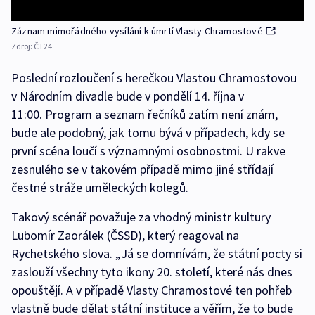
Záznam mimořádného vysílání k úmrtí Vlasty Chramostové
Zdroj:
ČT24
Poslední rozloučení s herečkou Vlastou Chramostovou
v Národním divadle bude v pondělí 14. října v
11:00. Program a seznam řečníků zatím není znám,
bude ale podobný, jak tomu bývá v případech, kdy se
první scéna loučí s významnými osobnostmi. U rakve
zesnulého se v takovém případě mimo jiné střídají
čestné stráže uměleckých kolegů.
Takový scénář považuje za vhodný ministr kultury
Lubomír Zaorálek (ČSSD), který reagoval na
Rychetského slova. „Já se domnívám, že státní pocty si
zaslouží všechny tyto ikony 20. století, které nás dnes
opouštějí. A v případě Vlasty Chramostové ten pohřeb
vlastně bude dělat státní instituce a věřím, že to bude