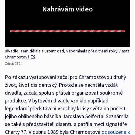
Nahrávám video
Divadlo jsem dělala s urputností, vzpomínala před třemi roky Vlasta
Chramostová
Zdroj:
ČT24
Po zákazu vystupování začal pro Chramostovou druhý
život, život disidentský. Protože se nechtěla vzdát
divadla, začala spolu s přáteli organizovat soukromé
produkce. V bytovém divadle vzniklo například
legendární představení Všechny krásy světa na počest
jejího oblíbeného básníka Jaroslava Seiferta. Seznámila
se také s představiteli disentu a patřila mezi signatáře
Charty 77. V dubnu 1989 byla Chramostová
odsouzena k