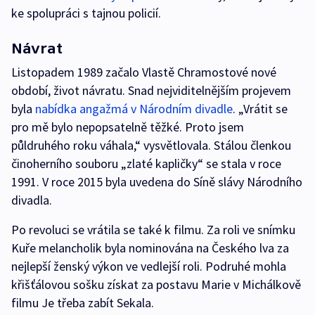
ke spolupráci s tajnou policií.
Návrat
Listopadem 1989 začalo Vlastě Chramostové nové
období, život návratu. Snad nejviditelnějším projevem
byla
nabídka angažmá v Národním divadle
. „Vrátit se
pro mě bylo nepopsatelně těžké. Proto jsem
půldruhého roku váhala,“ vysvětlovala. Stálou členkou
činoherního souboru „zlaté kapličky“ se stala v roce
1991. V roce 2015 byla uvedena do Síně slávy Národního
divadla.
Po revoluci se vrátila se také k filmu. Za roli ve snímku
Kuře melancholik byla nominována na Českého lva za
nejlepší ženský výkon ve vedlejší roli. Podruhé mohla
křišťálovou sošku získat za postavu Marie v Michálkově
filmu Je třeba zabít Sekala.