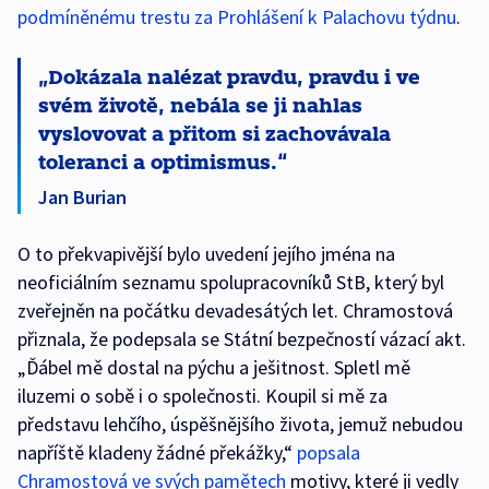
podmíněnému trestu za Prohlášení k Palachovu týdnu
.
Dokázala nalézat pravdu, pravdu i ve
svém životě, nebála se ji nahlas
vyslovovat a přitom si zachovávala
toleranci a optimismus.
Jan Burian
O to překvapivější bylo uvedení jejího jména na
neoficiálním seznamu spolupracovníků StB, který byl
zveřejněn na počátku devadesátých let. Chramostová
přiznala, že podepsala se Státní bezpečností vázací akt.
„Ďábel mě dostal na pýchu a ješitnost. Spletl mě
iluzemi o sobě i o společnosti. Koupil si mě za
představu lehčího, úspěšnějšího života, jemuž nebudou
napříště kladeny žádné překážky,“
popsala
Chramostová ve svých pamětech
motivy, které ji vedly