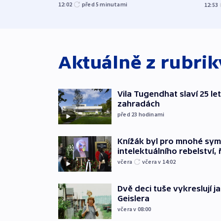
12:02
před 5
minutami
12:53
Aktuálně z rubri
Vila Tugendhat slaví 25 le
zahradách
před 23
hodinami
Knížák byl pro mnohé sy
intelektuálního rebelství, 
včera
včera v 14:02
Dvě deci tuše vykreslují 
Geislera
včera v 08:00