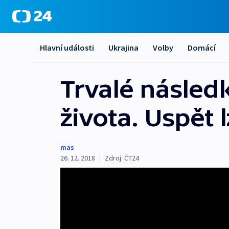
Hlavní události
Ukrajina
Volby
Domácí
Trvalé násled
života. Uspět l
mas
26. 12. 2018
|
Zdroj:
ČT24