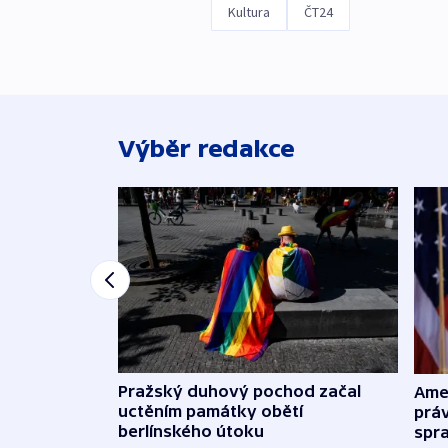
Kultura
ČT24
Výběr redakce
Pražský duhový pochod začal
Ame
uctěním památky obětí
práv
berlínského útoku
spr