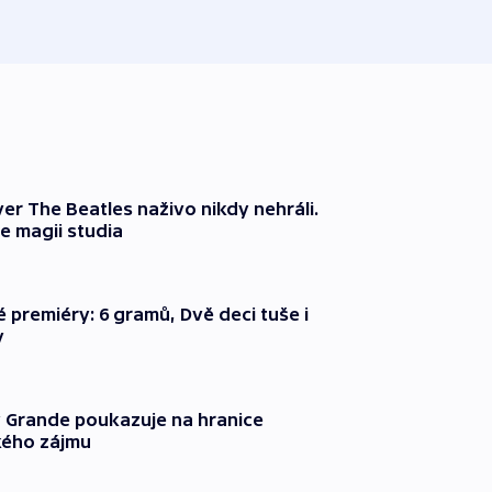
včera
er The Beatles naživo nikdy nehráli.
e magii studia
é premiéry: 6 gramů, Dvě deci tuše i
y
 Grande poukazuje na hranice
ého zájmu