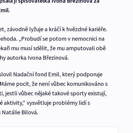
sala ji spisovatelka Ivona Březinová za
mil.
et, závodně lyžuje a kráčí k hvězdné kariéře.
í nehoda. „Probudí se potom v nemocnici na
ékaři mu musí sdělit, že mu amputovali obě
ihy autorka Ivona Březinová.
 oslovil Nadační fond Emil, který podporuje
Máme pocit, že není vůbec komunikováno s
i, jestli vůbec nějaké takové sporty existují,
aktivity,“ vysvětluje problémy lidí s
Natálie Bilová.