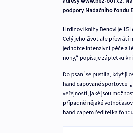
adresy www.bez-bot.cz. Nap
podpory Nadačního fondu E
Hrdinovi knihy Benovi je 15 l
Celý jeho život ale převrát
jednotce intenzivní péče a l
nohy,“ popisuje zápletku kn
Do psaní se pustila, když ji
handicapované sportovce. „
veřejností, jaké jsou možnost
případně nějaké volnočasové 
handicapem ředitelka fondu 