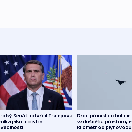
rický Senát potvrdil Trumpova
Dron pronikl do bulha
níka jako ministra
vzdušného prostoru, 
avedlnosti
kilometr od plynovodu