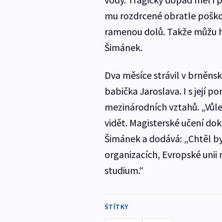
mu rozdrcené obratle poško
ramenou dolů. Takže můžu hý
Šimánek.
Dva měsíce strávil v brněns
babička Jaroslava. I s její 
mezinárodních vztahů. „Vůle
vidět. Magisterské učení do
Šimánek a dodává: „Chtěl by
organizacích, Evropské unii
studium.“
ŠTÍTKY