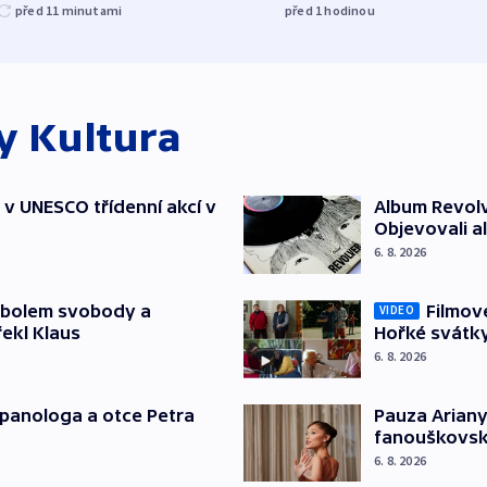
před 11
minutami
před 1
hodinou
ky
Kultura
t v UNESCO třídenní akcí v
Album Revolv
Objevovali al
6. 8. 2026
mbolem svobody a
Filmov
VIDEO
řekl Klaus
Hořké svátk
6. 8. 2026
japanologa a otce Petra
Pauza Ariany
fanouškovsk
6. 8. 2026