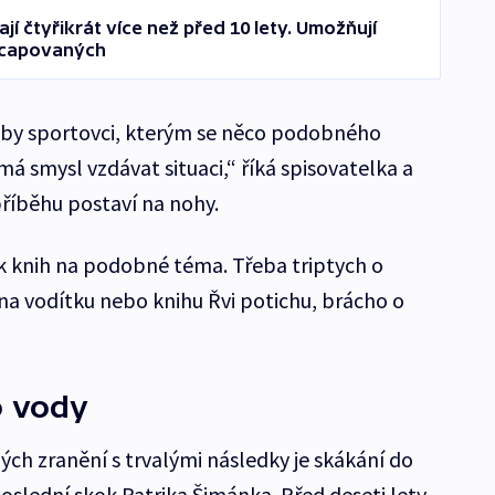
í čtyřikrát více než před 10 lety. Umožňují
icapovaných
, aby sportovci, kterým se něco podobného
nemá smysl vzdávat situaci,“ říká spisovatelka a
 příběhu postaví na nohy.
k knih na podobné téma. Třeba triptych o
a vodítku nebo knihu Řvi potichu, brácho o
o vody
ých zranění s trvalými následky je skákání do
oslední skok Patrika Šimánka. Před deseti lety