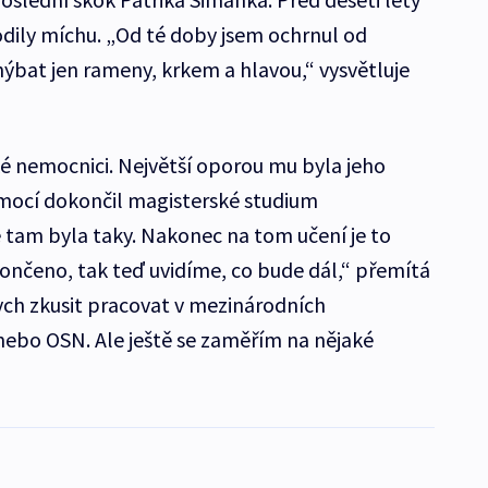
dily míchu. „Od té doby jsem ochrnul od
bat jen rameny, krkem a hlavou,“ vysvětluje
ké nemocnici. Největší oporou mu byla jeho
pomocí dokončil magisterské studium
 tam byla taky. Nakonec na tom učení je to
končeno, tak teď uvidíme, co bude dál,“ přemítá
ch zkusit pracovat v mezinárodních
 nebo OSN. Ale ještě se zaměřím na nějaké