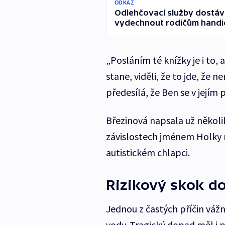
ODKAZ
Odlehčovací služby dostávaj
vydechnout rodičům hand
„Posláním té knížky je i to
stane, viděli, že to jde, že 
předesílá, že Ben se v jejím
Březinová napsala už několi
závislostech jménem Holky n
autistickém chlapci.
Rizikový skok d
Jednou z častých příčin vážn
vody. Tragický dopad měl i p