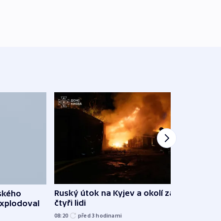
Ruský útok na Kyjev a okolí zabil
rského
Hejtm
čtyři lidi
explodoval
oprav
namí
08:20
před 3
hodinami