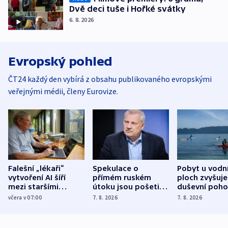
Dvě deci tuše i Hořké svátky
6. 8. 2026
Evropský pohled
ČT24 každý den vybírá z obsahu publikovaného evropskými
veřejnými médii, členy Eurovize.
Falešní „lékaři“
Spekulace o
Pobyt u vodn
vytvoření AI šíří
přímém ruském
ploch zvyšuje
mezi staršími
útoku jsou pošetilé,
duševní poho
Poláky nebezpečné
míní estonský
ukázala
včera v 07:00
7. 8. 2026
7. 8. 2026
zdravotní rady
bezpečnostní
mezinárodní 
expert