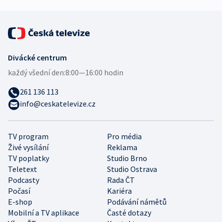
Divácké centrum
každý všední den:
8:00—16:00 hodin
261 136 113
info@ceskatelevize.cz
TV program
Pro média
Živé vysílání
Reklama
TV poplatky
Studio Brno
Teletext
Studio Ostrava
Podcasty
Rada ČT
Počasí
Kariéra
E-shop
Podávání námětů
Mobilní a TV aplikace
Časté dotazy