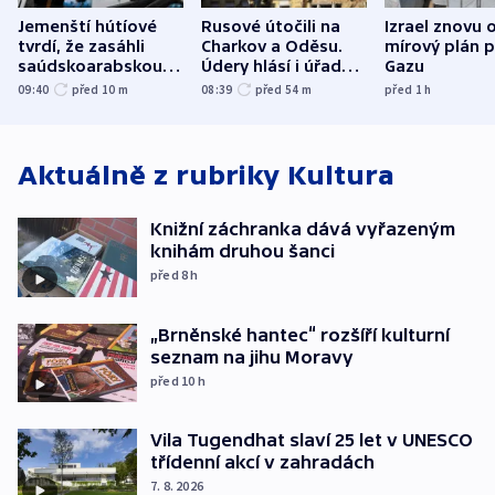
Jemenští hútíové
Rusové útočili na
Izrael znovu 
tvrdí, že zasáhli
Charkov a Oděsu.
mírový plán 
saúdskoarabskou
Údery hlásí i úřady v
Gazu
rafinerii
Bělgorodu
09:40
před 10
m
08:39
před 54
m
před 1
h
Aktuálně z rubriky
Kultura
Knižní záchranka dává vyřazeným
knihám druhou šanci
před 8
h
„Brněnské hantec“ rozšíří kulturní
seznam na jihu Moravy
před 10
h
Vila Tugendhat slaví 25 let v UNESCO
třídenní akcí v zahradách
7. 8. 2026