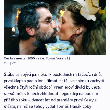
Cesta z města (2000, režie: Tomáš Vorel st.)
Zdroj:
ČT
Štábu už zbývá jen několik posledních natáčecích dnů,
první klapka padla loni, filmaři chtěli ve snímku zachytit
všechna čtyři roční období. Premiéroví diváci by
Cestu
domů
měli v kinech zhlédnout nejpozději na podzim
příštího roku – dvacet let od premiéry první
Cesty z
města
, na niž se tehdy vydal Tomáš Hanák coby