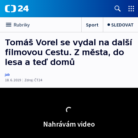
Sport
SLEDOVAT
Rubriky
Tomáš Vorel se vydal na další
filmovou Cestu. Z města, do
lesa a teď domů
jab
18. 6. 2019
|
Zdroj:
ČT24
Nahrávám video