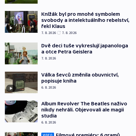
Knížák byl pro mnohé symbolem
svobody a intelektuálního rebelství,
řekl Klaus
7. 8. 2026
7. 8. 2026
Dvě deci tuše vykreslují japanologa
a otce Petra Geislera
7. 8. 2026
Válka ševců změnila obuvnictví,
popisuje kniha
6. 8. 2026
Album Revolver The Beatles naživo
nikdy nehráli. Objevovali ale magii
studia
6. 8. 2026
Filmové premiéry: 6 gramů,
VIDEO