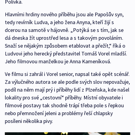
Polívka.
Hlavními hrdiny nového příběhu jsou ale Papošův syn,
tedy revírník Ludva, a jeho žena Anyna, kteří žijí s
dcerou na samotě v hájovně. „Potýká se s tím, jak se
dá dneska žít uprostřed lesa a s takovým povoláním.
Snaží se nějakým způsobem etablovat a přežít,“ říká o
Ludvovi jeho herecký představitel Tomáš Vorel mladší.
Jeho filmovou manželkou je Anna Kameníková.
Ve filmu si zahrál i Vorel senior, napsal také opět scénář.
Za výlučného autora se ale podle svých slov nepovažuje,
podíl na něm mají prý i příběhy lidí z Plzeňska, kde našel
lokality pro své „cestovní“ příběhy. Místní obyvatele i
filmové postavy tak shodně trápí třeba pole s řepkou
nebo přemnožení jeleni a problémy řeší chlapsky
posíleni několika pivy.