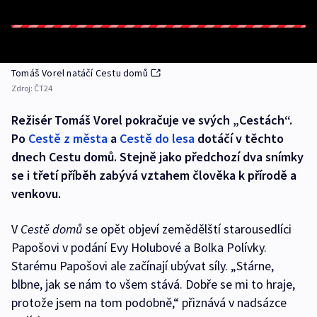
Tomáš Vorel natáčí Cestu domů
Zdroj:
ČT24
Režisér Tomáš Vorel pokračuje ve svých „Cestách“.
Po
Cestě z města
a
Cestě do lesa
dotáčí v těchto
dnech Cestu domů. Stejně jako předchozí dva snímky
se i třetí příběh zabývá vztahem člověka k přírodě a
venkovu.
V
Cestě domů
se opět objeví zemědělští starousedlíci
Papošovi v podání Evy Holubové a Bolka Polívky.
Starému Papošovi ale začínají ubývat síly. „Stárne,
blbne, jak se nám to všem stává. Dobře se mi to hraje,
protože jsem na tom podobně,“ přiznává v nadsázce