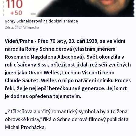
Romy Schneiderová na dopisní známce
Zdroj:
ČT24/Wikipedia
Vídeň/Praha - Před 70 lety, 23. září 1938, se ve Vídni
narodila Romy Schneiderová (vlastním jménem
Rosemarie Magdalena Albachová). Svět okouzlila v
roli císařovny Sissi, příležitost jí dali režiséři zvučných
jmen jako Orson Welles, Luchino Visconti nebo
Claude Sautet. Welles o ní po natáčení snímku Proces
řekl, že je nejlepší herečkou své generace. Její smrt
je dodnes opředena tajemstvím.
„Ztělesňovala určitý romantický symbol a byla to žena
obrovské krásy,“ říká o Schneiderové filmový publicista
Michal Procházka.