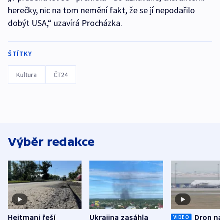
herečky, nic na tom nemění fakt, že se jí nepodařilo
dobýt USA,“ uzavírá Procházka.
ŠTÍTKY
Kultura
ČT24
Výběr redakce
Hejtmani řeší
Ukrajina zasáhla
Dron n
VIDEO