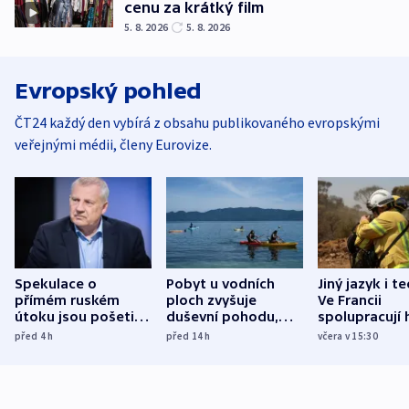
cenu za krátký film
5. 8. 2026
5. 8. 2026
Evropský pohled
ČT24 každý den vybírá z obsahu publikovaného evropskými
veřejnými médii, členy Eurovize.
Spekulace o
Pobyt u vodních
Jiný jazyk i t
přímém ruském
ploch zvyšuje
Ve Francii
útoku jsou pošetilé,
duševní pohodu,
spolupracují h
míní estonský
ukázala
různých zemí
před 4
h
před 14
h
včera v 15:30
bezpečnostní
mezinárodní studie
expert