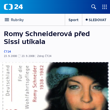
Sport
SLEDOVAT
Rubriky
Romy Schneiderová před
Sissi utíkala
ČT24
23. 9. 2008
23. 9. 2008
|
Zdroj:
ČT24