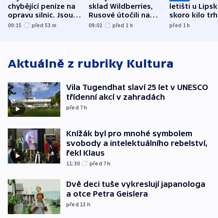
chybějící peníze na
sklad Wildberries,
letišti u Lips
opravu silnic. Jsou
Rusové útočili na
skoro kilo trh
nenárokové, namítá
trh, hasiče či
indicie ukazuj
09:15
před 53
m
09:02
před 1
h
před 1
h
ministerstvo
stadion
Rusko
Aktuálně z rubriky
Kultura
Vila Tugendhat slaví 25 let v UNESCO
třídenní akcí v zahradách
před 7
h
Knížák byl pro mnohé symbolem
svobody a intelektuálního rebelství,
řekl Klaus
11:30
před 7
h
Dvě deci tuše vykreslují japanologa
a otce Petra Geislera
před 13
h