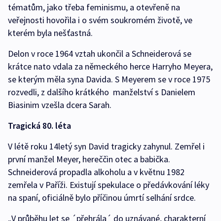
tématům, jako třeba feminismu, a otevřeně na
veřejnosti hovořila i o svém soukromém životě, ve
kterém byla nešťastná.
Delon v roce 1964 vztah ukončil a Schneiderová se
krátce nato vdala za německého herce Harryho Meyera,
se kterým měla syna Davida. S Meyerem se v roce 1975
rozvedli, z dalšího krátkého manželství s Danielem
Biasinim vzešla dcera Sarah.
Tragická 80. léta
V létě roku 14letý syn David tragicky zahynul. Zemřel i
první manžel Meyer, hereččin otec a babička.
Schneiderová propadla alkoholu a v květnu 1982
zemřela v Paříži. Existují spekulace o předávkování léky
na spaní, oficiálně bylo příčinou úmrtí selhání srdce.
„V průběhu let se ´přehrála´ do uznávané, charakterní