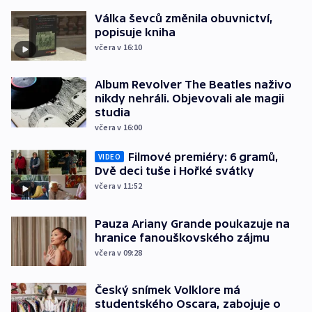
Válka ševců změnila obuvnictví,
popisuje kniha
včera v 16:10
Album Revolver The Beatles naživo
nikdy nehráli. Objevovali ale magii
studia
včera v 16:00
Filmové premiéry: 6 gramů,
VIDEO
Dvě deci tuše i Hořké svátky
včera v 11:52
Pauza Ariany Grande poukazuje na
hranice fanouškovského zájmu
včera v 09:28
Český snímek Volklore má
studentského Oscara, zabojuje o