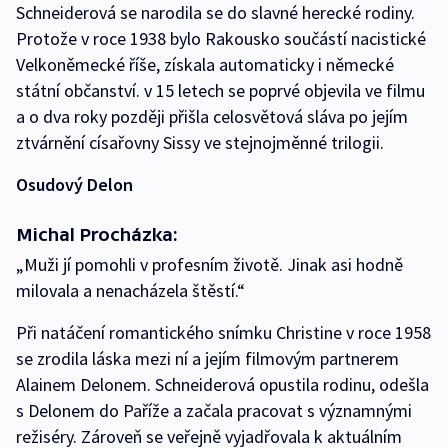
Schneiderová se narodila se do slavné herecké rodiny.
Protože v roce 1938 bylo Rakousko součástí nacistické
Velkoněmecké říše, získala automaticky i německé
státní občanství. v 15 letech se poprvé objevila ve filmu
a o dva roky později přišla celosvětová sláva po jejím
ztvárnění císařovny Sissy ve stejnojměnné trilogii.
Osudový Delon
Michal Procházka:
„Muži jí pomohli v profesním životě. Jinak asi hodně
milovala a nenacházela štěstí.“
Při natáčení romantického snímku Christine v roce 1958
se zrodila láska mezi ní a jejím filmovým partnerem
Alainem Delonem. Schneiderová opustila rodinu, odešla
s Delonem do Paříže a začala pracovat s významnými
režiséry. Zároveň se veřejně vyjadřovala k aktuálním