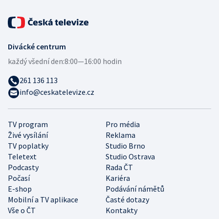
Divácké centrum
každý všední den:
8:00—16:00 hodin
261 136 113
info@ceskatelevize.cz
TV program
Pro média
Živé vysílání
Reklama
TV poplatky
Studio Brno
Teletext
Studio Ostrava
Podcasty
Rada ČT
Počasí
Kariéra
E-shop
Podávání námětů
Mobilní a TV aplikace
Časté dotazy
Vše o ČT
Kontakty