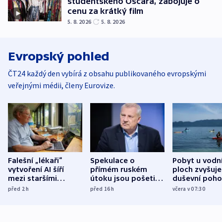
studentského Oscara, zabojuje o
cenu za krátký film
5. 8. 2026
5. 8. 2026
Evropský pohled
ČT24 každý den vybírá z obsahu publikovaného evropskými
veřejnými médii, členy Eurovize.
Falešní „lékaři“
Spekulace o
Pobyt u vodn
vytvoření AI šíří
přímém ruském
ploch zvyšuje
mezi staršími
útoku jsou pošetilé,
duševní poho
Poláky nebezpečné
míní estonský
ukázala
před 2
h
před 16
h
včera v 07:30
zdravotní rady
bezpečnostní
mezinárodní 
expert