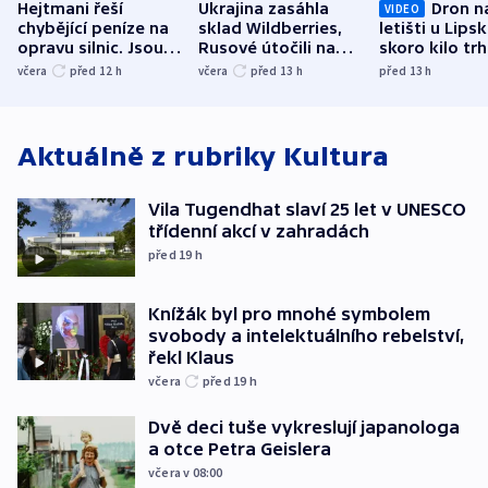
Hejtmani řeší
Ukrajina zasáhla
Dron n
VIDEO
chybějící peníze na
sklad Wildberries,
letišti u Lips
opravu silnic. Jsou
Rusové útočili na
skoro kilo trh
nenárokové, namítá
trh, hasiče či
indicie ukazuj
včera
před 12
h
včera
před 13
h
před 13
h
ministerstvo
stadion
Rusko
Aktuálně z rubriky
Kultura
Vila Tugendhat slaví 25 let v UNESCO
třídenní akcí v zahradách
před 19
h
Knížák byl pro mnohé symbolem
svobody a intelektuálního rebelství,
řekl Klaus
včera
před 19
h
Dvě deci tuše vykreslují japanologa
a otce Petra Geislera
včera v 08:00