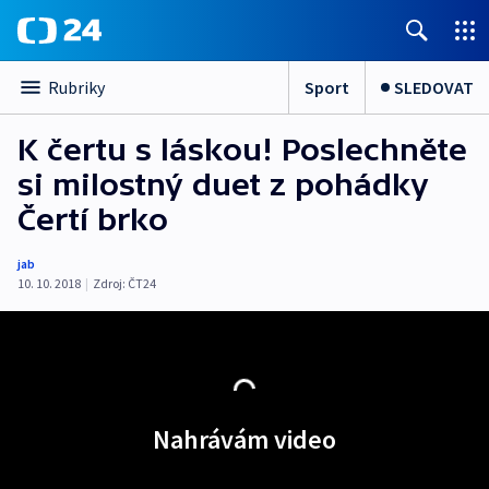
Sport
SLEDOVAT
Rubriky
K čertu s láskou! Poslechněte
si milostný duet z pohádky
Čertí brko
jab
10. 10. 2018
|
Zdroj:
ČT24
Nahrávám video