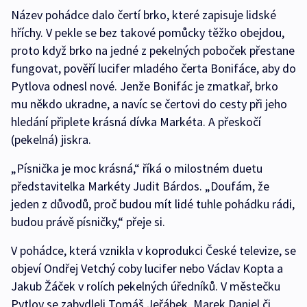
Název pohádce dalo čertí brko, které zapisuje lidské
hříchy. V pekle se bez takové pomůcky těžko obejdou,
proto když brko na jedné z pekelných poboček přestane
fungovat, pověří lucifer mladého čerta Bonifáce, aby do
Pytlova odnesl nové. Jenže Bonifác je zmatkař, brko
mu někdo ukradne, a navíc se čertovi do cesty při jeho
hledání připlete krásná dívka Markéta. A přeskočí
(pekelná) jiskra.
„Písnička je moc krásná,“ říká o milostném duetu
představitelka Markéty Judit Bárdos. „Doufám, že
jeden z důvodů, proč budou mít lidé tuhle pohádku rádi,
budou právě písničky,“ přeje si.
V pohádce, která vznikla v koprodukci České televize, se
objeví Ondřej Vetchý coby lucifer nebo Václav Kopta a
Jakub Žáček v rolích pekelných úředníků. V městečku
Pytlov se zabydleli Tomáš Jeřábek, Marek Daniel či