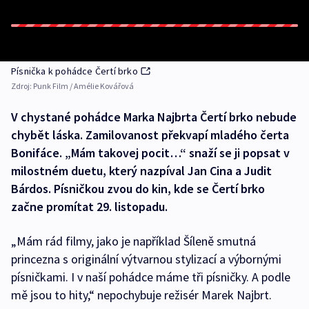
Písnička k pohádce Čertí brko
Zdroj:
Punk Film / Amélie Kovářová
V chystané pohádce Marka Najbrta Čertí brko nebude
chybět láska. Zamilovanost překvapí mladého čerta
Bonifáce. „Mám takovej pocit…“ snaží se ji popsat v
milostném duetu, který nazpíval Jan Cina a Judit
Bárdos. Písničkou zvou do kin, kde se Čertí brko
začne promítat 29. listopadu.
„Mám rád filmy, jako je například Šíleně smutná
princezna s originální výtvarnou stylizací a výbornými
písničkami. I v naší pohádce máme tři písničky. A podle
mě jsou to hity,“ nepochybuje režisér Marek Najbrt.