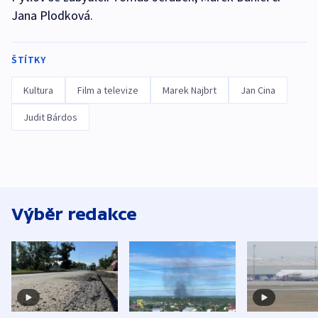
Jana Plodková.
ŠTÍTKY
Kultura
Film a televize
Marek Najbrt
Jan Cina
Judit Bárdos
Výběr redakce