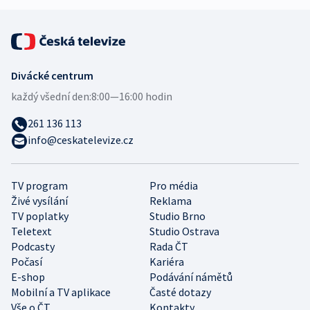
Divácké centrum
každý všední den:
8:00—16:00 hodin
261 136 113
info@ceskatelevize.cz
TV program
Pro média
Živé vysílání
Reklama
TV poplatky
Studio Brno
Teletext
Studio Ostrava
Podcasty
Rada ČT
Počasí
Kariéra
E-shop
Podávání námětů
Mobilní a TV aplikace
Časté dotazy
Vše o ČT
Kontakty