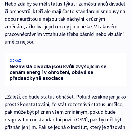
Nebo zda by se měl status týkat i zaměstnanců divadel
či orchestrů, kteří ale mají často standardní smlouvy na
dobu neurčitou a nejsou tak náchylní k různým
změnám, ačkoliv i jejich mzdy jsou nízké. V takovém
pracovněprávním vztahu ale třeba básníci nebo vizuální
umělci nejsou.
ODKAZ
Nezávislá divadla jsou kvůli zvyšujícím se
cenám energií v ohrožení, obává se
předsedkyně asociace
„Záleží, co bude status obnášet. Pokud vznikne jen jako
prosté konstatování, že stát rozeznává status umělce,
pak může být přiznán všem zmíněným, pokud bude
reagovat na nestandardní pozici OSVČ, pak by měl být
přiznán jen jim. Pak se jedná o institut, který je zřizován