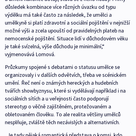
důsledek kombinace více různých úvazku od typu
výdělku má také často za následek, že umělci a
umělkyně si platí zdravotní a sociální pojištění v nejnižší
možné výši a zcela upouští od pravidelných plateb na
nemocenské pojištění. Situace lidí v důchodovém věku
je také svízelná, výše důchodu je minimální,“
vyjmenovává Lomová.
Průzkumy spojené s debatami o statusu umělce se
organizovaly i v dalších odvětvích, třeba ve scénickém
umění. Řeč není o známých hereckých a hudebních
tvářích showbyznysu, které si vydělávají například i na
sociálních sítích a u veřejnosti často podporují
stereotyp o věčně zajištěném, protežovaném a
obletovaném člověku. To ale realita většiny umělců
nesplňuje, zvláště těch nezávislých a alternativních.
„Je tady nějaká romantická představa o komsi, kdo