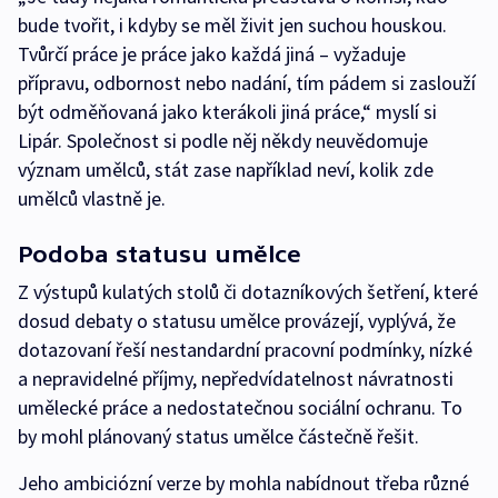
bude tvořit, i kdyby se měl živit jen suchou houskou.
Tvůrčí práce je práce jako každá jiná – vyžaduje
přípravu, odbornost nebo nadání, tím pádem si zaslouží
být odměňovaná jako kterákoli jiná práce,“ myslí si
Lipár. Společnost si podle něj někdy neuvědomuje
význam umělců, stát zase například neví, kolik zde
umělců vlastně je.
Podoba statusu umělce
Z výstupů kulatých stolů či dotazníkových šetření, které
dosud debaty o statusu umělce provázejí, vyplývá, že
dotazovaní řeší nestandardní pracovní podmínky, nízké
a nepravidelné příjmy, nepředvídatelnost návratnosti
umělecké práce a nedostatečnou sociální ochranu. To
by mohl plánovaný status umělce částečně řešit.
Jeho ambiciózní verze by mohla nabídnout třeba různé