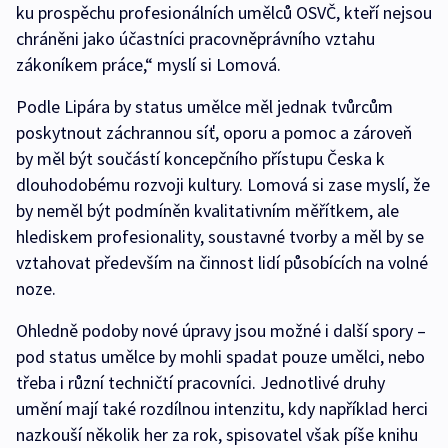
ku prospěchu profesionálních umělců OSVČ, kteří nejsou
chráněni jako účastníci pracovněprávního vztahu
zákoníkem práce,“ myslí si Lomová.
Podle Lipára by status umělce měl jednak tvůrcům
poskytnout záchrannou síť, oporu a pomoc a zároveň
by měl být součástí koncepčního přístupu Česka k
dlouhodobému rozvoji kultury. Lomová si zase myslí, že
by neměl být podmíněn kvalitativním měřítkem, ale
hlediskem profesionality, soustavné tvorby a měl by se
vztahovat především na činnost lidí působících na volné
noze.
Ohledně podoby nové úpravy jsou možné i další spory –
pod status umělce by mohli spadat pouze umělci, nebo
třeba i různí techničtí pracovníci. Jednotlivé druhy
umění mají také rozdílnou intenzitu, kdy například herci
nazkouší několik her za rok, spisovatel však píše knihu