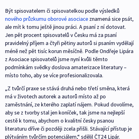
Být spisovatelem či spisovatelkou podle výsledků
nového průzkumu oborové asociace
znamená sice psát,
ale mít k tomu ještě jinou práci. A psaní z ní dotovat.
Jen pět procent spisovatelů v Česku má za psaní
pravidelný příjem a čtyři pětiny autorů si psaním vydělají
méně než pět tisíc korun měsíčně. Podle Ondřeje Lipára
z Asociace spisovatelů jsme nyní kvůli těmto
podmínkám svědky doslova amaterizace literatury –
místo toho, aby se více profesionalizovala.
„Z tvůrčí praxe se stává druhá nebo třetí směna, která
má v životech autorek a autorů místo až po
zaměstnání, ze kterého zaplatí nájem. Pokud dovolíme,
aby se z tvorby stal jen koníček, tak jsme na nejlepší
cestě k tomu, abychom o kvalitní česky psanou
literaturu dříve či později zcela přišli. Stávající přístup je
plýtváním tvůrčím potenciálem,“ sdělil ČT24 Lipár.