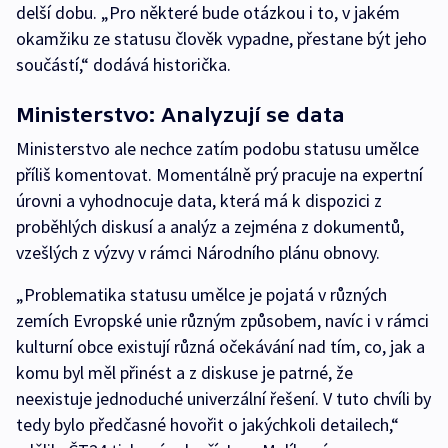
delší dobu. „Pro některé bude otázkou i to, v jakém
okamžiku ze statusu člověk vypadne, přestane být jeho
součástí,“ dodává historička.
Ministerstvo: Analyzují se data
Ministerstvo ale nechce zatím podobu statusu umělce
příliš komentovat. Momentálně prý pracuje na expertní
úrovni a vyhodnocuje data, která má k dispozici z
proběhlých diskusí a analýz a zejména z dokumentů,
vzešlých z výzvy v rámci Národního plánu obnovy.
„Problematika statusu umělce je pojatá v různých
zemích Evropské unie různým způsobem, navíc i v rámci
kulturní obce existují různá očekávání nad tím, co, jak a
komu byl měl přinést a z diskuse je patrné, že
neexistuje jednoduché univerzální řešení. V tuto chvíli by
tedy bylo předčasné hovořit o jakýchkoli detailech,“