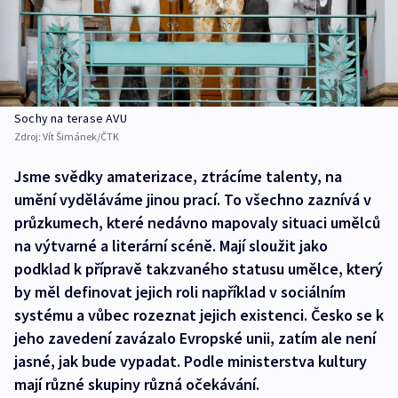
Sochy na terase AVU
Zdroj:
Vít Šimánek/ČTK
Jsme svědky amaterizace, ztrácíme talenty, na
umění vyděláváme jinou prací. To všechno zaznívá v
průzkumech, které nedávno mapovaly situaci umělců
na výtvarné a literární scéně. Mají sloužit jako
podklad k přípravě takzvaného statusu umělce, který
by měl definovat jejich roli například v sociálním
systému a vůbec rozeznat jejich existenci. Česko se k
jeho zavedení zavázalo Evropské unii, zatím ale není
jasné, jak bude vypadat. Podle ministerstva kultury
mají různé skupiny různá očekávání.