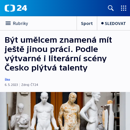
Sport
SLEDOVAT
Rubriky
Být umělcem znamená mít
ještě jinou práci. Podle
výtvarné i literární scény
Česko plýtvá talenty
ško
6. 5. 2023
|
Zdroj:
ČT24