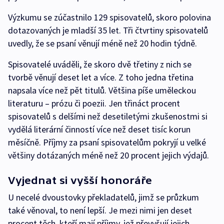
Výzkumu se zúčastnilo 129 spisovatelů, skoro polovina
dotazovaných je mladší 35 let. Tři čtvrtiny spisovatelů
uvedly, že se psaní věnují méně než 20 hodin týdně.
Spisovatelé uváděli, že skoro dvě třetiny z nich se
tvorbě věnují deset let a více. Z toho jedna třetina
napsala více než pět titulů. Většina píše uměleckou
literaturu – prózu či poezii. Jen třináct procent
spisovatelů s delšími než desetiletými zkušenostmi si
vydělá literární činností více než deset tisíc korun
měsíčně. Příjmy za psaní spisovatelům pokryjí u velké
většiny dotázaných méně než 20 procent jejich výdajů.
Vyjednat si vyšší honoráře
U necelé dvoustovky překladatelů, jimž se průzkum
také věnoval, to není lepší. Je mezi nimi jen deset
procent těch, kteří mají příjmy, jež převyšují jejich