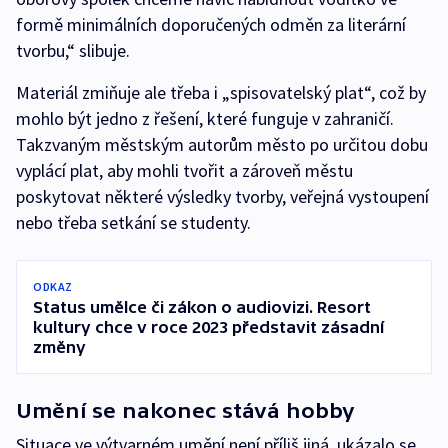
formě minimálních doporučených odměn za literární
tvorbu,“ slibuje.
Materiál zmiňuje ale třeba i „spisovatelský plat“, což by
mohlo být jedno z řešení, které funguje v zahraničí.
Takzvaným městským autorům město po určitou dobu
vyplácí plat, aby mohli tvořit a zároveň městu
poskytovat některé výsledky tvorby, veřejná vystoupení
nebo třeba setkání se studenty.
ODKAZ
Status umělce či zákon o audiovizi. Resort
kultury chce v roce 2023 představit zásadní
změny
Umění se nakonec stává hobby
Situace ve výtvarném umění není příliš jiná, ukázalo se