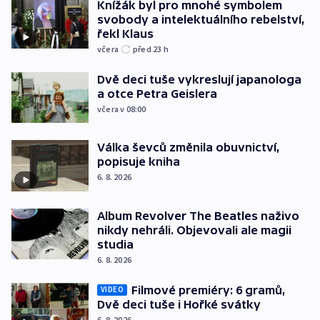
Knížák byl pro mnohé symbolem
svobody a intelektuálního rebelství,
řekl Klaus
včera
před 23
h
Dvě deci tuše vykreslují japanologa
a otce Petra Geislera
včera v 08:00
Válka ševců změnila obuvnictví,
popisuje kniha
6. 8. 2026
Album Revolver The Beatles naživo
nikdy nehráli. Objevovali ale magii
studia
6. 8. 2026
Filmové premiéry: 6 gramů,
VIDEO
Dvě deci tuše i Hořké svátky
6. 8. 2026