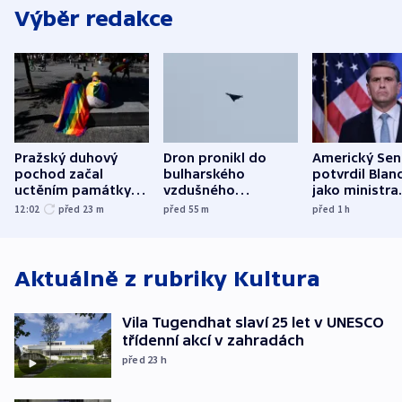
Výběr redakce
Pražský duhový
Dron pronikl do
Americký Sen
pochod začal
bulharského
potvrdil Blan
uctěním památky
vzdušného
jako ministra
obětí berlínského
prostoru,
spravedlnost
12:02
před 23
m
před 55
m
před 1
h
útoku
explodoval kilometr
od plynovodu
Aktuálně z rubriky
Kultura
Vila Tugendhat slaví 25 let v UNESCO
třídenní akcí v zahradách
před 23
h