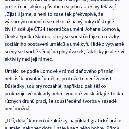
po šetření, jakým způsobem si jeho aktéři vydělávají.
„Zjistili jsme, a není to zase tak překvapivé, že
výtvarným uměním se nelze až na výjimky důstojně
živit,“ sděluje ČT24 teoretička umění Johana Lomová,
členka Spolku Skutek, který se soustřeďuje na otázky
sociálního postavení umělců a umělkyň. I lidé z výtvarné
scény se tvorbě věnují na plný úvazek, fakticky je ale živí
aktivity nad její rámec.
Umělci se podle Lomové v rámci daňového přiznání
nehlásí k povolání umělce, protože to není živnost.
Důsledky jsou prý rozsáhlé, například pak těžko
prokazují své náklady nebo svou obživu skládají z tolika
různých druhů prací, že soustředěná tvorba v zásadě
není možná.
„Učí, dělají komerční zakázky, například grafické práce
a umění nakonec dotují, stává se z něho hobby. Přímý