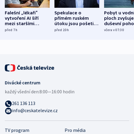
Falešní „lékaři“
Spekulace o
Pobyt u vodn
vytvoření AI šíří
přímém ruském
ploch zvyšuje
mezi staršími
útoku jsou pošetilé,
duševní poho
Poláky nebezpečné
míní estonský
ukázala
před 7
h
před 20
h
včera v 07:30
zdravotní rady
bezpečnostní
mezinárodní 
expert
Divácké centrum
každý všední den:
8:00—16:00 hodin
261 136 113
info@ceskatelevize.cz
TV program
Pro média