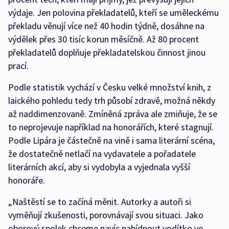
výdaje. Jen polovina překladatelů, kteří se uměleckému
překladu věnují více než 40 hodin týdně, dosáhne na
výdělek přes 30 tisíc korun měsíčně. Až 80 procent
překladatelů doplňuje překladatelskou činnost jinou
prací.
Podle statistik vychází v Česku velké množství knih, z
laického pohledu tedy trh působí zdravě, možná někdy
až naddimenzovaně. Zmíněná zpráva ale zmiňuje, že se
to neprojevuje například na honorářích, které stagnují.
Podle Lipára je částečně na vině i sama literární scéna,
že dostatečně netlačí na vydavatele a pořadatele
literárních akcí, aby si vydobyla a vyjednala vyšší
honoráře.
„Naštěstí se to začíná měnit. Autorky a autoři si
vyměňují zkušenosti, porovnávají svou situaci. Jako
oborový spolek chceme navíc nabídnout vodítko ve