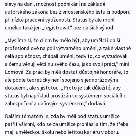
slevy na dani, možnost podnikání na základě
autorského zákona bez živnostenského listu či podporu
při nízké pracovní vytíženosti. Status by ale mohl
umělce také jen „registrovat“ bez dalších výhod.
„Myslíme si, že cílem by mělo být, aby umělci i další
profesionálové na poli výtvarného umění, a také vlastně
celá společnost, chápali umění, tedy to, co vystudovali
a čemu věnují většinu svého času, jako svoji práci,“ míní
Lomová. Za práci by měli dostat důstojné honoráře, to
ale podle teoretičky není spojeno s jednorázovými
dotacemi, ale s jistotou. „Proto je tak důležité, aby
status byl například provázán se systémem sociálního
zabezpečení a daňovým systémem,“ dodává.
Dalším tématem je, zda by měli pod status umělce
patřit všichni, kdo se za umělce prohlásí s tím, že třeba
mají uměleckou školu nebo letitou kariéru v oboru.