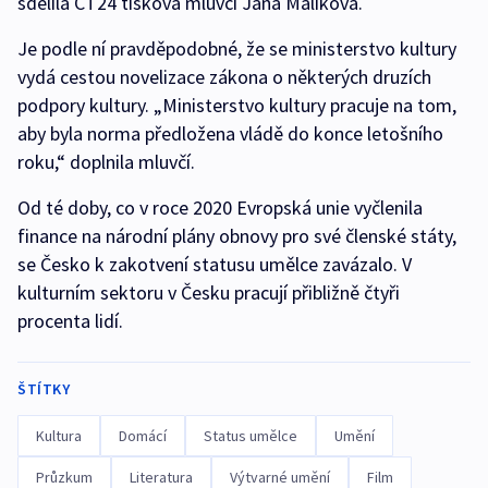
sdělila ČT24 tisková mluvčí Jana Malíková.
Je podle ní pravděpodobné, že se ministerstvo kultury
vydá cestou novelizace zákona o některých druzích
podpory kultury. „Ministerstvo kultury pracuje na tom,
aby byla norma předložena vládě do konce letošního
roku,“ doplnila mluvčí.
Od té doby, co v roce 2020 Evropská unie vyčlenila
finance na národní plány obnovy pro své členské státy,
se Česko k zakotvení statusu umělce zavázalo. V
kulturním sektoru v Česku pracují přibližně čtyři
procenta lidí.
ŠTÍTKY
Kultura
Domácí
Status umělce
Umění
Průzkum
Literatura
Výtvarné umění
Film