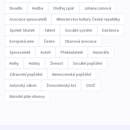
Divadlo
Hudba
Ondřej Lipár
Johana Lomová
Asociace spisovatelů
Ministerstvo kultury České republiky
Spolek Skutek
Talent
Sociální systém
Existence
Evropská unie
Česko
Oborová asociace
Spisovatelé
Autoři
Překladatelé
Honoráře
Knihy
Hobby
Živnost
Sociální pojištění
Zdravotní pojištění
Nemocenské pojištění
Autorský zákon
Živnostenský list
OSVČ
Národní plán obnovy