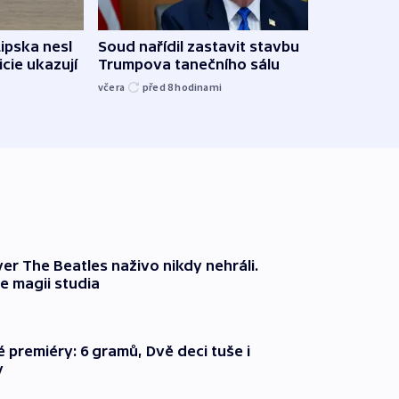
Lipska nesl
Soud nařídil zastavit stavbu
Žido
icie ukazují
Trumpova tanečního sálu
břehu
kriti
včera
před 8
hodinami
před 8
er The Beatles naživo nikdy nehráli.
e magii studia
é premiéry: 6 gramů, Dvě deci tuše i
y