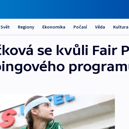
Svět
Regiony
Ekonomika
Počasí
Věda
Kultura
ová se kvůli Fair P
opingového progra