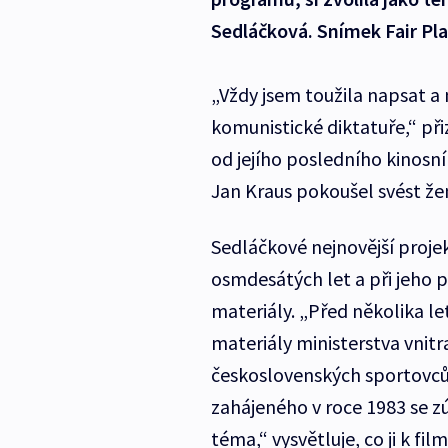
Sedláčková. Snímek Fair Pla
„Vždy jsem toužila napsat a 
komunistické diktatuře,“ př
od jejího posledního kinos
Jan Kraus pokoušel svést že
Sedláčkové nejnovější proj
osmdesátých let a při jeho p
materiály. „Před několika let
materiály ministerstva vni
československých sportovců
zahájeného v roce 1983 se 
téma,“ vysvětluje, co ji k fil