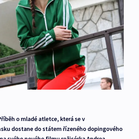
říběh o mladé atletce, která se v
sku dostane do státem řízeného dopingového
éma svého nového filmu režisérka Andrea