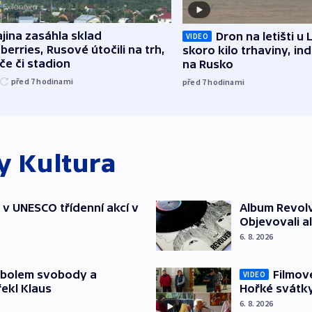
jina zasáhla sklad
Dron na letišti u 
VIDEO
berries, Rusové útočili na trh,
skoro kilo trhaviny, ind
če či stadion
na Rusko
před 7
hodinami
před 7
hodinami
ky
Kultura
t v UNESCO třídenní akcí v
Album Revolv
Objevovali al
6. 8. 2026
mbolem svobody a
Filmov
VIDEO
řekl Klaus
Hořké svátk
6. 8. 2026