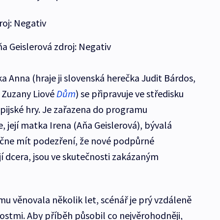
roj: Negativ
Aňa Geislerová zdroj: Negativ
 Anna (hraje ji slovenská herečka Judit Bárdos,
 Zuzany Liové
Dům
) se připravuje ve středisku
pijské hry. Je zařazena do programu
, její matka Irena (Aňa Geislerová), bývalá
ačne mít podezření, že nové podpůrné
jí dcera, jsou ve skutečnosti zakázaným
u věnovala několik let, scénář je prý vzdáleně
ostmi. Aby příběh působil co nejvěrohodněji,