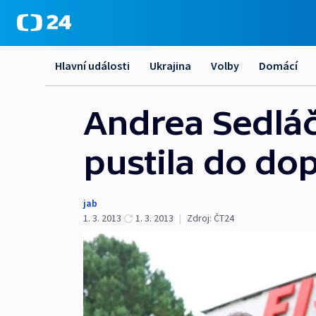
Hlavní události
Ukrajina
Volby
Domácí
Andrea Sedláčk
pustila do d
jab
1. 3. 2013
1. 3. 2013
|
Zdroj:
ČT24