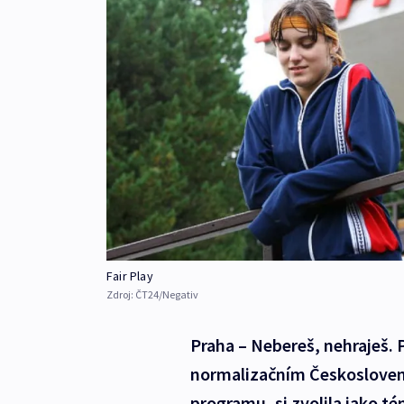
Fair Play
Zdroj:
ČT24/Negativ
Praha – Nebereš, nehraješ. P
normalizačním Českosloven
programu, si zvolila jako t