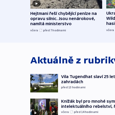
Ukra
Hejtmani řeší chybějící peníze na
Wild
opravu silnic. Jsou nenárokové,
hasi
namítá ministerstvo
včera
včera
před 7
hodinami
Aktuálně z rubri
Vila Tugendhat slaví 25 le
zahradách
před 13
hodinami
Knížák byl pro mnohé sy
intelektuálního rebelství, 
včera
před 14
hodinami