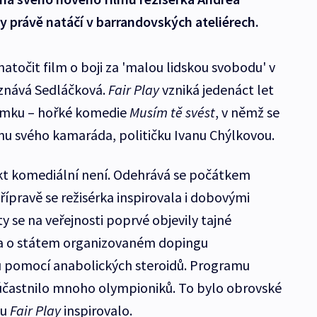
y právě natáčí v barrandovských ateliérech.
natočit film o boji za 'malou lidskou svobodu' v
iznává Sedláčková.
Fair Play
vzniká jedenáct let
nímku – hořké komedie
Musím tě svést
, v němž se
nu svého kamaráda, političku Ivanu Chýlkovou.
ekt komediální není. Odehrává se počátkem
řípravě se režisérka inspirovala i dobovými
y se na veřejnosti poprvé objevily tajné
tra o státem organizovaném dopingu
 pomocí anabolických steroidů. Programu
zúčastnilo mnoho olympioniků. To bylo obrovské
mu
Fair Play
inspirovalo.