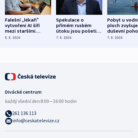
Falešní „lékaři“
Spekulace o
Pobyt u vodn
vytvoření AI šíří
přímém ruském
ploch zvyšuje
mezi staršími
útoku jsou pošetilé,
duševní poho
Poláky nebezpečné
míní estonský
ukázala
8. 8. 2026
7. 8. 2026
7. 8. 2026
zdravotní rady
bezpečnostní
mezinárodní 
expert
Divácké centrum
každý všední den:
8:00—16:00 hodin
261 136 113
info@ceskatelevize.cz