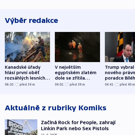
Výběr redakce
Kanadské úřady
V největším
Trump vybral
hlásí první oběť
egyptském zlatém
nového právn
rozsáhlých lesních
dole se zřítila
poradce Bílé
požárů
hornina, jeden
domu
06:20
před 34
m
04:02
před 39
m
04:41
před 40
člověk zemřel
Aktuálně z rubriky
Komiks
Začíná Rock for People, zahrají
Linkin Park nebo Sex Pistols
11. 6. 2025