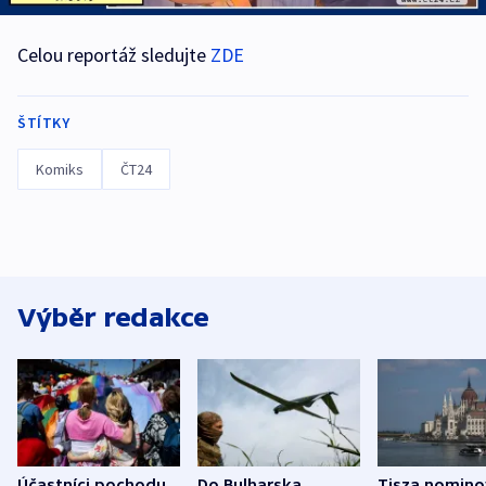
Celou reportáž sledujte
ZDE
ŠTÍTKY
Komiks
ČT24
Výběr redakce
Účastníci pochodu
Do Bulharska
Tisza nomino