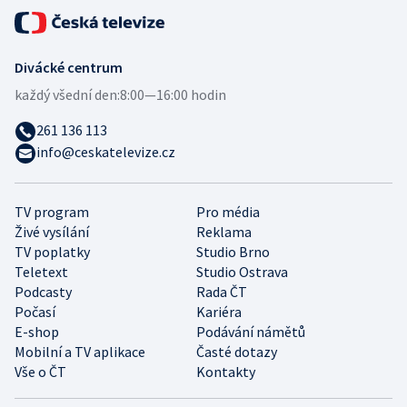
Divácké centrum
každý všední den:
8:00—16:00 hodin
261 136 113
info@ceskatelevize.cz
TV program
Pro média
Živé vysílání
Reklama
TV poplatky
Studio Brno
Teletext
Studio Ostrava
Podcasty
Rada ČT
Počasí
Kariéra
E-shop
Podávání námětů
Mobilní a TV aplikace
Časté dotazy
Vše o ČT
Kontakty