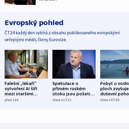
Evropský pohled
ČT24 každý den vybírá z obsahu publikovaného evropskými
veřejnými médii, členy Eurovize.
Falešní „lékaři“
Spekulace o
Pobyt u vodn
vytvoření AI šíří
přímém ruském
ploch zvyšuje
mezi staršími
útoku jsou pošetilé,
duševní poho
Poláky nebezpečné
míní estonský
ukázala
před 12
h
včera v 17:11
včera v 07:30
zdravotní rady
bezpečnostní
mezinárodní 
expert