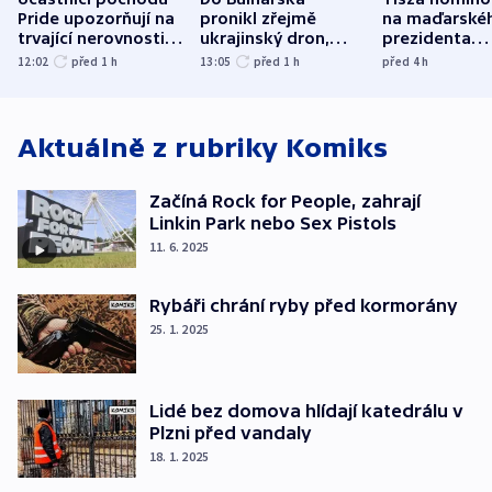
Pride upozorňují na
pronikl zřejmě
na maďarské
trvající nerovnosti i
ukrajinský dron,
prezidenta
společenskou
explodoval kilometr
bývalého šéf
12:02
před 1
h
13:05
před 1
h
před 4
h
atmosféru
od plynovodu
nejvyššího s
Aktuálně z rubriky
Komiks
Začíná Rock for People, zahrají
Linkin Park nebo Sex Pistols
11. 6. 2025
Rybáři chrání ryby před kormorány
25. 1. 2025
Lidé bez domova hlídají katedrálu v
Plzni před vandaly
18. 1. 2025