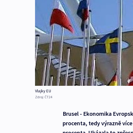
Vlajky EU
Zdroj:
ČT24
Brusel - Ekonomika Evropské 
procenta, tedy výrazně více 
procenta. Ukázala to zpřesn