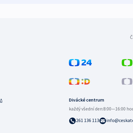
Č
Divácké centrum
ů
každý všední den:
8:00—16:00 ho
261 136 113
info@ceskate