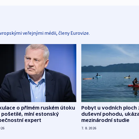
vropskými veřejnými médii, členy Eurovize.
kulace o přímém ruském útoku
Pobyt u vodních ploch 
 pošetilé, míní estonský
duševní pohodu, ukáza
pečnostní expert
mezinárodní studie
026
7. 8. 2026