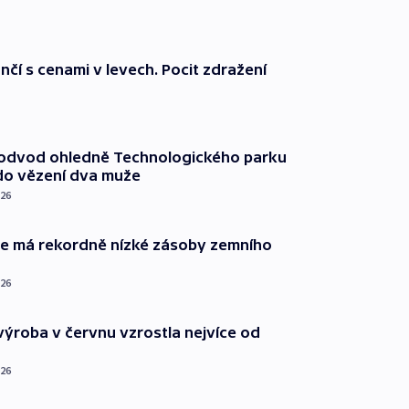
nčí s cenami v levech. Pocit zdražení
podvod ohledně Technologického parku
do vězení dva muže
026
ie má rekordně nízké zásoby zemního
026
ýroba v červnu vzrostla nejvíce od
026