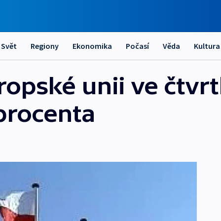
Svět
Regiony
Ekonomika
Počasí
Věda
Kultura
opské unii ve čtvrtl
 procenta