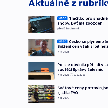
Aktuálně z rubri
Tlačítko pro snadné 
VIDEO
shopy. Byť má zpoždění
před 3
hodinami
Česko se plynem záso
VIDEO
Snížení cen však slíbit nel
7. 8. 2026
Policie obvinila pět lidí v 
soutěží Správy železnic
7. 8. 2026
7. 8. 2026
Světové ceny potravin jso
zjistila FAO
7. 8. 2026