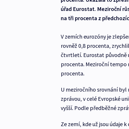
úřad Eurostat. Meziroční r
na tři procenta z předchozích
V zemích eurozóny je zlepšení
rovněž 0,8 procenta, zrychl
čtvrtletí. Eurostat původně u
procenta. Meziroční tempo rů
procenta.
U meziročního srovnání byl 
zprávou, v celé Evropské un
vyšší. Podle předběžné zpráv
Ze zemí, kde už jsou údaje k 