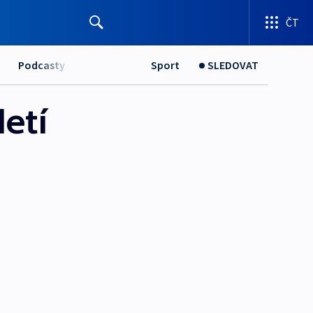
ČT
Podcasty
Sport
SLEDOVAT
etí