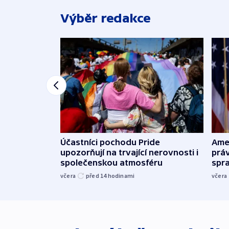
Výběr redakce
Účastníci pochodu Pride
Ame
upozorňují na trvající nerovnosti i
práv
společenskou atmosféru
spr
včera
před 14
hodinami
včera