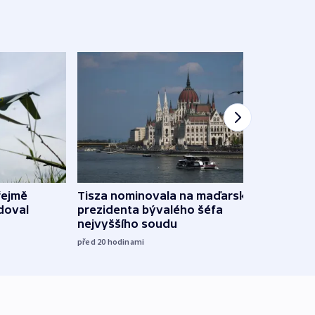
řejmě
Tisza nominovala na maďarského
Ruský
doval
prezidenta bývalého šéfa
čtyři 
nejvyššího soudu
včera
před 20
hodinami