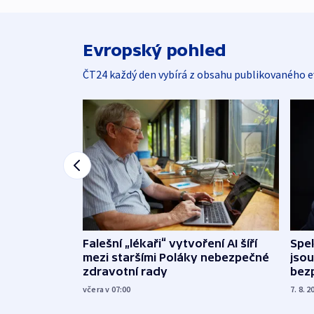
Evropský pohled
ČT24 každý den vybírá z obsahu publikovaného e
Falešní „lékaři“ vytvoření AI šíří
Spe
mezi staršími Poláky nebezpečné
jsou
zdravotní rady
bez
včera v 07:00
7. 8. 2