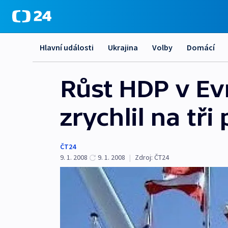
Hlavní události
Ukrajina
Volby
Domácí
Růst HDP v Evr
zrychlil na tři
ČT24
9. 1. 2008
9. 1. 2008
|
Zdroj:
ČT24