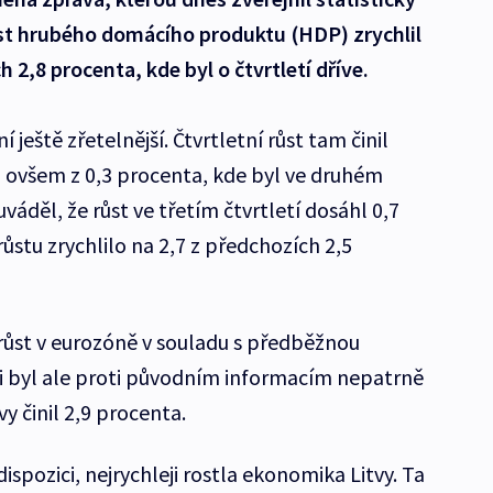
ůst hrubého domácího produktu (HDP) zrychlil
 2,8 procenta, kde byl o čtvrtletí dříve.
 ještě zřetelnější. Čtvrtletní růst tam činil
il ovšem z 0,3 procenta, kde byl ve druhém
váděl, že růst ve třetím čtvrtletí dosáhl 0,7
stu zrychlilo na 2,7 z předchozích 2,5
růst v eurozóně v souladu s předběžnou
ii byl ale proti původním informacím nepatrně
y činil 2,9 procenta.
dispozici, nejrychleji rostla ekonomika Litvy. Ta