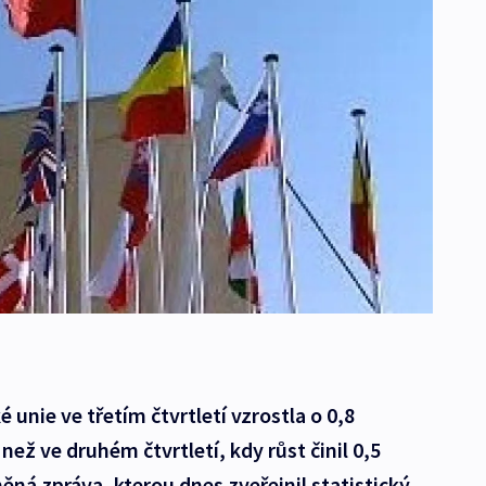
unie ve třetím čtvrtletí vzrostla o 0,8
než ve druhém čtvrtletí, kdy růst činil 0,5
ěná zpráva, kterou dnes zveřejnil statistický