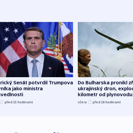
rický Senát potvrdil Trumpova
Do Bulharska pronikl z
níka jako ministra
ukrajinský dron, explo
avedlnosti
kilometr od plynovodu
před 15
hodinami
včera
před 16
hodinami