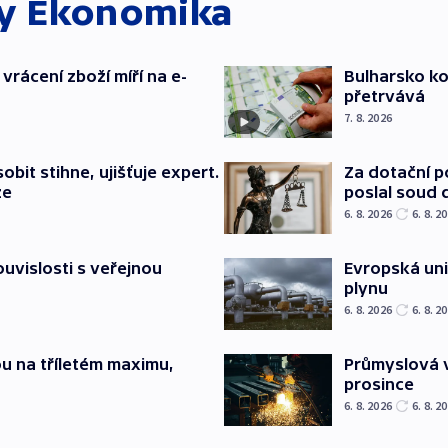
ky
Ekonomika
vrácení zboží míří na e-
Bulharsko ko
přetrvává
7. 8. 2026
bit stihne, ujišťuje expert.
Za dotační 
ze
poslal soud 
6. 8. 2026
6. 8. 2
souvislosti s veřejnou
Evropská un
plynu
6. 8. 2026
6. 8. 2
u na tříletém maximu,
Průmyslová v
prosince
6. 8. 2026
6. 8. 2