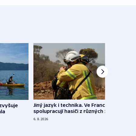
Jiný jazyk i technika. Ve Francii
zvyšuje
„Musí
spolupracují hasiči z různých zemí
la
polit
demo
6. 8. 2026
5. 8. 20