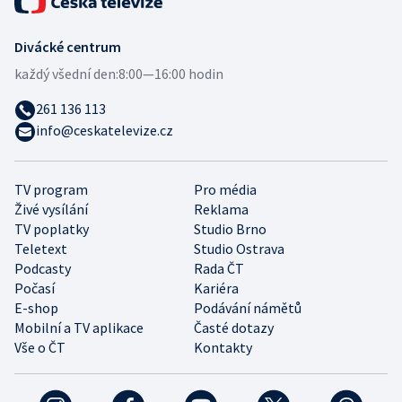
Divácké centrum
každý všední den:
8:00—16:00 hodin
261 136 113
info@ceskatelevize.cz
TV program
Pro média
Živé vysílání
Reklama
TV poplatky
Studio Brno
Teletext
Studio Ostrava
Podcasty
Rada ČT
Počasí
Kariéra
E-shop
Podávání námětů
Mobilní a TV aplikace
Časté dotazy
Vše o ČT
Kontakty