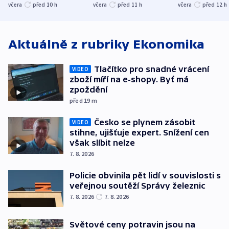
společenskou
ministra
explodoval k
včera
před 10
h
včera
před 11
h
včera
před 12
h
atmosféru
spravedlnosti
od plynovod
Aktuálně z rubriky
Ekonomika
Tlačítko pro snadné vrácení
VIDEO
zboží míří na e-shopy. Byť má
zpoždění
před 19
m
Česko se plynem zásobit
VIDEO
stihne, ujišťuje expert. Snížení cen
však slíbit nelze
7. 8. 2026
Policie obvinila pět lidí v souvislosti s
veřejnou soutěží Správy železnic
7. 8. 2026
7. 8. 2026
Světové ceny potravin jsou na