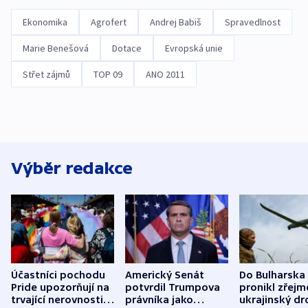
Ekonomika
Agrofert
Andrej Babiš
Spravedlnost
Marie Benešová
Dotace
Evropská unie
Střet zájmů
TOP 09
ANO 2011
Výběr redakce
Účastníci pochodu
Americký Senát
Do Bulharska
Pride upozorňují na
potvrdil Trumpova
pronikl zřejm
trvající nerovnosti i
právníka jako
ukrajinský dr