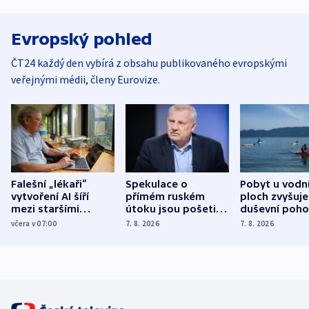
Evropský pohled
ČT24 každý den vybírá z obsahu publikovaného evropskými
veřejnými médii, členy Eurovize.
Falešní „lékaři“
Spekulace o
Pobyt u vodn
vytvoření AI šíří
přímém ruském
ploch zvyšuje
mezi staršími
útoku jsou pošetilé,
duševní poho
Poláky nebezpečné
míní estonský
ukázala
včera v 07:00
7. 8. 2026
7. 8. 2026
zdravotní rady
bezpečnostní
mezinárodní 
expert