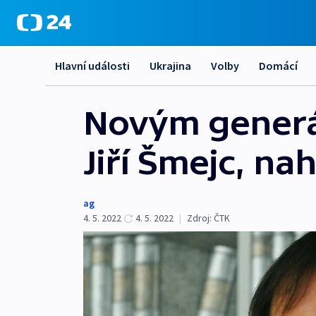
Hlavní události
Ukrajina
Volby
Domácí
Novým generál
Jiří Šmejc, na
ag
4. 5. 2022
4. 5. 2022
|
Zdroj:
ČTK