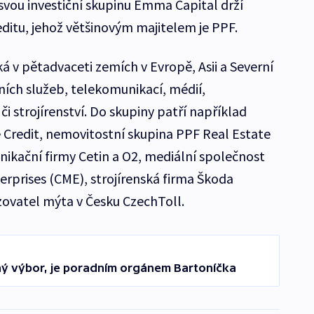
 svou investiční skupinu Emma Capital drží
itu, jehož většinovým majitelem je PPF.
 v pětadvaceti zemích v Evropě, Asii a Severní
ních služeb, telekomunikací, médií,
i strojírenství. Do skupiny patří například
Credit, nemovitostní skupina PPF Real Estate
nikační firmy Cetin a O2, mediální společnost
rprises (CME), strojírenská firma Škoda
ovatel mýta v Česku CzechToll.
ný výbor, je poradním orgánem Bartoníčka