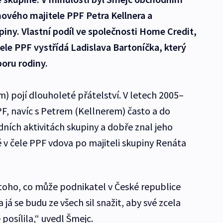
ového majitele PPF Petra Kellnera a
ny. Vlastní podíl ve společnosti Home Credit,
čele PPF vystřídá Ladislava Bartoníčka, který
oru rodiny.
m) pojí dlouholeté přátelství. V letech 2005–
F, navíc s Petrem (Kellnerem) často a do
ních aktivitách skupiny a dobře znal jeho
ě v čele PPF vdova po majiteli skupiny Renáta
 toho, co může podnikatel v České republice
 já se budu ze všech sil snažit, aby své zcela
 posílila,“ uvedl Šmejc.