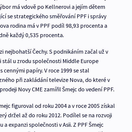
 Výbor má vdově po Kellnerovi a jejím dětem
ící se strategického směřování PPF i správy
rova rodina má v PPF podíl 98,93 procenta a
dně každý 0,535 procenta.
zi nejbohatší Čechy. S podnikáním začal už v
i stál u zrodu společnosti Middle Europe
 cennými papíry. V roce 1999 se stal
ného při zakládání televize Nova, do které v
 prodeji Novy CME zamířil Šmejc do vedení PPF.
jc figuroval od roku 2004 a v roce 2005 získal
erý držel až do roku 2012. Podílel se na rozvoji
 a expanzi společnosti v Asii. Z PPF Šmejc