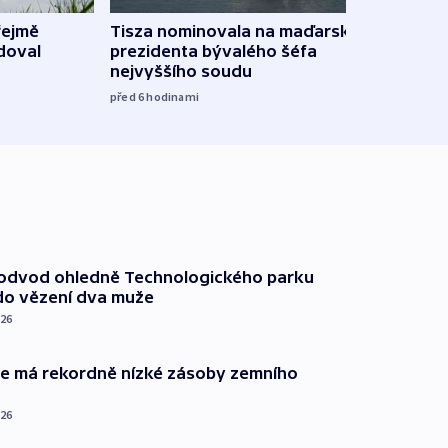
řejmě
Tisza nominovala na maďarského
Ruský
doval
prezidenta bývalého šéfa
čtyři 
nejvyššího soudu
08:20
před 6
hodinami
podvod ohledně Technologického parku
do vězení dva muže
026
ie má rekordně nízké zásoby zemního
026