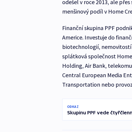
odešel v roce 2013, ale přes
menšinový podíl v Home Cred
Finanční skupina PPF podniká
Americe. Investuje do finanč
biotechnologií, nemovitostí č
splátková společnost Home 
Holding, Air Bank, telekomu
Central European Media Ente
Transportation nebo provoz
ODKAZ
Skupinu PPF vede čtyřčlen