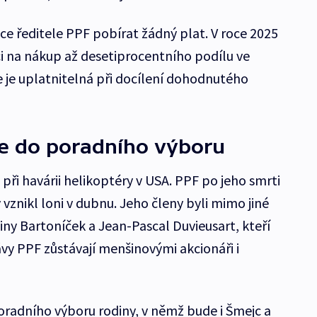
e ředitele PPF pobírat žádný plat. V roce 2025
i na nákup až desetiprocentního podílu ve
e je uplatnitelná při docílení dohodnutého
de do poradního výboru
 při havárii helikoptéry v USA. PPF po jeho smrti
ý vznikl loni v dubnu. Jeho členy byli mimo jiné
iny Bartoníček a Jean-Pascal Duvieusart, kteří
vy PPF zůstávají menšinovými akcionáři i
oradního výboru rodiny, v němž bude i Šmejc a