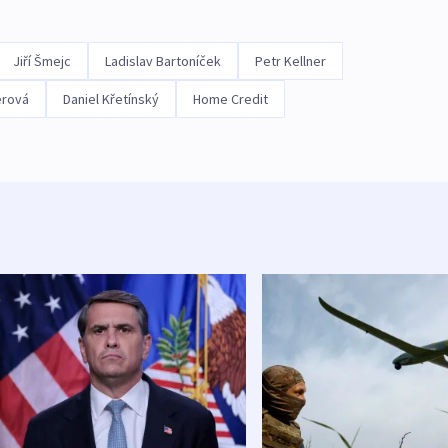
Jiří Šmejc
Ladislav Bartoníček
Petr Kellner
erová
Daniel Křetínský
Home Credit