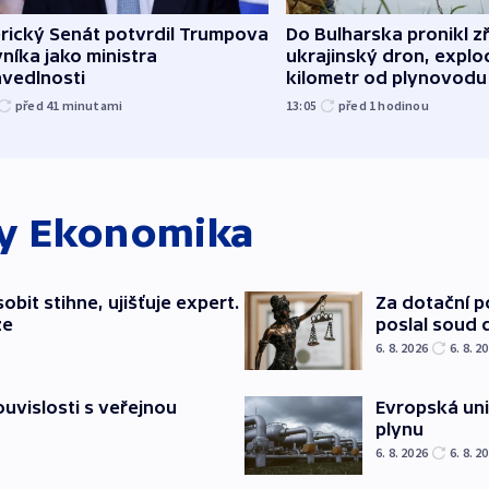
rický Senát potvrdil Trumpova
Do Bulharska pronikl z
níka jako ministra
ukrajinský dron, explo
avedlnosti
kilometr od plynovodu
před 41
minutami
13:05
před 1
hodinou
ky
Ekonomika
bit stihne, ujišťuje expert.
Za dotační 
ze
poslal soud 
6. 8. 2026
6. 8. 2
souvislosti s veřejnou
Evropská un
plynu
6. 8. 2026
6. 8. 2