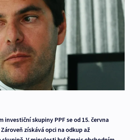
 investiční skupiny PPF se od 15. června
. Zároveň získává opci na odkup až
e skupině. V minulosti byl Šmejc obchodním