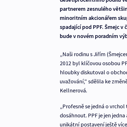
partnerem zesnulého většin
minoritním akcionářem skupi
spadající pod PPF. Šmejc v 
bude v novém poradním výb
„Naši rodinu s Jiřím (Šmejce
2012 byl klíčovou osobou PP
hloubky diskutoval o obchod
uvažování,“ sdělila ke změn
Kellnerová.
„Profesně se jedná o vrchol
dosáhnout. PPF je jen jedna a
unikátní postavení ještě více