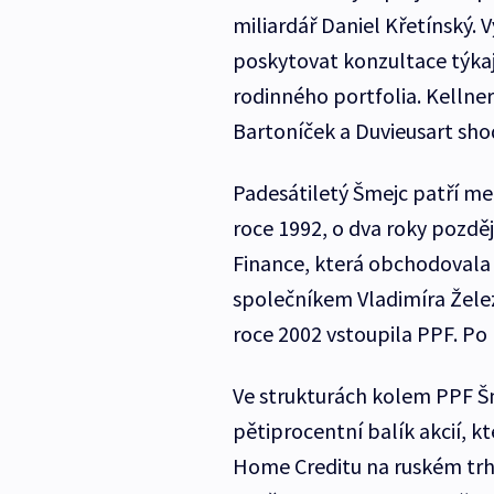
miliardář Daniel Křetínský.
poskytovat konzultace týkaj
rodinného portfolia. Kellne
Bartoníček a Duvieusart sho
Padesátiletý Šmejc patří me
roce 1992, o dva roky pozděj
Finance, která obchodovala s
společníkem Vladimíra Želez
roce 2002 vstoupila PPF. Po
Ve strukturách kolem PPF Šme
pětiprocentní balík akcií, kt
Home Creditu na ruském trhu