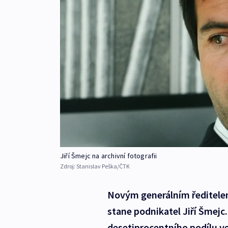
Jiří Šmejc na archivní fotografii
Zdroj:
Stanislav Peška/ČTK
Novým generálním ředitelem
stane podnikatel Jiří Šmejc
desetiprocentního podílu v