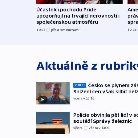
Účastníci pochodu Pride
Ame
upozorňují na trvající nerovnosti i
práv
společenskou atmosféru
spr
12:02
před 9
minutami
12:53
Aktuálně z rubri
Česko se plynem záso
VIDEO
Snížení cen však slíbit nel
včera v 15:16
Policie obvinila pět lidí v 
soutěží Správy železnic
včera
včera v 13:21