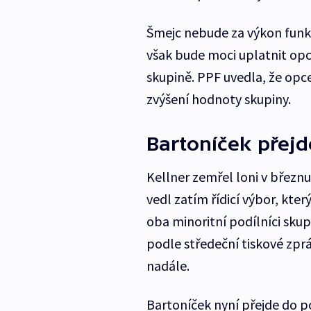
Šmejc nebude za výkon funkc
však bude moci uplatnit opc
skupině. PPF uvedla, že opc
zvýšení hodnoty skupiny.
Bartoníček přej
Kellner zemřel loni v březnu
vedl zatím řídicí výbor, kter
oba minoritní podílníci skup
podle středeční tiskové zprá
nadále.
Bartoníček nyní přejde do p