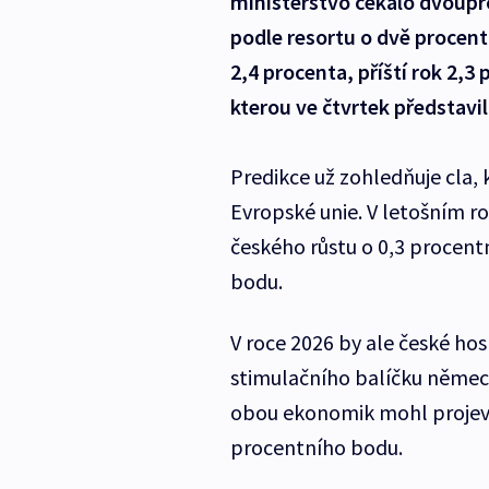
ministerstvo čekalo dvoupro
podle resortu o dvě procent
2,4 procenta, příští rok 2,
kterou ve čtvrtek představil
Predikce už zohledňuje cla, 
Evropské unie. V letošním 
českého růstu o 0,3 procent
bodu.
V roce 2026 by ale české ho
stimulačního balíčku německ
obou ekonomik mohl projevit
procentního bodu.