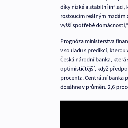
díky nízké a stabilní inflaci,
rostoucím reálným mzdám o č
vyšší spotřebě domácností,“ 
Prognóza ministerstva finan
v souladu s predikcí, kterou
Česká národní banka, která 
optimističtější, když předpo
procenta. Centrální banka př
dosáhne v průměru 2,6 proc