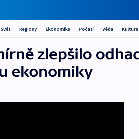
Svět
Regiony
Ekonomika
Počasí
Věda
Kultura
mírně zlepšilo odha
tu ekonomiky