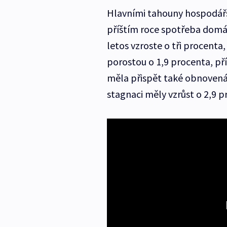
Hlavními tahouny hospodářsk
příštím roce spotřeba domá
letos vzroste o tři procenta,
porostou o 1,9 procenta, příš
měla přispět také obnovená i
stagnaci měly vzrůst o 2,9 p