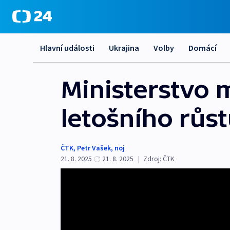
Hlavní události
Ukrajina
Volby
Domácí
Ministerstvo 
letošního růs
ČTK
,
Petr Vašek
,
noj
21. 8. 2025
21. 8. 2025
|
Zdroj:
ČTK