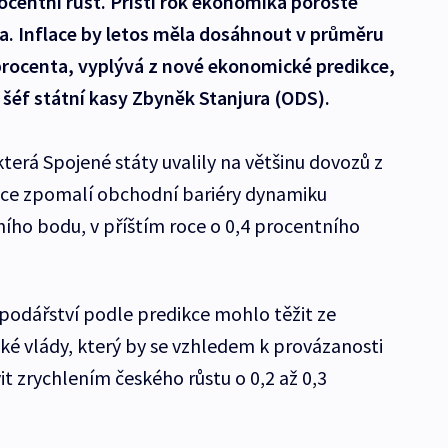
centní růst. Příští rok ekonomika poroste
a. Inflace by letos měla dosáhnout v průměru
3 procenta, vyplývá z nové ekonomické predikce,
 šéf státní kasy Zbyněk Stanjura (ODS).
která Spojené státy uvalily na většinu dovozů z
roce zpomalí obchodní bariéry dynamiku
ního bodu, v příštím roce o 0,4 procentního
spodářství podle predikce mohlo těžit ze
é vlády, který by se vzhledem k provázanosti
 zrychlením českého růstu o 0,2 až 0,3