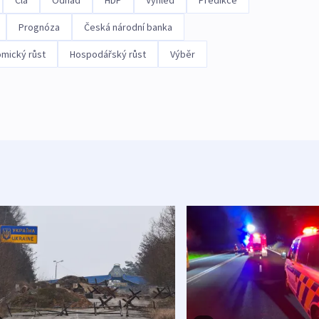
Prognóza
Česká národní banka
mický růst
Hospodářský růst
Výběr