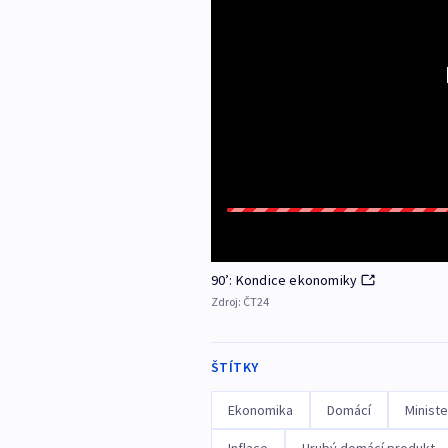
90’: Kondice ekonomiky
Zdroj:
ČT24
ŠTÍTKY
Ekonomika
Domácí
Ministe
Inflace
Hrubý domácí produkt