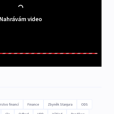
Nahrávám video
rstvo financí
Finance
Zbyněk Stanjura
ODS
Cla
Odhad
HDP
Výhled
Predikce