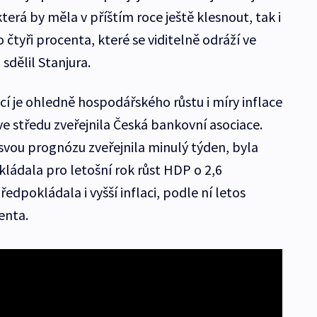
 která by měla v příštím roce ještě klesnout, tak i
tyři procenta, které se viditelně odráží ve
sdělil Stanjura.
cí je ohledně hospodářského růstu i míry inflace
 ve středu zveřejnila Česká bankovní asociace.
svou prognózu zveřejnila minulý týden, byla
kládala pro letošní rok růst HDP o 2,6
edpokládala i vyšší inflaci, podle ní letos
enta.