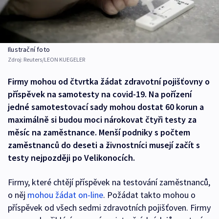
Ilustrační foto
Zdroj:
Reuters/LEON KUEGELER
Firmy mohou od čtvrtka žádat zdravotní pojišťovny o
příspěvek na samotesty na covid-19. Na pořízení
jedné samotestovací sady mohou dostat 60 korun a
maximálně si budou moci nárokovat čtyři testy za
měsíc na zaměstnance. Menší podniky s počtem
zaměstnanců do deseti a živnostníci musejí začít s
testy nejpozději po Velikonocích.
Firmy, které chtějí příspěvek na testování zaměstnanců,
o něj
mohou žádat on-line
. Požádat takto mohou o
příspěvek od všech sedmi zdravotních pojišťoven. Firmy