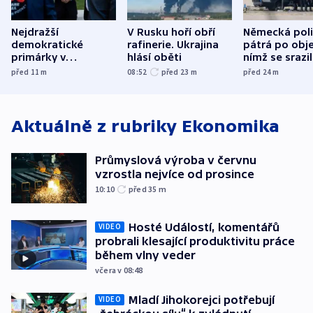
Nejdražší
V Rusku hoří obří
Německá poli
demokratické
rafinerie. Ukrajina
pátrá po obje
primárky v
hlásí oběti
nímž se srazi
Michiganu stranu
letadlo u lip
před 11
m
08:52
před 23
m
před 24
m
rozdělily. Kvůli
letiště
podpoře Izraele
Aktuálně z rubriky
Ekonomika
Průmyslová výroba v červnu
vzrostla nejvíce od prosince
10:10
před 35
m
Hosté Událostí, komentářů
VIDEO
probrali klesající produktivitu práce
během vlny veder
včera v 08:48
Mladí Jihokorejci potřebují
VIDEO