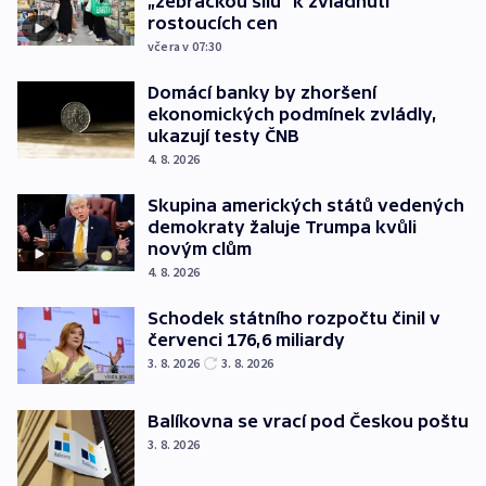
„žebráckou sílu“ k zvládnutí
rostoucích cen
včera v 07:30
Domácí banky by zhoršení
ekonomických podmínek zvládly,
ukazují testy ČNB
4. 8. 2026
Skupina amerických států vedených
demokraty žaluje Trumpa kvůli
novým clům
4. 8. 2026
Schodek státního rozpočtu činil v
červenci 176,6 miliardy
3. 8. 2026
3. 8. 2026
Balíkovna se vrací pod Českou poštu
3. 8. 2026