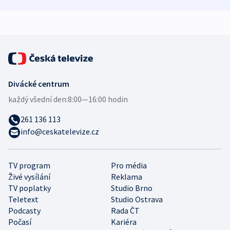
demografii
Ruska
Divácké centrum
každý všední den:
8:00—16:00 hodin
261 136 113
info@ceskatelevize.cz
TV program
Pro média
Živé vysílání
Reklama
TV poplatky
Studio Brno
Teletext
Studio Ostrava
Podcasty
Rada ČT
Počasí
Kariéra