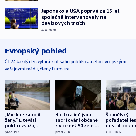
Japonsko a USA poprvé za 15 let
společně intervenovaly na
devizových trzích
3. 8. 2026
Evropský pohled
ČT24 každý den vybírá z obsahu publikovaného evropskými
veřejnými médii, členy Eurovize.
„Musíme zapojit
Na Ukrajině jsou
Španělský
ženy.“ Litevští
zadržováni občané
pořadatel fes
politici zvažují
z více než 50 zemí.
dostal pokut
dohodu o
Bojovali na straně
nekalé prakti
před 19
h
před 20
h
4. 8. 2026