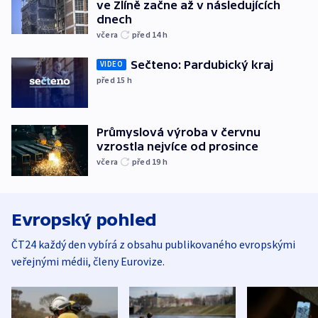
ve Zlíně začne až v následujících
dnech
včera
před 14
h
Sečteno: Pardubický kraj
VIDEO
před 15
h
Průmyslová výroba v červnu
vzrostla nejvíce od prosince
včera
před 19
h
Evropský pohled
ČT24 každý den vybírá z obsahu publikovaného evropskými
veřejnými médii, členy Eurovize.