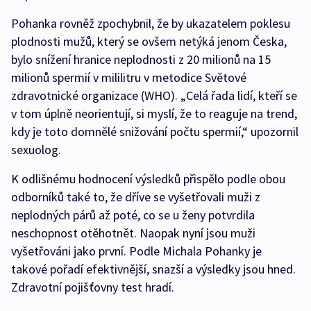
Pohanka rovněž zpochybnil, že by ukazatelem poklesu
plodnosti mužů, který se ovšem netýká jenom Česka,
bylo snížení hranice neplodnosti z 20 milionů na 15
milionů spermií v mililitru v metodice Světové
zdravotnické organizace (WHO). „Celá řada lidí, kteří se
v tom úplně neorientují, si myslí, že to reaguje na trend,
kdy je toto domnělé snižování počtu spermií,“ upozornil
sexuolog.
K odlišnému hodnocení výsledků přispělo podle obou
odborníků také to, že dříve se vyšetřovali muži z
neplodných párů až poté, co se u ženy potvrdila
neschopnost otěhotnět. Naopak nyní jsou muži
vyšetřováni jako první. Podle Michala Pohanky je
takové pořadí efektivnější, snazší a výsledky jsou hned.
Zdravotní pojišťovny test hradí.