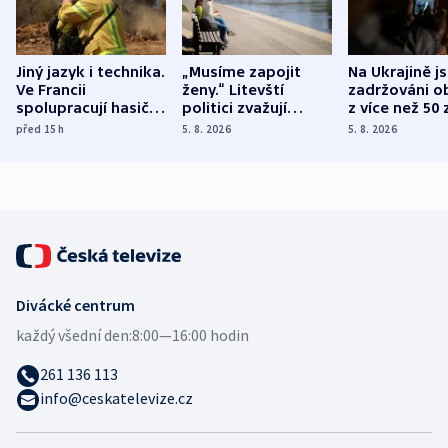
Jiný jazyk i technika.
„Musíme zapojit
Na Ukrajině j
Ve Francii
ženy.“ Litevští
zadržováni o
spolupracují hasiči z
politici zvažují
z více než 50 
různých zemí
dohodu o
Bojovali na s
před 15
h
5. 8. 2026
5. 8. 2026
demografii
Ruska
Divácké centrum
každý všední den:
8:00—16:00 hodin
261 136 113
info@ceskatelevize.cz