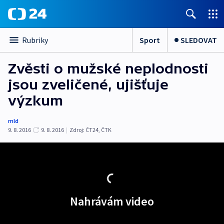
Sport
SLEDOVAT
Rubriky
Zvěsti o mužské neplodnosti
jsou zveličené, ujišťuje
výzkum
mld
9. 8. 2016
9. 8. 2016
|
Zdroj:
ČT24
,
ČTK
Nahrávám video