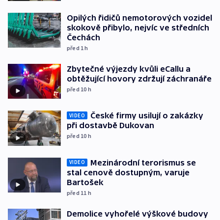
Opilých řidičů nemotorových vozidel
skokově přibylo, nejvíc ve středních
Čechách
před 1
h
Zbytečné výjezdy kvůli eCallu a
obtěžující hovory zdržují záchranáře
před 10
h
České firmy usilují o zakázky
VIDEO
při dostavbě Dukovan
před 10
h
Mezinárodní terorismus se
VIDEO
stal cenově dostupným, varuje
Bartošek
před 11
h
Demolice vyhořelé výškové budovy