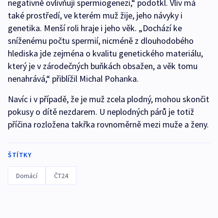
negativně ovlivňují spermiogenezi,“ podotkl. Vliv má
také prostředí, ve kterém muž žije, jeho návyky i
genetika. Menší roli hraje i jeho věk. „Dochází ke
sníženému počtu spermií, nicméně z dlouhodobého
hlediska jde zejména o kvalitu genetického materiálu,
který je v zárodečných buňkách obsažen, a věk tomu
nenahrává,“ přiblížil Michal Pohanka.
Navíc i v případě, že je muž zcela plodný, mohou skončit
pokusy o dítě nezdarem. U neplodných párů je totiž
příčina rozložena takřka rovnoměrně mezi muže a ženy.
ŠTÍTKY
Domácí
ČT24