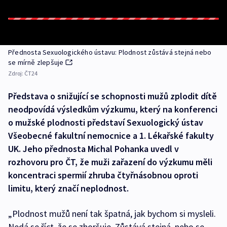
Přednosta Sexuologického ústavu: Plodnost zůstává stejná nebo
se mírně zlepšuje
Zdroj:
ČT24
Představa o snižující se schopnosti mužů zplodit dítě
neodpovídá výsledkům výzkumu, který na konferenci
o mužské plodnosti představí Sexuologický ústav
Všeobecné fakultní nemocnice a 1. Lékařské fakulty
UK. Jeho přednosta Michal Pohanka uvedl v
rozhovoru pro ČT, že muži zařazení do výzkumu měli
koncentraci spermií zhruba čtyřnásobnou oproti
limitu, který značí neplodnost.
„Plodnost mužů není tak špatná, jak bychom si mysleli.
Nedá se říct, že se zhoršuje. Zůstává stejná, nebo se