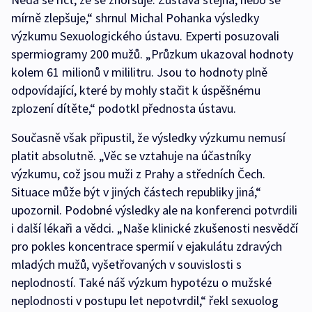
mírně zlepšuje,“ shrnul Michal Pohanka výsledky
výzkumu Sexuologického ústavu. Experti posuzovali
spermiogramy 200 mužů. „Průzkum ukazoval hodnoty
kolem 61 milionů v mililitru. Jsou to hodnoty plně
odpovídající, které by mohly stačit k úspěšnému
zplození dítěte,“ podotkl přednosta ústavu.
Současně však připustil, že výsledky výzkumu nemusí
platit absolutně. „Věc se vztahuje na účastníky
výzkumu, což jsou muži z Prahy a středních Čech.
Situace může být v jiných částech republiky jiná,“
upozornil. Podobné výsledky ale na konferenci potvrdili
i další lékaři a vědci. „Naše klinické zkušenosti nesvědčí
pro pokles koncentrace spermií v ejakulátu zdravých
mladých mužů, vyšetřovaných v souvislosti s
neplodností. Také náš výzkum hypotézu o mužské
neplodnosti v postupu let nepotvrdil,“ řekl sexuolog