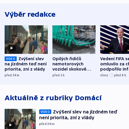
Výběr redakce
Zvýšení slev
Opilých řidičů
Vedení FIFA s
VIDEO
na jízdném teď není
nemotorových
omluvilo za c
priorita, zní z vlády
vozidel skokově
podpořilo Inf
přibylo, nejvíc ve
UEFA trvá na
před 34
m
před 1
h
včera
před 8
h
středních Čechách
bojkotu
Aktuálně z rubriky
Domácí
Zvýšení slev na jízdném teď
VIDEO
není priorita, zní z vlády
před 34
m