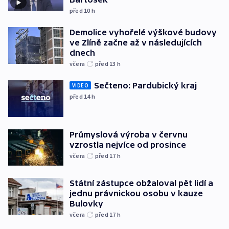
před 10
h
Demolice vyhořelé výškové budovy
ve Zlíně začne až v následujících
dnech
včera
před 13
h
Sečteno: Pardubický kraj
VIDEO
před 14
h
Průmyslová výroba v červnu
vzrostla nejvíce od prosince
včera
před 17
h
Státní zástupce obžaloval pět lidí a
jednu právnickou osobu v kauze
Bulovky
včera
před 17
h