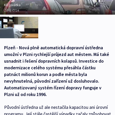
Křižovatka
Zdroj:
ČT24
Plzeň - Nová plně automatická dopravní ústředna
umožní v Plzni rychlejší průjezd aut městem. Má také
usnadnit i řešení dopravních kolapsů. Investice do
modernizace celého systému přesáhla částku
patnáct milionů korun a podle města byla
nevyhnutelná, původní zařízení už dosluhovalo.
Automatizovaný systém řízení dopravy funguje v
Plzni už od roku 1996.
Původní ústředna už ale nestačila kapacitou ani úrovní
programu. Její stále častější výpadky začaly způsobovat