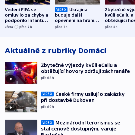
Vedení FIFA se
Ukrajina
Zbytečné výj
VIDEO
omluvilo za chyby a
buduje další
kvůli eCallu a
podpořilo Infantina.
opevnění na hranici
obtěžující ho
UEFA trvá na
s Běloruskem
zdržují záchr
včera
před 7
h
před 7
h
před 8
h
bojkotu
Aktuálně z rubriky
Domácí
Zbytečné výjezdy kvůli eCallu a
obtěžující hovory zdržují záchranáře
před 8
h
České firmy usilují o zakázky
VIDEO
při dostavbě Dukovan
před 9
h
Mezinárodní terorismus se
VIDEO
stal cenově dostupným, varuje
Bartošek