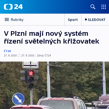
Sport
SLEDOVAT
Rubriky
V Plzni mají nový systém
řízení světelných křižovatek
ČT24
27. 9. 2010
27. 9. 2010
|
Zdroj:
ČT24