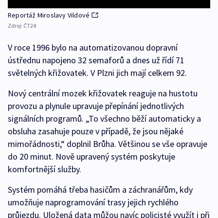
Reportáž Miroslavy Vildové
Zdroj:
ČT24
V roce 1996 bylo na automatizovanou dopravní
ústřednu napojeno 32 semaforů a dnes už řídí 71
světelných křižovatek. V Plzni jich mají celkem 92.
Nový centrální mozek křižovatek reaguje na hustotu
provozu a plynule upravuje přepínání jednotlivých
signálních programů. „To všechno běží automaticky a
obsluha zasahuje pouze v případě, že jsou nějaké
mimořádnosti,“ doplnil Brůha. Většinou se vše opravuje
do 20 minut. Nově upravený systém poskytuje
komfortnější služby.
Systém pomáhá třeba hasičům a záchranářům, kdy
umožňuje naprogramování trasy jejich rychlého
průjezdu. Uložená data můžou navíc policisté využít i při