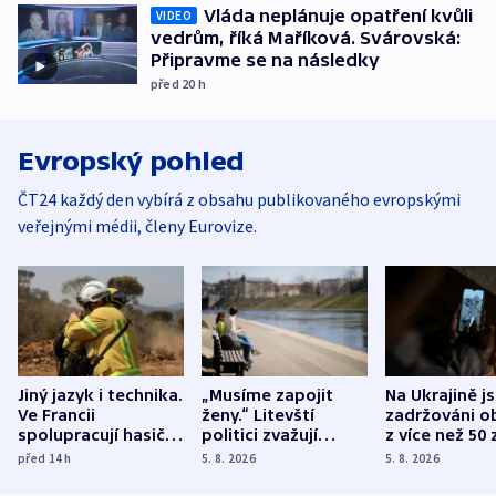
Vláda neplánuje opatření kvůli
VIDEO
vedrům, říká Maříková. Svárovská:
Připravme se na následky
před 20
h
Evropský pohled
ČT24 každý den vybírá z obsahu publikovaného evropskými
veřejnými médii, členy Eurovize.
Jiný jazyk i technika.
„Musíme zapojit
Na Ukrajině j
Ve Francii
ženy.“ Litevští
zadržováni o
spolupracují hasiči z
politici zvažují
z více než 50 
různých zemí
dohodu o
Bojovali na s
před 14
h
5. 8. 2026
5. 8. 2026
demografii
Ruska