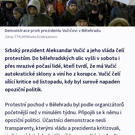
Demonstrace proti prezidentu Vučičovi v Bělehradu
Zdroj:
ČTK/AP/Marko Drobnjakovic
Srbský prezident Aleksandar Vučić a jeho vláda čelí
protestům. Do bělehradských ulic vyšli v sobotu i
přes mrazivé počasí lidé, kteří tvrdí, že má Vučić
autokratické sklony a viní ho z korupce. Vučić čelí
sílící kritice od listopadu, kdy byl surově napaden
opoziční politik.
Protestní pochod v Bělehradu byl podle organizátorů
početnější než v minulém týdnu. Připojili se k němu i
opoziční politici. Účastníci demonstrace nesli
transparenty, kterými vládu a prezidenta kritizovali,