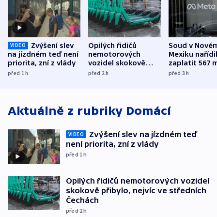
Zvýšení slev
Opilých řidičů
Soud v Nové
VIDEO
na jízdném teď není
nemotorových
Mexiku nařídi
priorita, zní z vlády
vozidel skokově
zaplatit 567 
přibylo, nejvíc ve
dolarů kvůli 
před 1
h
před 2
h
před 3
h
středních Čechách
způsobené d
Aktuálně z rubriky
Domácí
Zvýšení slev na jízdném teď
VIDEO
není priorita, zní z vlády
před 1
h
Opilých řidičů nemotorových vozidel
skokově přibylo, nejvíc ve středních
Čechách
před 2
h