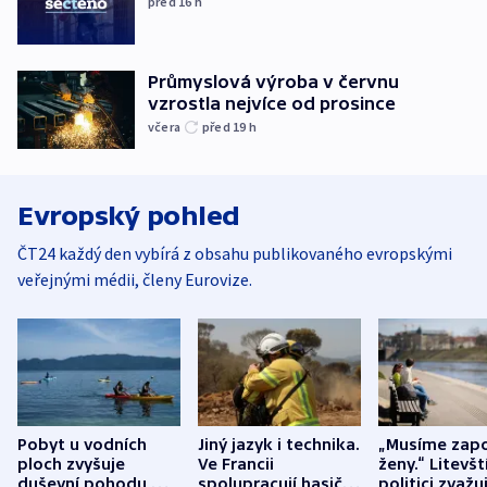
před 16
h
Průmyslová výroba v červnu
vzrostla nejvíce od prosince
včera
před 19
h
Evropský pohled
ČT24 každý den vybírá z obsahu publikovaného evropskými
veřejnými médii, členy Eurovize.
Pobyt u vodních
Jiný jazyk i technika.
„Musíme zapo
ploch zvyšuje
Ve Francii
ženy.“ Litevšt
duševní pohodu,
spolupracují hasiči z
politici zvažuj