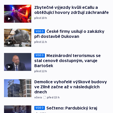
Zbytečné výjezdy kvůli eCallu a
obtěžující hovory zdržují záchranáře
před 10
h
České firmy usilují o zakázky
VIDEO
při dostavbě Dukovan
před 11
h
Mezinárodní terorismus se
VIDEO
stal cenově dostupným, varuje
Bartošek
před 12
h
Demolice vyhořelé výškové budovy
ve Zlíně začne až v následujících
dnech
včera
před 15
h
Sečteno: Pardubický kraj
VIDEO