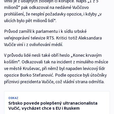
vinili je z údajných zlodějin či korupce. Nápis „1 z 5
milionů“ pak odkazoval na nedávné Vučičovo
prohlášení, že nesplní požadavky opozice, i kdyby „v
ulicích bylo pět milionů lidí“.
Průvod zamířil k parlamentu i k sídlu srbské
veřejnoprávní televize RTS. Kritici totiž Aleksandara
Vučiče viní i z ovlivňování médií.
V průvodu lidé nesli také obří heslo „Konec krvavým
košilím“. Odkazovali tak na incident z minulého měsíce
ve městě Kruševac, při němž byl napaden levicový lídr
opozice Borko Stefanović. Podle opozice byli útočníky
příznivci prezidenta Vučiče, což vládní strana odmítla.
ODKAZ
Srbsko povede polepšený ultranacionalista
Vučić, vycházet chce s EU i Ruskem