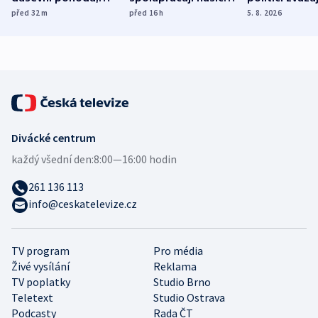
ukázala
různých zemí
dohodu o
před 32
m
před 16
h
5. 8. 2026
mezinárodní studie
demografii
Divácké centrum
každý všední den:
8:00—16:00 hodin
261 136 113
info@ceskatelevize.cz
TV program
Pro média
Živé vysílání
Reklama
TV poplatky
Studio Brno
Teletext
Studio Ostrava
Podcasty
Rada ČT