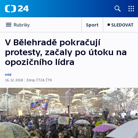
Sport
SLEDOVAT
Rubriky
V Bělehradě pokračují
protesty, začaly po útoku na
opozičního lídra
mld
16. 12. 2018
|
Zdroj:
ČT24
,
ČTK