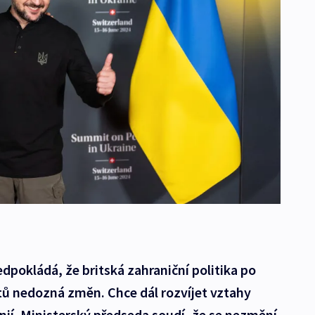
dpokládá, že britská zahraniční politika po
tů nedozná změn. Chce dál rozvíjet vztahy
ií. Ministerský předseda soudí, že se nezmění