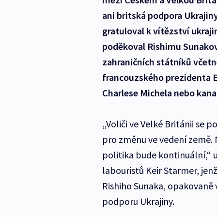
ani britská podpora Ukrajiny
gratuloval k vítězství ukra
poděkoval Rishimu Sunakovi 
zahraničních státníků včet
francouzského prezidenta 
Charlese Michela nebo kana
„Voliči ve Velké Británii se 
pro změnu ve vedení země. 
politika bude kontinuální,“ u
labouristů Keir Starmer, jen
Rishiho Sunaka, opakovaně vy
podporu Ukrajiny.