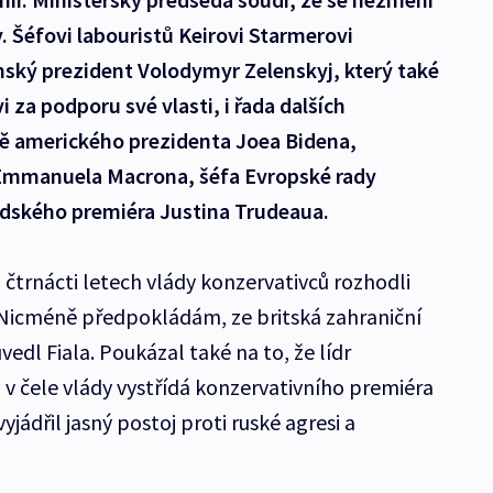
. Šéfovi labouristů Keirovi Starmerovi
jinský prezident Volodymyr Zelenskyj, který také
za podporu své vlasti, i řada dalších
ně amerického prezidenta Joea Bidena,
Emmanuela Macrona, šéfa Evropské rady
dského premiéra Justina Trudeaua.
po čtrnácti letech vlády konzervativců rozhodli
Nicméně předpokládám, ze britská zahraniční
vedl Fiala. Poukázal také na to, že lídr
ž v čele vlády vystřídá konzervativního premiéra
jádřil jasný postoj proti ruské agresi a