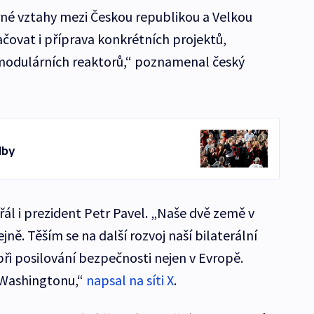
né vztahy mezi Českou republikou a Velkou
ačovat i příprava konkrétních projektů,
 modulárních reaktorů,“ poznamenal český
lby
ál i prezident Petr Pavel. „Naše dvě země v
ně. Těším se na další rozvoj naší bilaterální
ři posilování bezpečnosti nejen v Evropě.
e Washingtonu,“
napsal na síti X
.