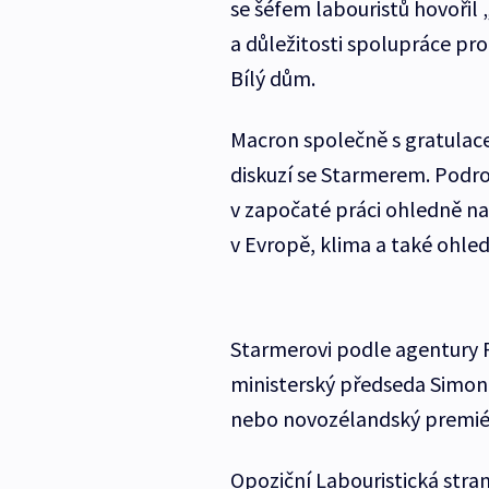
se šéfem labouristů hovoři
a důležitosti spolupráce pro
Bílý dům.
Macron společně s gratulacem
diskuzí se Starmerem. Podro
v započaté práci ohledně na
v Evropě, klima a také ohled
Starmerovi podle agentury R
ministerský předseda Simon 
nebo novozélandský premiér
Opoziční Labouristická stran