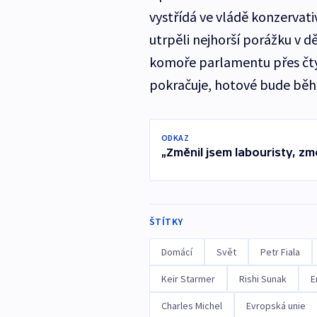
vystřídá ve vládě konzervativ
utrpěli nejhorší porážku v d
komoře parlamentu přes čtyři
pokračuje, hotové bude bě
ODKAZ
„Změnil jsem labouristy, zm
ŠTÍTKY
Domácí
Svět
Petr Fiala
Keir Starmer
Rishi Sunak
E
Charles Michel
Evropská unie