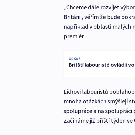
„Chceme dále rozvíjet výbor
Británii, věřím že bude pokr
například v oblasti malých
premiér.
ODKAZ
Britští labouristé ovládli vo
Lídrovi labouristů poblahopř
mnoha otázkách smýšlejí stej
spolupráce a na spolupráci p
Začínáme již příští týden v