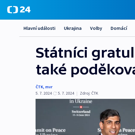
Hlavní události
Ukrajina
Volby
Domácí
Státníci gratu
také poděkov
ČTK
,
mvr
5. 7. 2024
5. 7. 2024
|
Zdroj:
ČTK