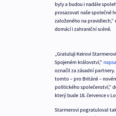
byly a budou i nadále spoleh
prosazovat naše společné h
založeného na pravidlech,“ 
domácí i zahraniční scéně.
„Gratuluji Keirovi Starmerov
Spojeném království,“
napsal
označil za zásadní partnery.
tomto – pro Británii – nové
politického společenství,“ 
který bude 18. července v L
Starmerovi pogratuloval tak