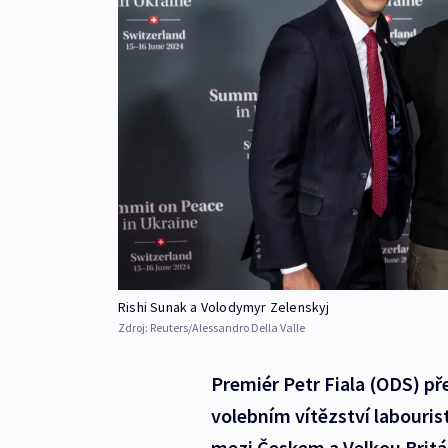
Rishi Sunak a Volodymyr Zelenskyj
Zdroj:
Reuters/Alessandro Della Valle
Premiér Petr Fiala (ODS) pře
volebním vítězství labouris
mezi Českem a Velkou Britán