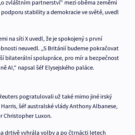
l „o zvláštním partnerství“ mezi oběma zeměmi
 podporu stability a demokracie ve světě, uvedl
i na síti X uvedl, že je spokojený s první
bnosti neuvedl. „S Británií budeme pokračovat
ší bilaterální spolupráce, pro mír a bezpečnost
ně AI,“ napsal šéf Elysejského paláce.
euters pogratulovali už také mimo jiné irský
Harris, šéf australské vlády Anthony Albanese,
 Christopher Luxon.
a drtivě vyhrála volby a po čtrnácti letech