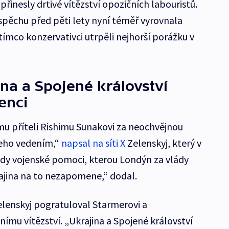
přinesly drtivé vítězství opozičních labouristů.
spěchu před pěti lety nyní téměř vyrovnala
atímco konzervativci utrpěli nejhorší porážku v
ina a Spojené království
enci
 příteli Rishimu Sunakovi za neochvějnou
jeho vedením,“
napsal na síti X
Zelenskyj, který v
dy vojenské pomoci, kterou Londýn za vlády
ajina na to nezapomene,“ dodal.
lenskyj pogratuloval Starmerovi a
nímu vítězství. „Ukrajina a Spojené království