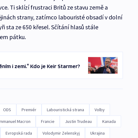
ce. Ti sklízí frustraci Britů ze stavu země a
ějinách strany, zatímco labouristé obsadí v dolní
 sta ze 650 křesel. Sčítání hlasů stále
hem pátku.
ěním i zemi.“ Kdo je Keir Starmer?
ODS
Premiér
Labouristická strana
Volby
mmanuel Macron
Francie
Justin Trudeau
Kanada
Evropská rada
Volodymir Zelenskyj
Ukrajina