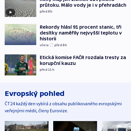
průtoku. Málo vody je i v přehradách
před 8
h
Rekordy hlásí 91 procent stanic, tři
desítky naměřily nejvyšší teplotu v
historii
včera
před 8
h
Etická komise FAČR rozdala tresty za
korupční kauzu
před 11
h
Evropský pohled
ČT24 každý den vybírá z obsahu publikovaného evropskými
veřejnými médii, členy Eurovize.