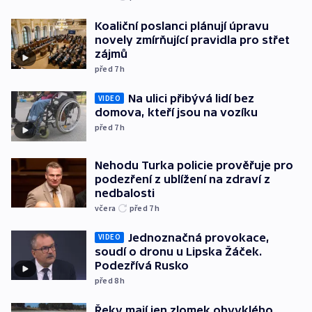
Koaliční poslanci plánují úpravu
novely zmírňující pravidla pro střet
zájmů
před 7
h
Na ulici přibývá lidí bez
VIDEO
domova, kteří jsou na vozíku
před 7
h
Nehodu Turka policie prověřuje pro
podezření z ublížení na zdraví z
nedbalosti
včera
před 7
h
Jednoznačná provokace,
VIDEO
soudí o dronu u Lipska Žáček.
Podezřívá Rusko
před 8
h
Řeky mají jen zlomek obvyklého