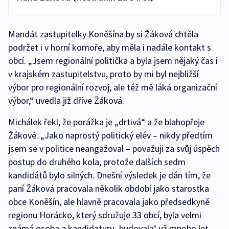
Mandát zastupitelky Koněšína by si Žáková chtěla
podržet i v horní komoře, aby měla i nadále kontakt s
obcí. „Jsem regionální politička a byla jsem nějaký čas i
v krajském zastupitelstvu, proto by mi byl nejbližší
výbor pro regionální rozvoj, ale též mě láká organizační
výbor,“ uvedla již dříve Žáková.
Michálek řekl, že porážka je „drtivá“ a že blahopřeje
Žákové. „Jako naprostý politický elév – nikdy předtím
jsem se v politice neangažoval – považuji za svůj úspěch
postup do druhého kola, protože dalších sedm
kandidátů bylo silných. Dnešní výsledek je dán tím, že
paní Žáková pracovala několik období jako starostka
obce Koněšín, ale hlavně pracovala jako předsedkyně
regionu Horácko, který sdružuje 33 obcí, byla velmi
známá osoba a kandidaturu ‚budovala‘ už mnoho let.