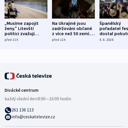
„Musíme zapojit
Na Ukrajině jsou
Španělský
ženy.“ Litevští
zadržováni občané
pořadatel fes
politici zvažují
z více než 50 zemí.
dostal pokut
dohodu o
Bojovali na straně
nekalé prakti
před 11
h
před 12
h
4. 8. 2026
demografii
Ruska
Divácké centrum
každý všední den:
8:00—16:00 hodin
261 136 113
info@ceskatelevize.cz