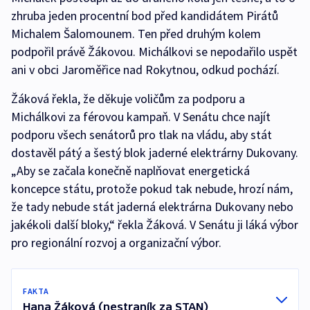
zhruba jeden procentní bod před kandidátem Pirátů
Michalem Šalomounem. Ten před druhým kolem
podpořil právě Žákovou. Michálkovi se nepodařilo uspět
ani v obci Jaroměřice nad Rokytnou, odkud pochází.
Žáková řekla, že děkuje voličům za podporu a
Michálkovi za férovou kampaň. V Senátu chce najít
podporu všech senátorů pro tlak na vládu, aby stát
dostavěl pátý a šestý blok jaderné elektrárny Dukovany.
„Aby se začala konečně naplňovat energetická
koncepce státu, protože pokud tak nebude, hrozí nám,
že tady nebude stát jaderná elektrárna Dukovany nebo
jakékoli další bloky,“ řekla Žáková. V Senátu ji láká výbor
pro regionální rozvoj a organizační výbor.
FAKTA
Hana Žáková (nestraník za STAN)