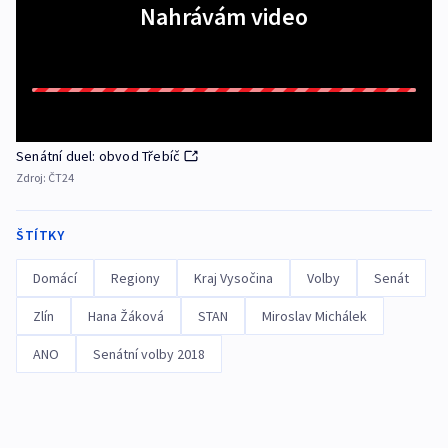
Nahrávám video
Senátní duel: obvod Třebíč
Zdroj:
ČT24
ŠTÍTKY
Domácí
Regiony
Kraj Vysočina
Volby
Senát
Zlín
Hana Žáková
STAN
Miroslav Michálek
ANO
Senátní volby 2018