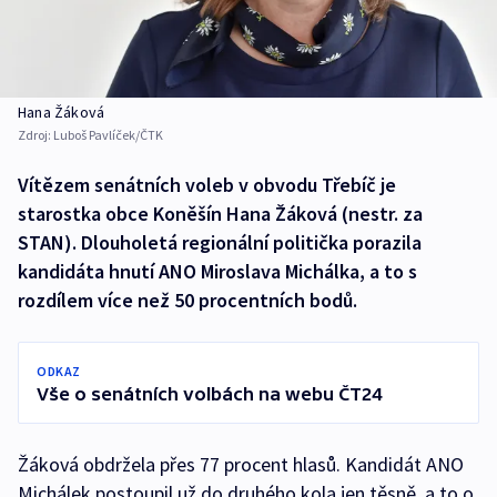
Hana Žáková
Zdroj:
Luboš Pavlíček/ČTK
Vítězem senátních voleb v obvodu Třebíč je
starostka obce Koněšín Hana Žáková (nestr. za
STAN). Dlouholetá regionální politička porazila
kandidáta hnutí ANO Miroslava Michálka, a to s
rozdílem více než 50 procentních bodů.
ODKAZ
Vše o senátních volbách na webu ČT24
Žáková obdržela přes 77 procent hlasů. Kandidát ANO
Michálek postoupil už do druhého kola jen těsně, a to o