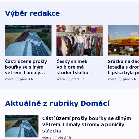
Výběr redakce
Částí území prošly
Český snímek
Srážka nákla
bouřky se silným
Volklore má
letadla s dr
větrem. Lámaly
studentského
Lipska byla p
stromy a poničily
Oscara, zabojuje o
německého mi
včera
před 4
h
včera
před 5
h
včera
před 5
h
střechu
cenu za krátký film
hybridní útok
Aktuálně z rubriky
Domácí
Částí území prošly bouřky se silným
větrem. Lámaly stromy a poničily
střechu
včera
před 4
h