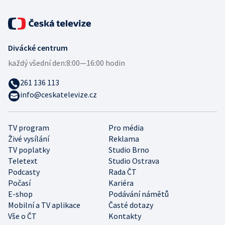
Divácké centrum
každý všední den:
8:00—16:00 hodin
261 136 113
info@ceskatelevize.cz
TV program
Pro média
Živé vysílání
Reklama
TV poplatky
Studio Brno
Teletext
Studio Ostrava
Podcasty
Rada ČT
Počasí
Kariéra
E-shop
Podávání námětů
Mobilní a TV aplikace
Časté dotazy
Vše o ČT
Kontakty