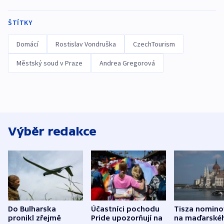
ŠTÍTKY
Domácí
Rostislav Vondruška
CzechTourism
Městský soud v Praze
Andrea Gregorová
Výběr redakce
Do Bulharska
Účastníci pochodu
Tisza nomino
pronikl zřejmě
Pride upozorňují na
na maďarské