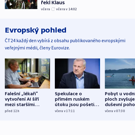
řekl Klaus
včera
včera v 14:02
Evropský pohled
ČT24 každý den vybírá z obsahu publikovaného evropskými
veřejnými médii, členy Eurovize.
Falešní „lékaři“
Spekulace o
Pobyt u vodn
vytvoření AI šíří
přímém ruském
ploch zvyšuje
mezi staršími
útoku jsou pošetilé,
duševní poho
Poláky nebezpečné
míní estonský
ukázala
před 12
h
včera v 17:11
včera v 07:30
zdravotní rady
bezpečnostní
mezinárodní 
expert