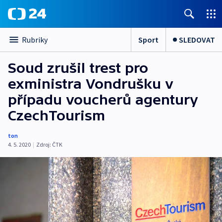
Sport
SLEDOVAT
Rubriky
Soud zrušil trest pro
exministra Vondrušku v
případu voucherů agentury
CzechTourism
ton
4. 5. 2020
|
Zdroj:
ČTK