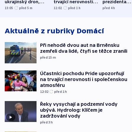
ukrajinský dron,
trvající nerovnosti i
prezidenta
explodoval kilometr
společenskou
bývalého šéf
13:05
před 5
m
12:02
před 1
h
před 4
h
od plynovodu
atmosféru
nejvyššího s
Aktuálně z rubriky
Domácí
Při nehodě dvou aut na Brněnsku
zemřeli dva lidé, čtyři se těžce zranili
před 15
m
Účastníci pochodu Pride upozorňují
na trvající nerovnosti i společenskou
atmosféru
12:02
před 1
h
Řeky vysychají a podzemní vody
ubývá. Hydrolog: Klíčem je
zadržování vody
před 3
h