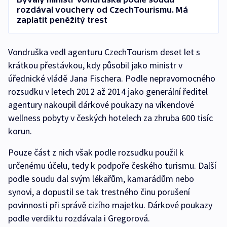
rozdával vouchery od CzechTourismu. Má
zaplatit peněžitý trest
Vondruška vedl agenturu CzechTourism deset let s
krátkou přestávkou, kdy působil jako ministr v
úřednické vládě Jana Fischera. Podle nepravomocného
rozsudku v letech 2012 až 2014 jako generální ředitel
agentury nakoupil dárkové poukazy na víkendové
wellness pobyty v českých hotelech za zhruba 600 tisíc
korun.
Pouze část z nich však podle rozsudku použil k
určenému účelu, tedy k podpoře českého turismu. Další
podle soudu dal svým lékařům, kamarádům nebo
synovi, a dopustil se tak trestného činu porušení
povinnosti při správě cizího majetku. Dárkové poukazy
podle verdiktu rozdávala i Gregorová.