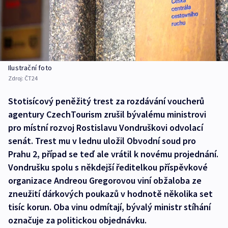
Ilustrační foto
Zdroj:
ČT24
Stotisícový peněžitý trest za rozdávání voucherů
agentury CzechTourism zrušil bývalému ministrovi
pro místní rozvoj Rostislavu Vondruškovi odvolací
senát. Trest mu v lednu uložil Obvodní soud pro
Prahu 2, případ se teď ale vrátil k novému projednání.
Vondrušku spolu s někdejší ředitelkou příspěvkové
organizace Andreou Gregorovou viní obžaloba ze
zneužití dárkových poukazů v hodnotě několika set
tisíc korun. Oba vinu odmítají, bývalý ministr stíhání
označuje za politickou objednávku.