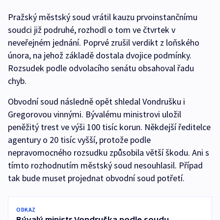
Pražský městský soud vrátil kauzu prvoinstančnímu
soudci již podruhé, rozhodl o tom ve čtvrtek v
neveřejném jednání. Poprvé zrušil verdikt z loňského
února, na jehož základě dostala dvojice podmínky.
Rozsudek podle odvolacího senátu obsahoval řadu
chyb.
Obvodní soud následně opět shledal Vondrušku i
Gregorovou vinnými. Bývalému ministrovi uložil
peněžitý trest ve výši 100 tisíc korun. Někdejší ředitelce
agentury o 20 tisíc vyšší, protože podle
nepravomocného rozsudku způsobila větší škodu. Ani s
tímto rozhodnutím městský soud nesouhlasil. Případ
tak bude muset projednat obvodní soud potřetí.
ODKAZ
Bývalý ministr Vondruška podle soudu