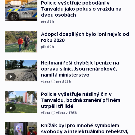
Policie vyšetřuje pobodání v
Tanvaldu jako pokus o vraždu na
dvou osobách
před 8
h
Adopcí dospělých bylo loni nejvíc od
roku 2020
před 9
h
Hejtmani řeší chybějící peníze na
opravu silnic. Jsou nenárokové,
namítá ministerstvo
včera
před 22
h
Policie vyšetřuje násilný čin v
Tanvaldu, bodná zranění při něm
utrpěli tři lidé
včera
včera v 17:58
Knížák byl pro mnohé symbolem
svobody a intelektuálního rebelství,