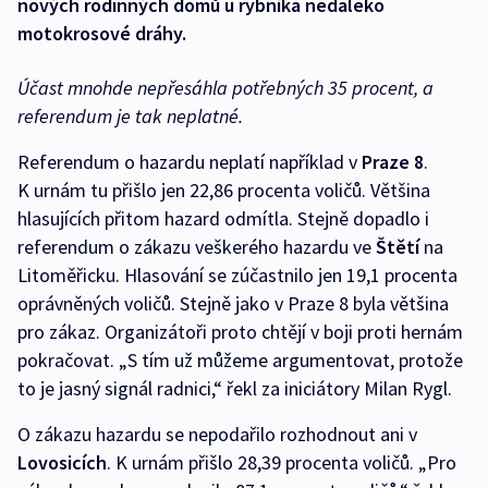
nových rodinných domů u rybníka nedaleko
motokrosové dráhy.
Účast mnohde nepřesáhla potřebných 35 procent, a
referendum je tak neplatné.
Referendum o hazardu neplatí například v
Praze 8
.
K urnám tu přišlo jen 22,86 procenta voličů. Většina
hlasujících přitom hazard odmítla. Stejně dopadlo i
referendum o zákazu veškerého hazardu ve
Štětí
na
Litoměřicku. Hlasování se zúčastnilo jen 19,1 procenta
oprávněných voličů. Stejně jako v Praze 8 byla většina
pro zákaz. Organizátoři proto chtějí v boji proti hernám
pokračovat. „S tím už můžeme argumentovat, protože
to je jasný signál radnici,“ řekl za iniciátory Milan Rygl.
O zákazu hazardu se nepodařilo rozhodnout ani v
Lovosicích
. K urnám přišlo 28,39 procenta voličů. „Pro