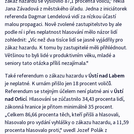
zákaz hazardu se vyslovilo 87,1 procenta voličů,“ řekla
Jana Závadová z městského úřadu. Jedna z iniciátorek
referenda Dagmar Lendelová vidí za nízkou účastí
malou propagaci. Nově zvolené zastupitelstvo by ale
podle ní i přes neplatnost hlasování mělo názor lidí
zohlednit: „Víc než dva tisíce lidí se jasně vyjádřily pro
zákaz hazardu. K tomu by zastupitelé měli přihlédnout.
Většinou to byli lidé v produktivním věku, mladé a
seniory tato otázka příliš nezajímala.“
Také referendum o zákazu hazardu v
Ústí nad Labem
je neplatné. K urnám přišlo jen 18 procent voličů.
Referendum se stejným účelem není platné ani v
Ústí
nad Orlicí
. Hlasování se zúčastnilo 34,43 procenta lidí,
zákonná hranice je přitom minimálně 35 procent.
„Celkem 86,66 procenta těch, kteří přišli a hlasovali,
hlasovalo pro vydání vyhlášky o zákazu hazardu, a 11,59
procenta hlasovalo proti,“ uvedl Jozef Polák z