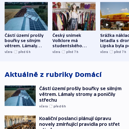
Částí území prošly
Český snímek
Srážka nákla
bouřky se silným
Volklore má
letadla s dr
větrem. Lámaly
studentského
Lipska byla p
stromy a poničily
Oscara, zabojuje o
německého mi
včera
před 6
h
včera
před 7
h
včera
před 7
h
střechu
cenu za krátký film
hybridní útok
Aktuálně z rubriky
Domácí
Částí území prošly bouřky se silným
větrem. Lámaly stromy a poničily
střechu
včera
před 6
h
Koaliční poslanci plánují úpravu
novely zmírňující pravidla pro střet