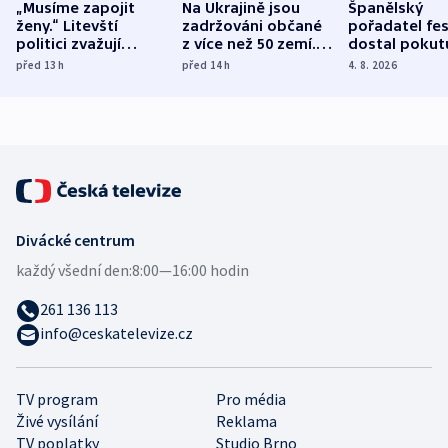
„Musíme zapojit
Na Ukrajině jsou
Španělský
ženy.“ Litevští
zadržováni občané
pořadatel fes
politici zvažují
z více než 50 zemí.
dostal pokut
dohodu o
Bojovali na straně
nekalé prakti
před 13
h
před 14
h
4. 8. 2026
demografii
Ruska
Divácké centrum
každý všední den:
8:00—16:00 hodin
261 136 113
info@ceskatelevize.cz
TV program
Pro média
Živé vysílání
Reklama
TV poplatky
Studio Brno