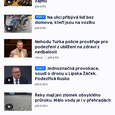
zájmů
před 9
h
Na ulici přibývá lidí bez
VIDEO
domova, kteří jsou na vozíku
před 9
h
Nehodu Turka policie prověřuje pro
podezření z ublížení na zdraví z
nedbalosti
včera
před 9
h
Jednoznačná provokace,
VIDEO
soudí o dronu u Lipska Žáček.
Podezřívá Rusko
před 10
h
Řeky mají jen zlomek obvyklého
průtoku. Málo vody je i v přehradách
před 10
h