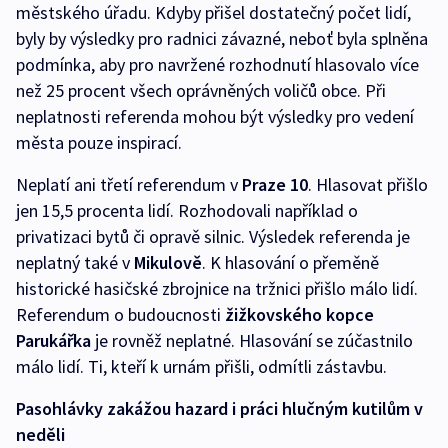
městského úřadu. Kdyby přišel dostatečný počet lidí,
byly by výsledky pro radnici závazné, neboť byla splněna
podmínka, aby pro navržené rozhodnutí hlasovalo více
než 25 procent všech oprávněných voličů obce. Při
neplatnosti referenda mohou být výsledky pro vedení
města pouze inspirací.
Neplatí ani třetí referendum v
Praze 10
. Hlasovat přišlo
jen 15,5 procenta lidí. Rozhodovali například o
privatizaci bytů či opravě silnic. Výsledek referenda je
neplatný také v
Mikulově
. K hlasování o přeměně
historické hasičské zbrojnice na tržnici přišlo málo lidí.
Referendum o budoucnosti
žižkovského kopce
Parukářka
je rovněž neplatné. Hlasování se zúčastnilo
málo lidí. Ti, kteří k urnám přišli, odmítli zástavbu.
Pasohlávky zakážou hazard i práci hlučným kutilům v
neděli