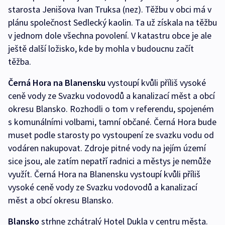
starosta Jenišova Ivan Truksa (nez). Těžbu v obci má v
plánu společnost Sedlecký kaolin. Ta už získala na těžbu
v jednom dole všechna povolení. V katastru obce je ale
ještě další ložisko, kde by mohla v budoucnu začít
těžba.
Černá Hora na Blanensku
vystoupí kvůli příliš vysoké
ceně vody ze Svazku vodovodů a kanalizací měst a obcí
okresu Blansko. Rozhodli o tom v referendu, spojeném
s komunálními volbami, tamní občané. Černá Hora bude
muset podle starosty po vystoupení ze svazku vodu od
vodáren nakupovat. Zdroje pitné vody na jejím území
sice jsou, ale zatím nepatří radnici a městys je nemůže
využít. Černá Hora na Blanensku vystoupí kvůli příliš
vysoké ceně vody ze Svazku vodovodů a kanalizací
měst a obcí okresu Blansko.
Blansko
strhne zchátralý Hotel Dukla v centru města.