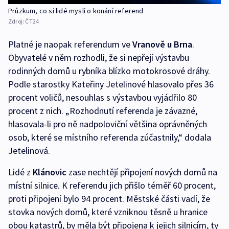
Průzkum, co si lidé myslí o konání referend
Zdroj:
ČT24
Platné je naopak referendum ve
Vranově u Brna
.
Obyvatelé v něm rozhodli, že si nepřejí výstavbu
rodinných domů u rybníka blízko motokrosové dráhy.
Podle starostky Kateřiny Jetelinové hlasovalo přes 36
procent voličů, nesouhlas s výstavbou vyjádřilo 80
procent z nich. „Rozhodnutí referenda je závazné,
hlasovala-li pro ně nadpoloviční většina oprávněných
osob, které se místního referenda zúčastnily,“ dodala
Jetelinová.
Lidé z
Klánovic
zase nechtějí připojení nových domů na
místní silnice. K referendu jich přišlo téměř 60 procent,
proti připojení bylo 94 procent. Městské části vadí, že
stovka nových domů, které vzniknou těsně u hranice
obou katastrů, by měla být připojena k jejich silnicím, ty