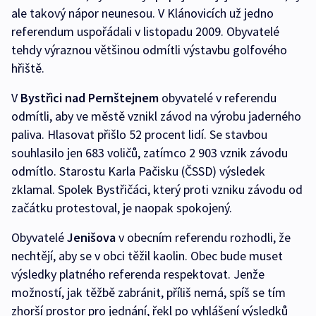
ale takový nápor neunesou. V Klánovicích už jedno
referendum uspořádali v listopadu 2009. Obyvatelé
tehdy výraznou většinou odmítli výstavbu golfového
hřiště.
V
Bystřici nad Pernštejnem
obyvatelé v referendu
odmítli, aby ve městě vznikl závod na výrobu jaderného
paliva. Hlasovat přišlo 52 procent lidí. Se stavbou
souhlasilo jen 683 voličů, zatímco 2 903 vznik závodu
odmítlo. Starostu Karla Pačisku (ČSSD) výsledek
zklamal. Spolek Bystřičáci, který proti vzniku závodu od
začátku protestoval, je naopak spokojený.
Obyvatelé
Jenišova
v obecním referendu rozhodli, že
nechtějí, aby se v obci těžil kaolin. Obec bude muset
výsledky platného referenda respektovat. Jenže
možností, jak těžbě zabránit, příliš nemá, spíš se tím
zhorší prostor pro jednání, řekl po vyhlášení výsledků