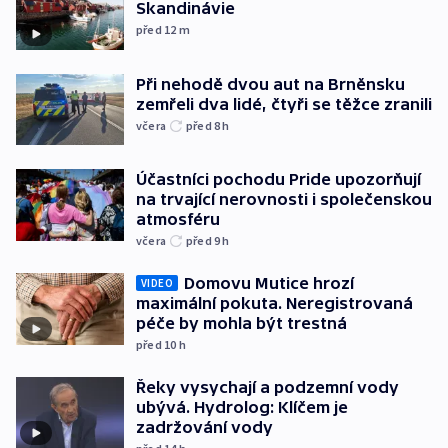
Skandinávie
před 12
m
Při nehodě dvou aut na Brněnsku
zemřeli dva lidé, čtyři se těžce zranili
včera
před 8
h
Účastníci pochodu Pride upozorňují
na trvající nerovnosti i společenskou
atmosféru
včera
před 9
h
Domovu Mutice hrozí
VIDEO
maximální pokuta. Neregistrovaná
péče by mohla být trestná
před 10
h
Řeky vysychají a podzemní vody
ubývá. Hydrolog: Klíčem je
zadržování vody