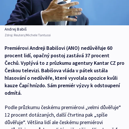
Andrej Babiš
Zdroj:
Reuters/Michele Tantussi
Premiérovi Andreji Babišovi (ANO) nedůvěřuje 60
procent lidí, opačný postoj zastává 37 procent
Čechů. Vyplývá to z průzkumu agentury Kantar CZ pro
Českou televizi. Babišova vláda v pátek ustála
hlasování o nedůvěře, které vyvolala opozice kvůli
kauze Čapí hnízdo. Sám premiér výzvy k odstoupení
odmítá.
Podle průzkumu českému premiérovi „velmi důvěřuje“
12 procent dotázaných, další čtvrtina pak „spíše
důvěřuje“. Většina lidí ale českému premiérovi