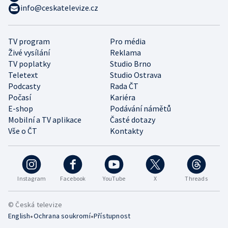
info@ceskatelevize.cz
TV program
Pro média
Živé vysílání
Reklama
TV poplatky
Studio Brno
Teletext
Studio Ostrava
Podcasty
Rada ČT
Počasí
Kariéra
E-shop
Podávání námětů
Mobilní a TV aplikace
Časté dotazy
Vše o ČT
Kontakty
Instagram
Facebook
YouTube
X
Threads
© Česká televize
•
•
English
Ochrana soukromí
Přístupnost