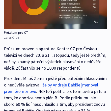
Průzkum pro ČT
Zdroj:
ČT24
Průzkum provedla agentura Kantar CZ pro Českou
televizi ve dnech 20. a 21. listopadu, tedy ještě předtím,
než byl známý páteční výsledek hlasování o nedůvěře
vládě. Zúčastnilo se ho 1000 respondentů.
Prezident Miloš Zeman ještě před pátečním hlasováním
o nedůvěře avizoval,
že by Andreje Babiše jmenoval
premiérem znovu
. Někteří politici proto mluvili o patu a
tom, že opozice nemá plán B. Podle průzkumu ale
skoro 60 % lidí nesouhlasilo s tím, aby prezident znovu
jmenoval Babiše. Opačný názor zastávalo 38 %