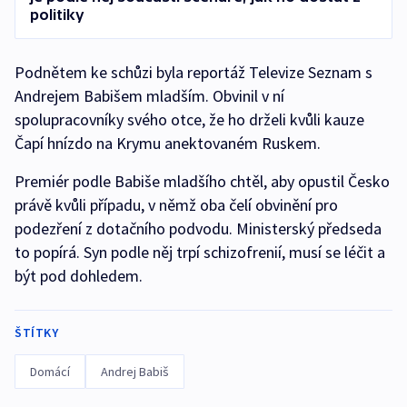
politiky
Podnětem ke schůzi byla reportáž Televize Seznam s
Andrejem Babišem mladším. Obvinil v ní
spolupracovníky svého otce, že ho drželi kvůli kauze
Čapí hnízdo na Krymu anektovaném Ruskem.
Premiér podle Babiše mladšího chtěl, aby opustil Česko
právě kvůli případu, v němž oba čelí obvinění pro
podezření z dotačního podvodu. Ministerský předseda
to popírá. Syn podle něj trpí schizofrenií, musí se léčit a
být pod dohledem.
ŠTÍTKY
Domácí
Andrej Babiš