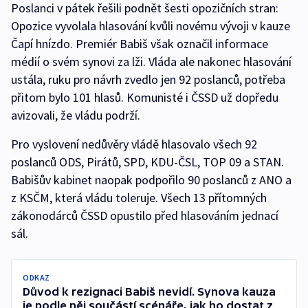
Poslanci v pátek řešili podnět šesti opozičních stran:
Opozice vyvolala hlasování kvůli novému vývoji v kauze
Čapí hnízdo. Premiér Babiš však označil informace
médií o svém synovi za lži. Vláda ale nakonec hlasování
ustála, ruku pro návrh zvedlo jen 92 poslanců, potřeba
přitom bylo 101 hlasů. Komunisté i ČSSD už dopředu
avizovali, že vládu podrží.
Pro vyslovení nedůvěry vládě hlasovalo všech 92
poslanců ODS, Pirátů, SPD, KDU-ČSL, TOP 09 a STAN.
Babišův kabinet naopak podpořilo 90 poslanců z ANO a
z KSČM, která vládu toleruje. Všech 13 přítomných
zákonodárců ČSSD opustilo před hlasováním jednací
sál.
ODKAZ
Důvod k rezignaci Babiš nevidí. Synova kauza
je podle něj součástí scénáře, jak ho dostat z