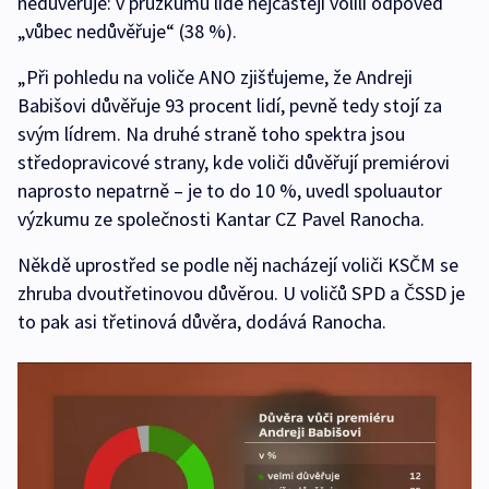
nedůvěřuje: v průzkumu lidé nejčastěji volili odpověď
„vůbec nedůvěřuje“ (38 %).
„Při pohledu na voliče ANO zjišťujeme, že Andreji
Babišovi důvěřuje 93 procent lidí, pevně tedy stojí za
svým lídrem. Na druhé straně toho spektra jsou
středopravicové strany, kde voliči důvěřují premiérovi
naprosto nepatrně – je to do 10 %, uvedl spoluautor
výzkumu ze společnosti Kantar CZ Pavel Ranocha.
Někdě uprostřed se podle něj nacházejí voliči KSČM se
zhruba dvoutřetinovou důvěrou. U voličů SPD a ČSSD je
to pak asi třetinová důvěra, dodává Ranocha.