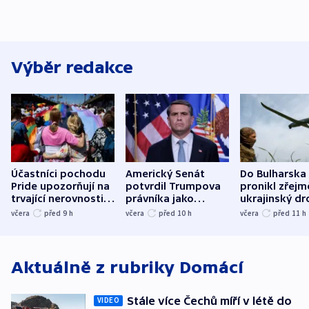
Výběr redakce
Účastníci pochodu
Americký Senát
Do Bulharska
Pride upozorňují na
potvrdil Trumpova
pronikl zřejm
trvající nerovnosti i
právníka jako
ukrajinský dr
společenskou
ministra
explodoval k
včera
před 9
h
včera
před 10
h
včera
před 11
h
atmosféru
spravedlnosti
od plynovod
Aktuálně z rubriky
Domácí
Stále více Čechů míří v létě do
VIDEO