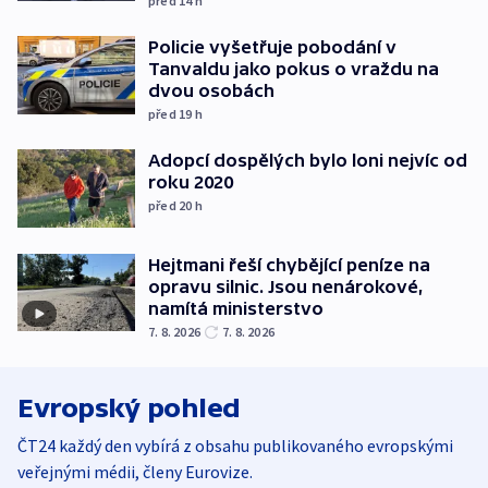
před 14
h
Policie vyšetřuje pobodání v
Tanvaldu jako pokus o vraždu na
dvou osobách
před 19
h
Adopcí dospělých bylo loni nejvíc od
roku 2020
před 20
h
Hejtmani řeší chybějící peníze na
opravu silnic. Jsou nenárokové,
namítá ministerstvo
7. 8. 2026
7. 8. 2026
Evropský pohled
ČT24 každý den vybírá z obsahu publikovaného evropskými
veřejnými médii, členy Eurovize.