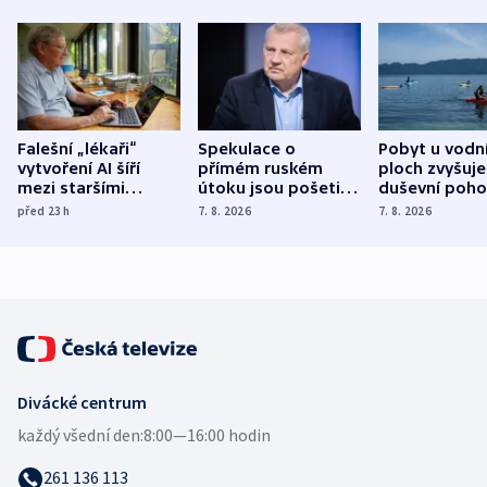
Falešní „lékaři“
Spekulace o
Pobyt u vodn
vytvoření AI šíří
přímém ruském
ploch zvyšuje
mezi staršími
útoku jsou pošetilé,
duševní poho
Poláky nebezpečné
míní estonský
ukázala
před 23
h
7. 8. 2026
7. 8. 2026
zdravotní rady
bezpečnostní
mezinárodní 
expert
Divácké centrum
každý všední den:
8:00—16:00 hodin
261 136 113