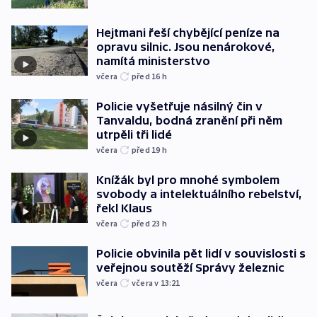
Hejtmani řeší chybějící peníze na
opravu silnic. Jsou nenárokové,
namítá ministerstvo
včera
před 16
h
Policie vyšetřuje násilný čin v
Tanvaldu, bodná zranění při něm
utrpěli tři lidé
včera
před 19
h
Knížák byl pro mnohé symbolem
svobody a intelektuálního rebelství,
řekl Klaus
včera
před 23
h
Policie obvinila pět lidí v souvislosti s
veřejnou soutěží Správy železnic
včera
včera v 13:21