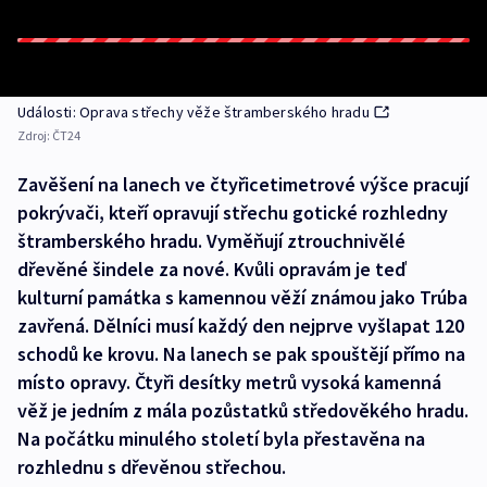
Události: Oprava střechy věže štramberského hradu
Zdroj:
ČT24
Zavěšení na lanech ve čtyřicetimetrové výšce pracují
pokrývači, kteří opravují střechu gotické rozhledny
štramberského hradu. Vyměňují ztrouchnivělé
dřevěné šindele za nové. Kvůli opravám je teď
kulturní památka s kamennou věží známou jako Trúba
zavřená. Dělníci musí každý den nejprve vyšlapat 120
schodů ke krovu. Na lanech se pak spouštějí přímo na
místo opravy. Čtyři desítky metrů vysoká kamenná
věž je jedním z mála pozůstatků středověkého hradu.
Na počátku minulého století byla přestavěna na
rozhlednu s dřevěnou střechou.