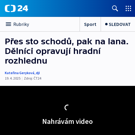
Sport
SLEDOVAT
Rubriky
Přes sto schodů, pak na lana.
Dělníci opravují hradní
rozhlednu
Kateřina Geryková
,
djl
19. 4. 2025
|
Zdroj:
ČT24
Nahrávám video