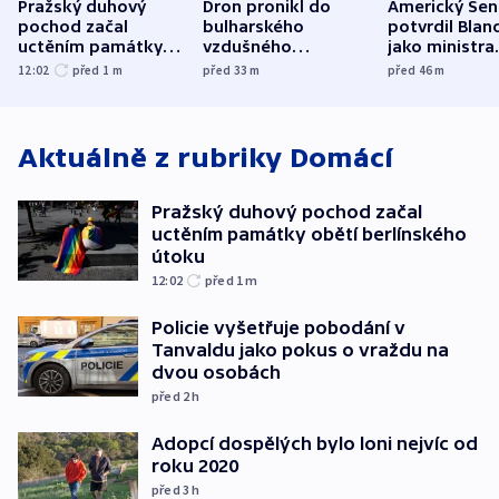
Pražský duhový
Dron pronikl do
Americký Sen
pochod začal
bulharského
potvrdil Blan
uctěním památky
vzdušného
jako ministra
obětí berlínského
prostoru,
spravedlnost
12:02
před 1
m
před 33
m
před 46
m
útoku
explodoval kilometr
od plynovodu
Aktuálně z rubriky
Domácí
Pražský duhový pochod začal
uctěním památky obětí berlínského
útoku
12:02
před 1
m
Policie vyšetřuje pobodání v
Tanvaldu jako pokus o vraždu na
dvou osobách
před 2
h
Adopcí dospělých bylo loni nejvíc od
roku 2020
před 3
h