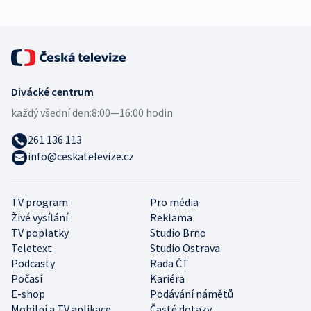
Divácké centrum
každý všední den:
8:00—16:00 hodin
261 136 113
info@ceskatelevize.cz
TV program
Pro média
Živé vysílání
Reklama
TV poplatky
Studio Brno
Teletext
Studio Ostrava
Podcasty
Rada ČT
Počasí
Kariéra
E-shop
Podávání námětů
Mobilní a TV aplikace
Časté dotazy