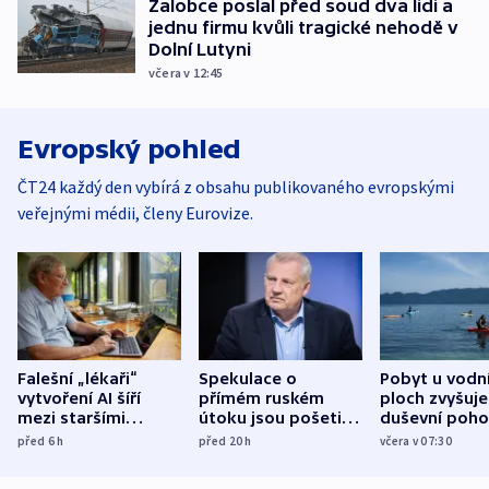
Žalobce poslal před soud dva lidi a
jednu firmu kvůli tragické nehodě v
Dolní Lutyni
včera v 12:45
Evropský pohled
ČT24 každý den vybírá z obsahu publikovaného evropskými
veřejnými médii, členy Eurovize.
Falešní „lékaři“
Spekulace o
Pobyt u vodn
vytvoření AI šíří
přímém ruském
ploch zvyšuje
mezi staršími
útoku jsou pošetilé,
duševní poho
Poláky nebezpečné
míní estonský
ukázala
před 6
h
před 20
h
včera v 07:30
zdravotní rady
bezpečnostní
mezinárodní 
expert