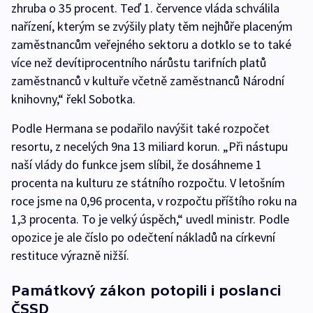
zhruba o 35 procent. Teď 1. července vláda schválila
nařízení, kterým se zvýšily platy těm nejhůře placeným
zaměstnancům veřejného sektoru a dotklo se to také
více než devítiprocentního nárůstu tarifních platů
zaměstnanců v kultuře včetně zaměstnanců Národní
knihovny,“ řekl Sobotka.
Podle Hermana se podařilo navýšit také rozpočet
resortu, z necelých 9na 13 miliard korun. „Při nástupu
naší vlády do funkce jsem slíbil, že dosáhneme 1
procenta na kulturu ze státního rozpočtu. V letošním
roce jsme na 0,96 procenta, v rozpočtu příštího roku na
1,3 procenta. To je velký úspěch,“ uvedl ministr. Podle
opozice je ale číslo po odečtení nákladů na církevní
restituce výrazně nižší.
Památkový zákon potopili i poslanci
ČSSD