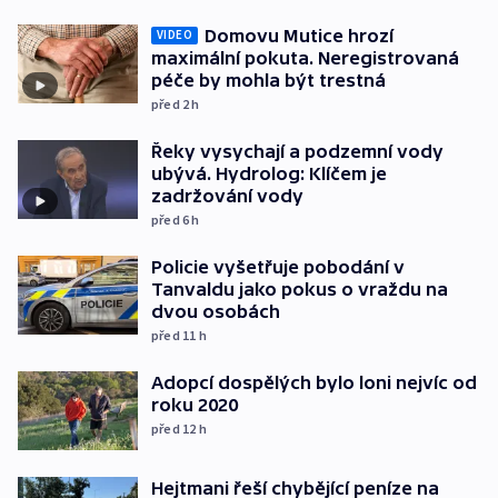
Domovu Mutice hrozí
VIDEO
maximální pokuta. Neregistrovaná
péče by mohla být trestná
před 2
h
Řeky vysychají a podzemní vody
ubývá. Hydrolog: Klíčem je
zadržování vody
před 6
h
Policie vyšetřuje pobodání v
Tanvaldu jako pokus o vraždu na
dvou osobách
před 11
h
Adopcí dospělých bylo loni nejvíc od
roku 2020
před 12
h
Hejtmani řeší chybějící peníze na