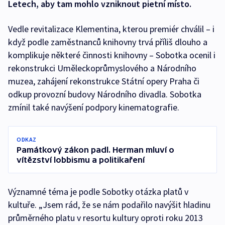
Letech, aby tam mohlo vzniknout pietní místo.
Vedle revitalizace Klementina, kterou premiér chválil – i
když podle zaměstnanců knihovny trvá příliš dlouho a
komplikuje některé činnosti knihovny – Sobotka ocenil i
rekonstrukci Uměleckoprůmyslového a Národního
muzea, zahájení rekonstrukce Státní opery Praha či
odkup provozní budovy Národního divadla. Sobotka
zmínil také navýšení podpory kinematografie.
ODKAZ
Památkový zákon padl. Herman mluví o
vítězství lobbismu a politikaření
Významné téma je podle Sobotky otázka platů v
kultuře. „Jsem rád, že se nám podařilo navýšit hladinu
průměrného platu v resortu kultury oproti roku 2013