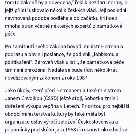
tomto zákoně byla odvedena,“ řekl k nezdaru normy, o
jejíž přijetí usilovalo několik českých vlád. Její poslední
navrhovaná podoba podléhala od začátku kritice z
mnoha stran včetně některých expertů z památkové
péče.
Po zamítnutí svého zákona hovořil ministr Herman o
podrazu a obvinil poslance, že podlehli „lobbismu a
politikaření“. Zároveň však ujistil, že památková péče
tím není ohrožena. Nadále se bude řídit několikrát
novelizovaným zákonem z roku 1987.
Jako úkoly, které před Hermanem a také ministrem
Janem Chvojkou (ČSSD) ještě stojí, Sobotka zmínil
dořešení výkupu vepřína v Letech. Prioritou pro nejbližší
období ministerstva kultury by také měla být
organizace oslav výročí založení Československa a
připomínky pražského jara 1968 či rekonstrukce budov