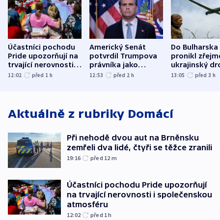
Účastníci pochodu
Americký Senát
Do Bulharska
Pride upozorňují na
potvrdil Trumpova
pronikl zřejm
trvající nerovnosti i
právníka jako
ukrajinský dr
společenskou
ministra
explodoval k
12:02
před 1
h
12:53
před 2
h
13:05
před 3
h
atmosféru
spravedlnosti
od plynovod
Aktuálně z rubriky
Domácí
Při nehodě dvou aut na Brněnsku
zemřeli dva lidé, čtyři se těžce zranili
19:16
před 12
m
Účastníci pochodu Pride upozorňují
na trvající nerovnosti i společenskou
atmosféru
12:02
před 1
h