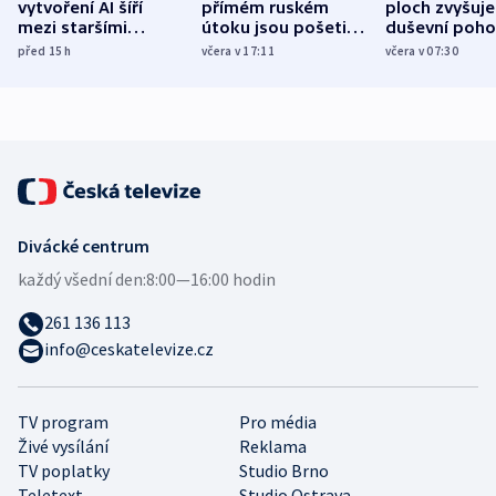
vytvoření AI šíří
přímém ruském
ploch zvyšuje
mezi staršími
útoku jsou pošetilé,
duševní poho
Poláky nebezpečné
míní estonský
ukázala
před 15
h
včera v 17:11
včera v 07:30
zdravotní rady
bezpečnostní
mezinárodní 
expert
Divácké centrum
každý všední den:
8:00—16:00 hodin
261 136 113
info@ceskatelevize.cz
TV program
Pro média
Živé vysílání
Reklama
TV poplatky
Studio Brno
Teletext
Studio Ostrava