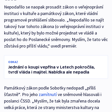
Nepodařilo se naopak prosadit zákon o veřejnoprávní
instituci v kultuře a památkový zákon, které vládní
programové prohlášení slibovalo. „Nepodařilo se najít
takový tvar tohoto zákona (o veřejnoprávní instituci v
kultuře), který by bylo možné projednat ve vládě a
poslat ho do Poslanecké sněmovny. Myslím, že tato věc
zůstává pro příští vládu,“ uvedl premiér.
ODKAZ
Jednání o koupi vepřína v Letech pokročila,
tvrdí vláda i majitel. Nabídka ale nepadla
Památkový zákon podle Sobotky nedopadl „příliš
šťastně“. Pro jeho
zamítnutí
ve sněmovně hlasovali i
poslanci ČSSD. „Myslím, že tak byla zmařena docela
velká práce, která ze strany ministerstva kultury na