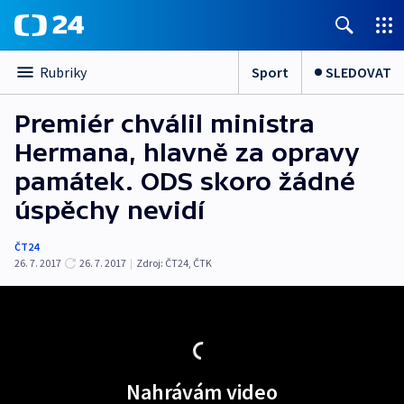
Sport
SLEDOVAT
Rubriky
Premiér chválil ministra
Hermana, hlavně za opravy
památek. ODS skoro žádné
úspěchy nevidí
ČT24
26. 7. 2017
26. 7. 2017
|
Zdroj:
ČT24
,
ČTK
Nahrávám video