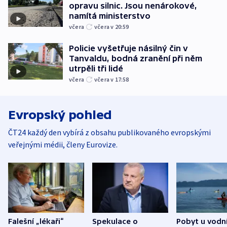
opravu silnic. Jsou nenárokové,
namítá ministerstvo
včera
včera v 20:59
Policie vyšetřuje násilný čin v
Tanvaldu, bodná zranění při něm
utrpěli tři lidé
včera
včera v 17:58
Evropský pohled
ČT24 každý den vybírá z obsahu publikovaného evropskými
veřejnými médii, členy Eurovize.
Falešní „lékaři“
Spekulace o
Pobyt u vodn