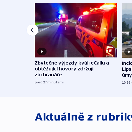
Zbytečné výjezdy kvůli eCallu a
Inci
obtěžující hovory zdržují
Lip
záchranáře
úmy
exp
před 27
minutami
10:56
Aktuálně z rubri