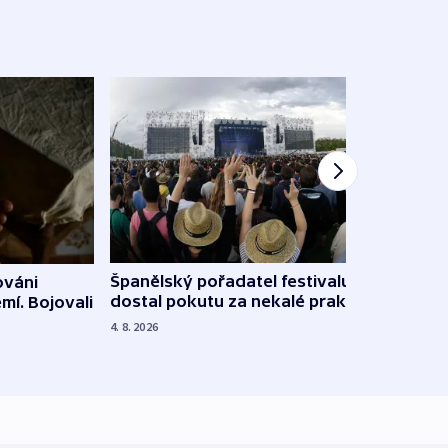
Španělský pořadatel festivalu
ováni
Lesn
dostal pokutu za nekalé praktiky
mí. Bojovali
dopa
zdrav
4. 8. 2026
4. 8. 20