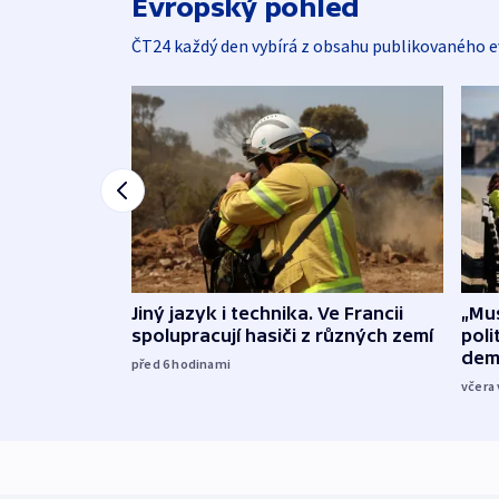
Evropský pohled
ČT24 každý den vybírá z obsahu publikovaného e
Jiný jazyk i technika. Ve Francii
„Mus
spolupracují hasiči z různých zemí
poli
dem
před 6
hodinami
včera 