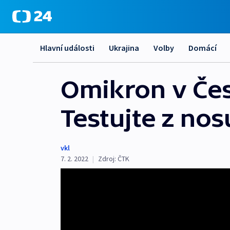
Hlavní události
Ukrajina
Volby
Domácí
Omikron v Čes
Testujte z nos
vkl
7. 2. 2022
|
Zdroj:
ČTK