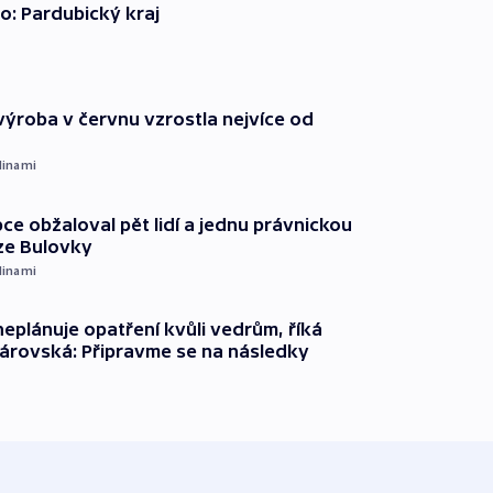
o: Pardubický kraj
ýroba v červnu vzrostla nejvíce od
dinami
ce obžaloval pět lidí a jednu právnickou
ze Bulovky
dinami
neplánuje opatření kvůli vedrům, říká
árovská: Připravme se na následky