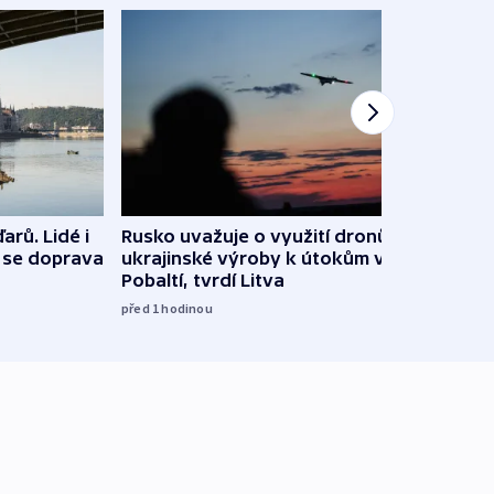
arů. Lidé i
Rusko uvažuje o využití dronů
VIDEO
e se doprava
ukrajinské výroby k útokům v
při 
Pobaltí, tvrdí Litva
před 1
před 1
hodinou