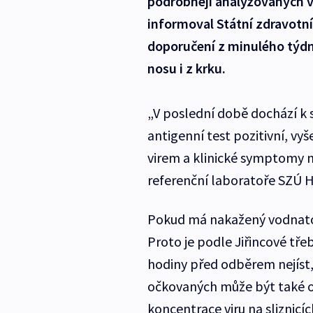
podrobněji analyzovaných vz
informoval Státní zdravotní
doporučení z minulého týdne
nosu i z krku.
„V poslední době dochází k s
antigenní test pozitivní, vy
virem a klinické symptomy n
referenční laboratoře SZÚ H
Pokud má nakažený vodnatou 
Proto je podle Jiřincové třeb
hodiny před odběrem nejíst,
očkovaných může být také ob
koncentrace viru na sliznicíc