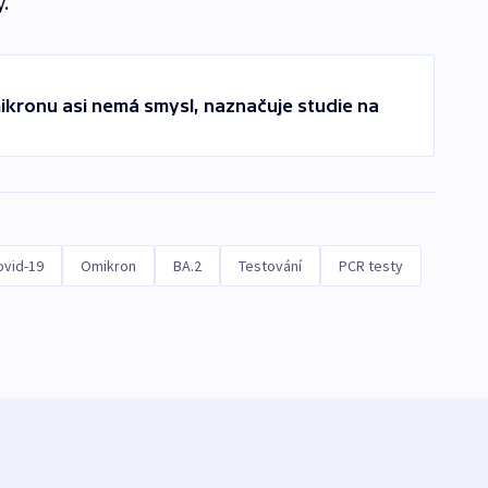
.
mikronu asi nemá smysl, naznačuje studie na
ovid-19
Omikron
BA.2
Testování
PCR testy