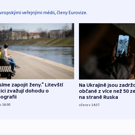
vropskými veřejnými médii, členy Eurovize.
íme zapojit ženy.“ Litevští
Na Ukrajině jsou zadrž
tici zvažují dohodu o
občané z více než 50 ze
ografii
na straně Ruska
v 16:00
včera v 14:37