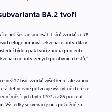
ubvarianta BA.2 tvoří
íce než šestaosmdesáti tisíců vzorků ze 78
dosud celogenomová sekvenace potvrdila v
slední týden pak tvoří zhruba procento
kvenací nepotvrzených pozitivních testů,“
ce než 27 tisíc vzorků vyšetřeno takzvanou
rá definitivně potvrzuje výskyt některé ze
ední měsíc jich bylo 1707 a z 85 procent
n. Výsledky sekvenací jsou zpožděné za