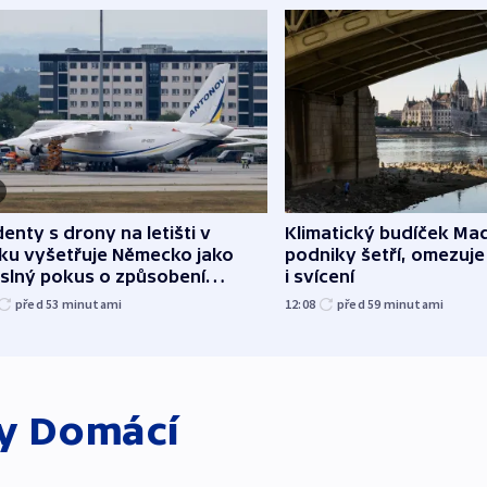
denty s drony na letišti v
Klimatický budíček Maď
sku vyšetřuje Německo jako
podniky šetří, omezuj
slný pokus o způsobení
i svícení
loze
před 53
minutami
12:08
před 59
minutami
ky
Domácí