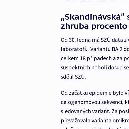
„Skandinávská“ s
zhruba procento
Od 30. ledna má SZÚ data z v
laboratoří. „Variantu BA.2 
celkem 18 případech a za po
suspektních neboli dosud se
sdělil SZÚ.
Od začátku epidemie bylo ví
celogenomovou sekvencí, kte
sledovaných variant. Za posl
převažovala varianta omikro