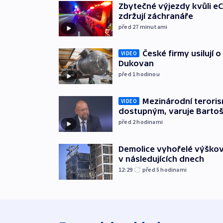
Zbytečné výjezdy kvůli eC
zdržují záchranáře
před 27
minutami
České firmy usilují 
VIDEO
Dukovan
před 1
hodinou
Mezinárodní teroris
VIDEO
dostupným, varuje Barto
před 2
hodinami
Demolice vyhořelé výškov
v následujících dnech
12:29
před 5
hodinami