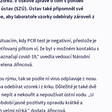
orků. V tiskové zprávě o tom v pondělí
 ústav (SZÚ). Ústav také připomněl své
, aby laboratoře vzorky odebíraly zároveň z
ituacím, kdy PCR test je negativní, přestože je
šetřovaný přitom ví, že byl v možném kontaktu s
aznačují covid-19,“ uvedla vedoucí Národní
elena Jiřincová.
rýmu, tak se podle ní virus odplavuje z nosu.
a odebírat vzorek i z krku. Důležité je také dvě
 nepít a nekouřit a nepoužívat ústní vodu. „U
dobí jasné pozitivity opravdu krátké a
h velmi nízká,“ dodala Jiřincová.