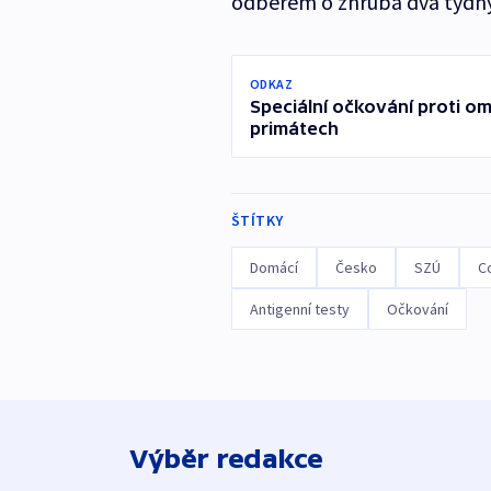
odběrem o zhruba dva týdny
ODKAZ
Speciální očkování proti o
primátech
ŠTÍTKY
Domácí
Česko
SZÚ
C
Antigenní testy
Očkování
Výběr redakce