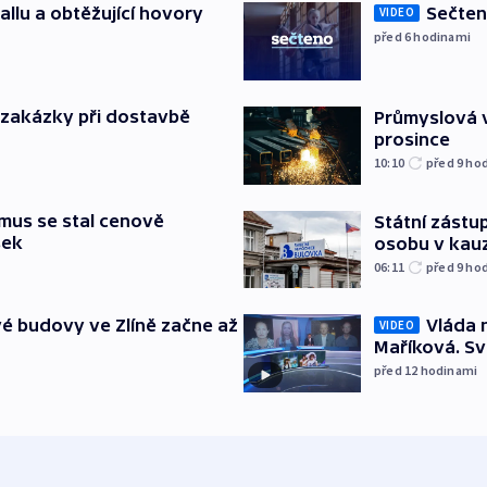
allu a obtěžující hovory
Sečten
VIDEO
před 6
hodinami
o zakázky při dostavbě
Průmyslová v
prosince
10:10
před 9
ho
mus se stal cenově
Státní zástup
šek
osobu v kau
06:11
před 9
ho
é budovy ve Zlíně začne až
Vláda 
VIDEO
Maříková. Sv
před 12
hodinami