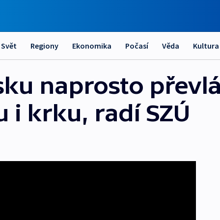
Svět
Regiony
Ekonomika
Počasí
Věda
Kultura
ku naprosto převlá
u i krku, radí SZÚ