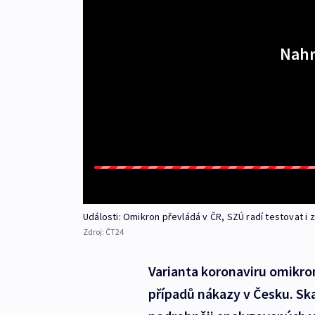
Nahr
Události: Omikron převládá v ČR, SZÚ radí testovat i z
Zdroj:
ČT24
Varianta koronaviru omikro
případů nákazy v Česku. Ska