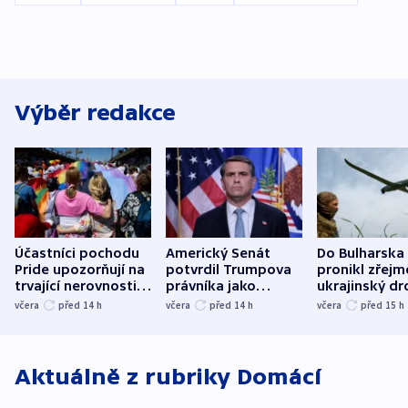
Výběr redakce
Účastníci pochodu
Americký Senát
Do Bulharska
Pride upozorňují na
potvrdil Trumpova
pronikl zřejm
trvající nerovnosti i
právníka jako
ukrajinský dr
společenskou
ministra
explodoval k
včera
před 14
h
včera
před 14
h
včera
před 15
h
atmosféru
spravedlnosti
od plynovod
Aktuálně z rubriky
Domácí