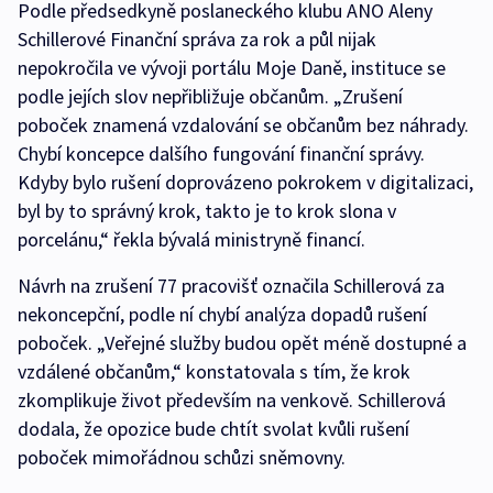
Podle předsedkyně poslaneckého klubu ANO Aleny
Schillerové Finanční správa za rok a půl nijak
nepokročila ve vývoji portálu Moje Daně, instituce se
podle jejích slov nepřibližuje občanům. „Zrušení
poboček znamená vzdalování se občanům bez náhrady.
Chybí koncepce dalšího fungování finanční správy.
Kdyby bylo rušení doprovázeno pokrokem v digitalizaci,
byl by to správný krok, takto je to krok slona v
porcelánu,“ řekla bývalá ministryně financí.
Návrh na zrušení 77 pracovišť označila Schillerová za
nekoncepční, podle ní chybí analýza dopadů rušení
poboček. „Veřejné služby budou opět méně dostupné a
vzdálené občanům,“ konstatovala s tím, že krok
zkomplikuje život především na venkově. Schillerová
dodala, že opozice bude chtít svolat kvůli rušení
poboček mimořádnou schůzi sněmovny.