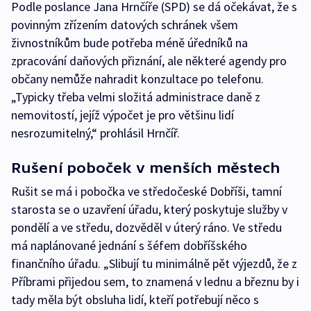
Podle poslance Jana Hrnčíře (SPD) se dá očekávat, že s
povinným zřízením datových schránek všem
živnostníkům bude potřeba méně úředníků na
zpracování daňových přiznání, ale některé agendy pro
občany nemůže nahradit konzultace po telefonu.
„Typicky třeba velmi složitá administrace daně z
nemovitostí, jejíž výpočet je pro většinu lidí
nesrozumitelný,“ prohlásil Hrnčíř.
Rušení poboček v menších městech
Rušit se má i pobočka ve středočeské Dobříši, tamní
starosta se o uzavření úřadu, který poskytuje služby v
pondělí a ve středu, dozvěděl v úterý ráno. Ve středu
má naplánované jednání s šéfem dobříšského
finančního úřadu. „Slibují tu minimálně pět výjezdů, že z
Příbrami přijedou sem, to znamená v lednu a březnu by i
tady měla být obsluha lidí, kteří potřebují něco s