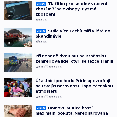
Tlačítko pro snadné vrácení
VIDEO
zboží míří na e-shopy. Byť má
zpoždění
před 3
h
Stále více Čechů míří v létě do
VIDEO
Skandinávie
před 4
h
Při nehodě dvou aut na Brněnsku
zemřeli dva lidé, čtyři se těžce zranili
včera
před 12
h
Účastníci pochodu Pride upozorňují
na trvající nerovnosti i společenskou
atmosféru
včera
před 14
h
Domovu Mutice hrozí
VIDEO
maximální pokuta. Neregistrovaná