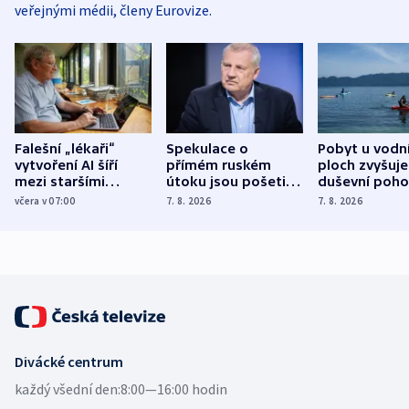
veřejnými médii, členy Eurovize.
Falešní „lékaři“
Spekulace o
Pobyt u vodn
vytvoření AI šíří
přímém ruském
ploch zvyšuje
mezi staršími
útoku jsou pošetilé,
duševní poho
Poláky nebezpečné
míní estonský
ukázala
včera v 07:00
7. 8. 2026
7. 8. 2026
zdravotní rady
bezpečnostní
mezinárodní 
expert
Divácké centrum
každý všední den:
8:00—16:00 hodin