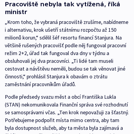
Pracoviště nebyla tak vytížená, říká
ministr
„Krom toho, že vybraná pracoviště zrušíme, nabídneme
i alternativu, krok ušetří státnímu rozpočtu až 150
milionů korun,“ sdělil šéf resortu financí Stanjura. Na
většině rušených pracovišť podle něj fungoval pracovní
režim 2+2, úřad tak fungoval dva dny v týdnu a
obsluhovali jej dva pracovníci. „Ti lidé tam museli
cestovat a návštěvu neměli, budou se tak věnovat jiné
činnosti,“ prohlásil Stanjura k obavám o ztrátu
zaměstnání pracovníkům úřadů.
Podle předsedy svazu měst a obcí Františka Lukla
(STAN) nekomunikovala Finanční správa své rozhodnutí
se samosprávami včas. „Ten krok nepovažuji za šťastný.
Potřebujeme podpořit místa mimo centra, aby tam
byla dostupnost služeb, aby ta města byla zajímavá a