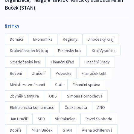
Buček (STAN).
ŠTÍTKY
Domácí
Ekonomika
Regiony
Jihočeský kraj
Královéhradecký kraj
Plzeňský kraj
Kraj Vysočina
Středočeský kraj
Finanční úřad
Finanční úřady
Rušení
Zrušení
Pobočka
František Lukl
Ministerstvo financí
Stát
Finanční správa
Zbyněk Stanjura
ODS
Simona Hornochová
Elektronická komunikace
Česká pošta
ANO
Jan Hrnčíř
SPD
Vít Rakušan
Pavel Svoboda
Dobříš
Milan Buček
STAN
Alena Schillerová