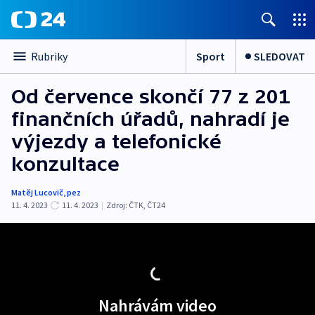
Sport
SLEDOVAT
Rubriky
Od července skončí 77 z 201
finančních úřadů, nahradí je
výjezdy a telefonické
konzultace
Matěj Lucovič
,
pez
11. 4. 2023
11. 4. 2023
|
Zdroj:
ČTK
,
ČT24
Nahrávám video