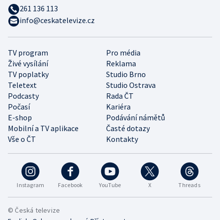
261 136 113
info@ceskatelevize.cz
TV program
Pro média
Živé vysílání
Reklama
TV poplatky
Studio Brno
Teletext
Studio Ostrava
Podcasty
Rada ČT
Počasí
Kariéra
E-shop
Podávání námětů
Mobilní a TV aplikace
Časté dotazy
Vše o ČT
Kontakty
Instagram
Facebook
YouTube
X
Threads
© Česká televize