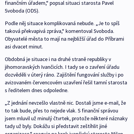
finančním úřadem,“ popsal situaci starosta Pavel
Svoboda (ODS).
Podle něj situace komplikovaná nebude. „Je to spíš
taková překvapivá zpráva,“ komentoval Svoboda.
Obyvatelé města to mají na nejbližší úřad do Příbrami
asi dvacet minut.
Obdobná je situace i na druhé straně republiky v
jihomoravských Ivančicích. I tady se o zavření úřadu
dozvěděli v úterý ráno. Zajištění fungování služby i po
avizovaném červencovém uzavření řešil tamní starosta
s ředitelem dnes odpoledne.
„Z jednání nevzešlo vlastně nic. Dostali jsme e-mail, že
to tak bude, přes to nejede vlak. S finanční správou
jsem mluvil už minulý čtvrtek, protože některé náznaky
tady už byly. Dokážu si představit zeštíhlit jiné
organizace,“ reaguje na krok ivančický starosta Milan