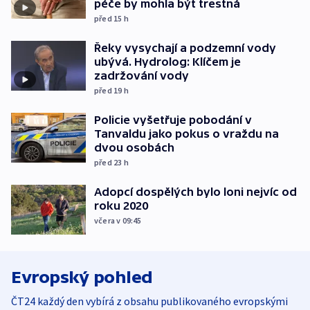
péče by mohla být trestná
před 15
h
Řeky vysychají a podzemní vody
ubývá. Hydrolog: Klíčem je
zadržování vody
před 19
h
Policie vyšetřuje pobodání v
Tanvaldu jako pokus o vraždu na
dvou osobách
před 23
h
Adopcí dospělých bylo loni nejvíc od
roku 2020
včera v 09:45
Evropský pohled
ČT24 každý den vybírá z obsahu publikovaného evropskými