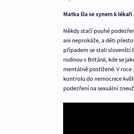
Matka šla se synem k lékaři 
Někdy stačí pouhé podezření
ani neprokáže, a děti přest
případem se stali slovenští 
rodinou v Británii, kde se ja
mentálně postižené. V roce
kontrolu do nemocnice kvůli
podezření na sexuální zneuží