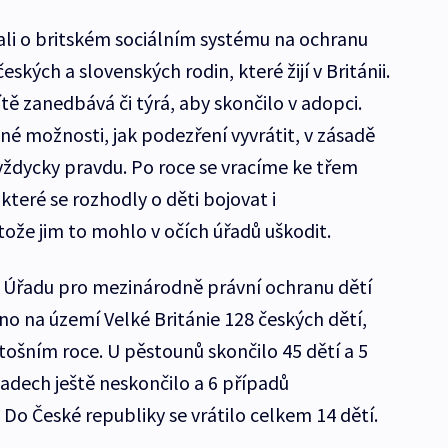
lali o britském sociálním systému na ochranu
českých a slovenských rodin, které žijí v Británii.
ítě zanedbává či týrá, aby skončilo v adopci.
né možnosti, jak podezření vyvrátit, v zásadě
 vždycky pravdu. Po roce se vracíme ke třem
teré se rozhodly o děti bojovat i
tože jim to mohlo v očích úřadů uškodit.
k Úřadu pro mezinárodně právní ochranu dětí
o na území Velké Británie 128 českých dětí,
etošním roce. U pěstounů skončilo 45 dětí a 5
padech ještě neskončilo a 6 případů
 Do České republiky se vrátilo celkem 14 dětí.