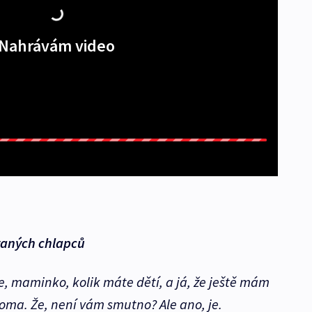
Nahrávám video
raných chlapců
e, maminko, kolik máte dětí, a já, že ještě mám
oma. Že, není vám smutno? Ale ano, je.