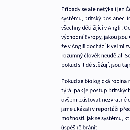
Případy se ale netýkají jen Č
systému, britský poslanec 
všechny děti žijící v Anglii. 
východní Evropy, jakou jsou Če
že v Anglii dochází k velmi
rozumný člověk neudělal. So
pokud si lidé stěžují, jsou ta
Pokud se biologická rodina 
týrá, pak je postup britskýc
ovšem existovat nezvratné d
jsme ukázali v reportáži př
možnosti, jak se systému, kt
úspěšně bránit.