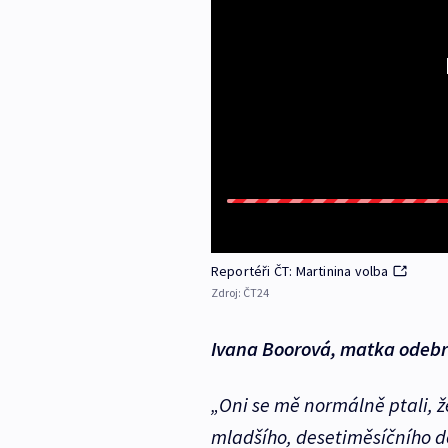
Reportéři ČT: Martinina volba
Zdroj:
ČT24
Ivana Boorová, matka odeb
„Oni se mě normálně ptali, ž
mladšího, desetiměsíčního d