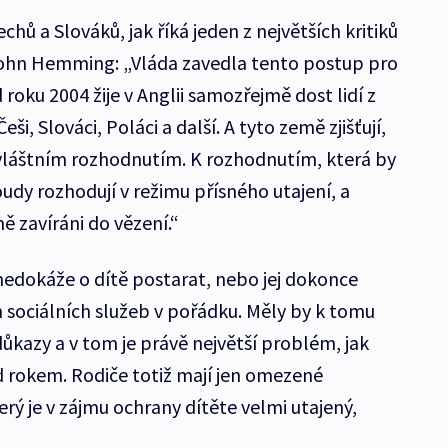
echů a Slováků, jak říká jeden z největších kritiků
John Hemming: „Vláda zavedla tento postup pro
Od roku 2004 žije v Anglii samozřejmě dost lidí z
ši, Slováci, Poláci a další. A tyto země zjišťují,
 zvláštním rozhodnutím. K rozhodnutím, která by
udy rozhodují v režimu přísného utajení, a
jně zavíráni do vězení.“
nedokáže o dítě postarat, nebo jej dokonce
h sociálních služeb v pořádku. Měly by k tomu
ůkazy a v tom je právě největší problém, jak
ed rokem. Rodiče totiž mají jen omezené
erý je v zájmu ochrany dítěte velmi utajený,