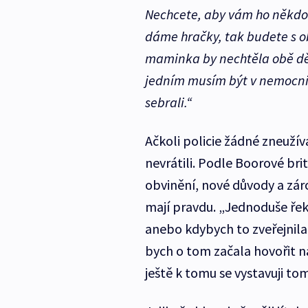
Nechcete, aby vám ho někdo 
dáme hračky, tak budete s 
maminka by nechtěla obě děti
jedním musím být v nemocnici
sebrali.“
Ačkoli policie žádné zneužív
nevrátili. Podle Boorové br
obvinění, nové důvody a záro
mají pravdu. „Jednoduše řekl
anebo kdybych to zveřejnil
bych o tom začala hovořit na 
ještě k tomu se vystavuji tom