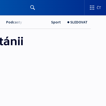
ČT
Podcasty
Sport
SLEDOVAT
tánii