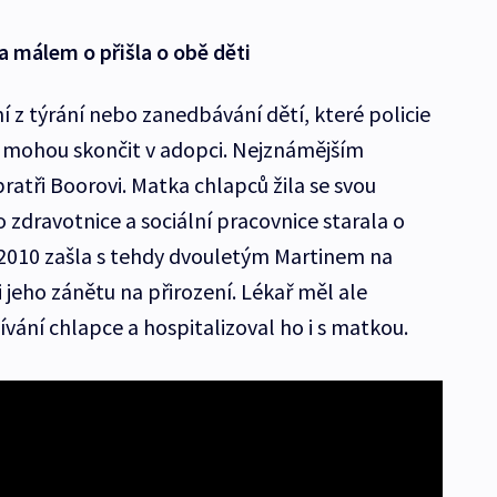
a málem o přišla o obě děti
 z týrání nebo zanedbávání dětí, které policie
o mohou skončit v adopci. Nejznámějším
bratři Boorovi. Matka chlapců žila se svou
ko zdravotnice a sociální pracovnice starala o
 2010 zašla s tehdy dvouletým Martinem na
 jeho zánětu na přirození. Lékař měl ale
vání chlapce a hospitalizoval ho i s matkou.