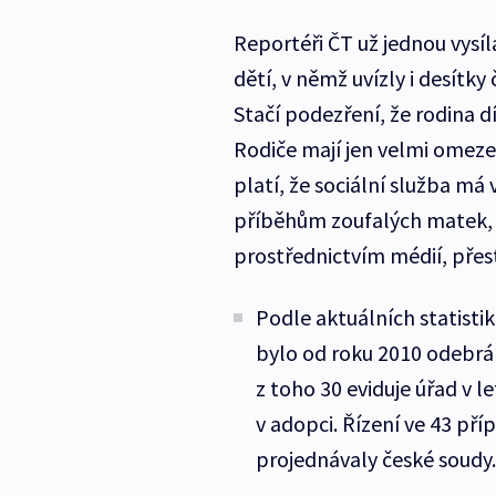
Reportéři ČT už jednou vysí
dětí, v němž uvízly i desítky 
Stačí podezření, že rodina d
Rodiče mají jen velmi omeze
platí, že sociální služba má
příběhům zoufalých matek, k
prostřednictvím médií, přes
Podle aktuálních statisti
bylo od roku 2010 odebrán
z toho 30 eviduje úřad v l
v adopci. Řízení ve 43 pří
projednávaly české soudy.