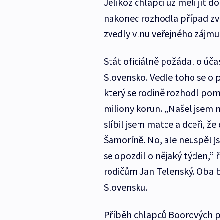
Jelikož chlapci už měli jít 
nakonec rozhodla případ zve
zvedly vlnu veřejného zájmu,
Stát oficiálně požádal o úča
Slovensko. Vedle toho se o 
který se rodině rozhodl pomo
miliony korun. „Našel jsem n
slíbil jsem matce a dceři, 
Šamoríně. No, ale neuspěl js
se opozdil o nějaký týden,“ 
rodičům Jan Telenský. Oba b
Slovensku.
Příběh chlapců Boorových po