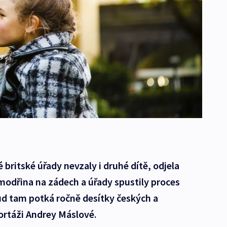
britské úřady nevzaly i druhé dítě, odjela
 modřina na zádech a úřady spustily proces
d tam potká ročně desítky českých a
portáži Andrey Máslové.