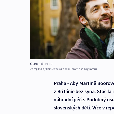
Otec s dcerou
Zdroj:
ISIFA/Thinkstock/iStock/Tommaso Tagliaferri
Praha - Aby Martině Boorové 
z Británie bez syna. Stačila
náhradní péče. Podobný osu
slovenských dětí. Více v re