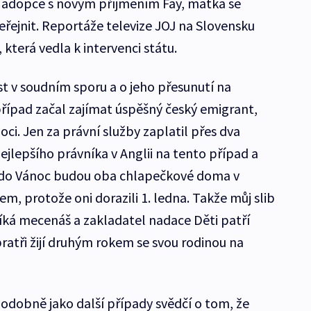
do adopce s novým příjmením Fay, matka se
řejnit. Reportáže televize JOJ na Slovensku
 která vedla k intervenci státu.
st v soudním sporu a o jeho přesunutí na
případ začal zajímat úspěšný český emigrant,
ci. Jen za právní služby zaplatil přes dva
ejlepšího právníka v Anglii na tento případ a
že do Vánoc budou oba chlapečkové doma v
em, protože oni dorazili 1. ledna. Takže můj slib
říká mecenáš a zakladatel nadace Děti patří
ratři žijí druhým rokem se svou rodinou na
dobně jako další případy svědčí o tom, že