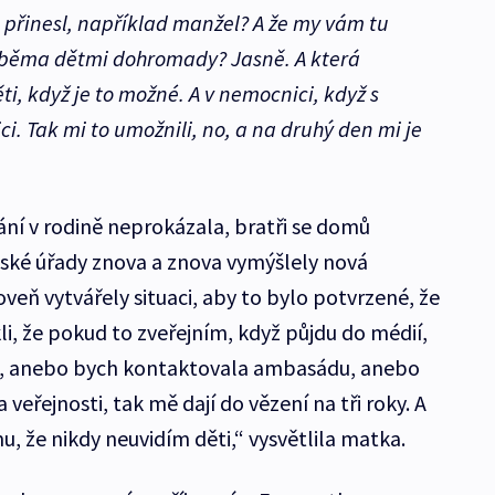
přinesl, například manžel? A že my vám tu
oběma dětmi dohromady? Jasně. A která
, když je to možné. A v nemocnici, když s
. Tak mi to umožnili, no, a na druhý den mi je
ání v rodině neprokázala, bratři se domů
itské úřady znova a znova vymýšlely nová
veň vytvářely situaci, aby to bylo potvrzené, že
i, že pokud to zveřejním, když půjdu do médií,
a, anebo bych kontaktovala ambasádu, anebo
veřejnosti, tak mě dají do vězení na tři roky. A
u, že nikdy neuvidím děti,“ vysvětlila matka.