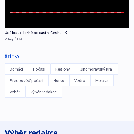
Události: Horké počasí v Česku
Zdroj:
ČT24
ŠTÍTKY
Domácí
Počasí
Regiony
Jihomoravský kraj
Předpověď počasí
Horko
Vedro
Morava
Výběr
Výběr redakce
Výběr redakce