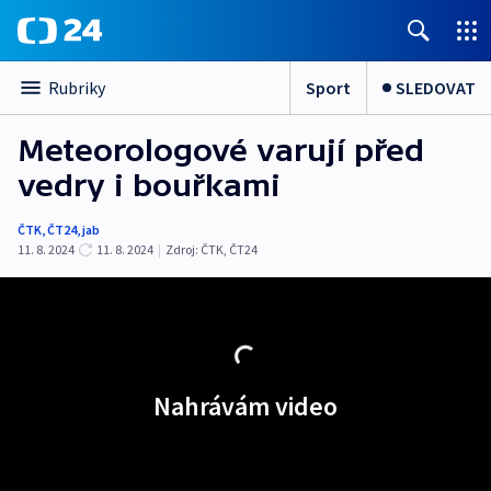
Sport
SLEDOVAT
Rubriky
Meteorologové varují před
vedry i bouřkami
ČTK
,
ČT24
,
jab
11. 8. 2024
11. 8. 2024
|
Zdroj:
ČTK
,
ČT24
Nahrávám video