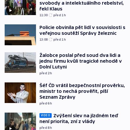
svobody a intelektuálního rebelství,
řekl Klaus
11:30
před 1
h
Policie obvinila pět lidí v souvislosti s
veřejnou soutěží Správy železnic
13:08
před 1
h
Žalobce poslal před soud dva lidi a
jednu firmu kvůli tragické nehodě v
Dolní Lutyni
před 2
h
Šéf ČD vrátil bezpečnostní prověrku,
ministr to nechá prověřit, píší
Seznam Zprávy
před 6
h
Zvýšení slev na jízdném teď
VIDEO
není priorita, zní z vlády
před 8
h