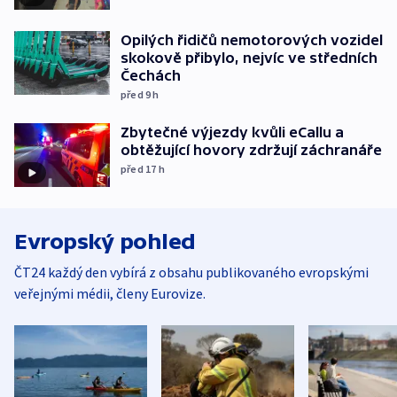
Opilých řidičů nemotorových vozidel
skokově přibylo, nejvíc ve středních
Čechách
před 9
h
Zbytečné výjezdy kvůli eCallu a
obtěžující hovory zdržují záchranáře
před 17
h
Evropský pohled
ČT24 každý den vybírá z obsahu publikovaného evropskými
veřejnými médii, členy Eurovize.