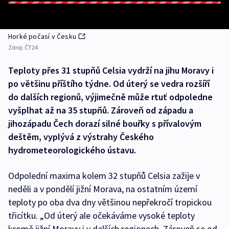
Horké počasí v Česku
Zdroj:
ČT24
Teploty přes 31 stupňů Celsia vydrží na jihu Moravy i
po většinu příštího týdne. Od úterý se vedra rozšíří
do dalších regionů, výjimečně může rtuť odpoledne
vyšplhat až na 35 stupňů. Zároveň od západu a
jihozápadu Čech dorazí silné bouřky s přívalovým
deštěm, vyplývá z výstrahy Českého
hydrometeorologického ústavu.
Odpolední maxima kolem 32 stupňů Celsia zažije v
neděli a v pondělí jižní Morava, na ostatním území
teploty po oba dva dny většinou nepřekročí tropickou
třicítku. „Od úterý ale očekáváme vysoké teploty
kromě jižní Moravy i v dalších regionech. Zároveň se od