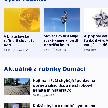
Slovensko instaluje
AI poprvé vyt
V bratislavské
ruské kamery, tvrdí
funkční viry. 
rafinerii Slovnaft
opoziční hnutí
varují i uklidň
hoří
12:27
před 7
m
před 30
m
14:22
právě teď
Aktuálně z rubriky
Domácí
Hejtmani řeší chybějící peníze na
opravu silnic. Jsou nenárokové,
namítá ministerstvo
09:15
před 56
m
Knížák byl pro mnohé symbolem