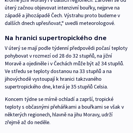
úterý začnou objevovat intenzivní bouřky, nejprve na
západě a jihozápadě Čech. Výstrahu proto budeme v
dalších dnech upřesňovat,“ uvedli meteorologové.
Na hranici supertropického dne
V úterý se mají podle týdenní předpovědi počasí teploty
pohybovat v rozmezí od 28 do 32 stupňů, na jižní
Moravě a ojediněle i v Čechách může být až 34 stupňů.
Ve středu se teploty dostanou na 33 stupňů a na
jihovýchodě vystoupají k hranici takzvaného
supertropického dne, která je 35 stupňů Celsia.
Koncem týdne se mírně ochladí a zaprší, tropické
teploty s občasnými přeháňkami a bouřkami se však v
některých regionech, hlavně na jihu Moravy, udrží
zřejmě až do neděle.