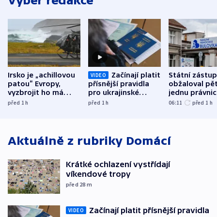
Výběr redakce
Irsko je „achillovou
Začínají platit
Státní zástu
VIDEO
patou“ Evropy,
přísnější pravidla
obžaloval pět 
vyzbrojit ho má
pro ukrajinské
jednu právni
Francie
uprchlíky
osobu v kauz
před 1
h
před 1
h
06:11
před 1
h
Bulovky
Aktuálně z rubriky
Domácí
Krátké ochlazení vystřídají
víkendové tropy
před 28
m
Začínají platit přísnější pravidla
VIDEO