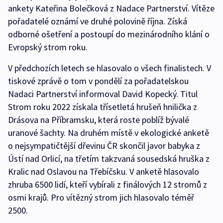
ankety Kateřina Bolečková z Nadace Partnerství. Vítěze
pořadatelé oznámí ve druhé polovině října. Získá
odborné ošetření a postoupí do mezinárodního klání o
Evropský strom roku.
V předchozích letech se hlasovalo o všech finalistech. V
tiskové zprávě o tom v pondělí za pořadatelskou
Nadaci Partnerství informoval David Kopecký. Titul
Strom roku 2022 získala třísetletá hrušeň hnilička z
Drásova na Příbramsku, která roste poblíž bývalé
uranové šachty. Na druhém místě v ekologické anketě
o nejsympatičtější dřevinu ČR skončil javor babyka z
Ústí nad Orlicí, na třetím takzvaná sousedská hruška z
Kralic nad Oslavou na Třebíčsku. V anketě hlasovalo
zhruba 6500 lidí, kteří vybírali z finálových 12 stromů z
osmi krajů. Pro vítězný strom jich hlasovalo téměř
2500.