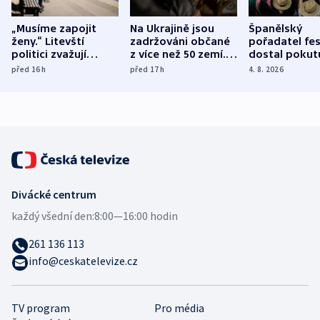
„Musíme zapojit
Na Ukrajině jsou
Španělský
ženy.“ Litevští
zadržováni občané
pořadatel fes
politici zvažují
z více než 50 zemí.
dostal pokut
dohodu o
Bojovali na straně
nekalé prakti
před 16
h
před 17
h
4. 8. 2026
demografii
Ruska
Divácké centrum
každý všední den:
8:00—16:00 hodin
261 136 113
info@ceskatelevize.cz
TV program
Pro média