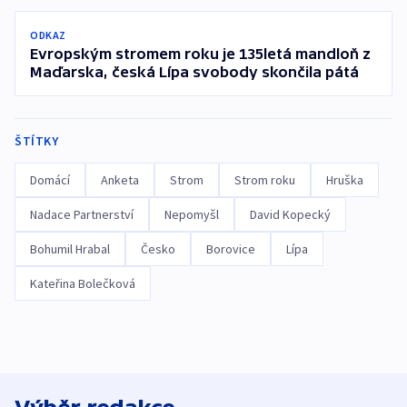
ODKAZ
Evropským stromem roku je 135letá mandloň z
Maďarska, česká Lípa svobody skončila pátá
ŠTÍTKY
Domácí
Anketa
Strom
Strom roku
Hruška
Nadace Partnerství
Nepomyšl
David Kopecký
Bohumil Hrabal
Česko
Borovice
Lípa
Kateřina Bolečková