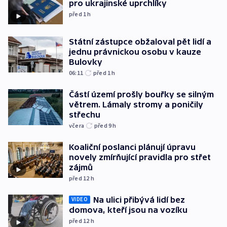
pro ukrajinské uprchlíky
před 1
h
Státní zástupce obžaloval pět lidí a
jednu právnickou osobu v kauze
Bulovky
06:11
před 1
h
Částí území prošly bouřky se silným
větrem. Lámaly stromy a poničily
střechu
včera
před 9
h
Koaliční poslanci plánují úpravu
novely zmírňující pravidla pro střet
zájmů
před 12
h
Na ulici přibývá lidí bez
VIDEO
domova, kteří jsou na vozíku
před 12
h