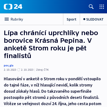
Sport
SLEDOVAT
Rubriky
Lípa chránící uprchlíky nebo
borovice Krásná Pepina. V
anketě Strom roku je pět
finalistů
pov
,
gla
2. 10. 2023
2. 10. 2023
|
Zdroj:
ČTK
Hlasování v anketě o Strom roku v pondělí vstoupilo
do tajné fáze, v níž hlasující nevidí, kolik stromy
dosud získaly hlasů. Do takzvaného superfinále
postoupilo pět stromů z původních deseti finalistů.
Vítěze se veřejnost dozví 24. října, jeho cesta potom