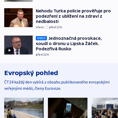
Nehodu Turka policie prověřuje pro
podezření z ublížení na zdraví z
nedbalosti
včera
před 12
h
Jednoznačná provokace,
VIDEO
soudí o dronu u Lipska Žáček.
Podezřívá Rusko
před 12
h
Evropský pohled
ČT24 každý den vybírá z obsahu publikovaného evropskými
veřejnými médii, členy Eurovize.