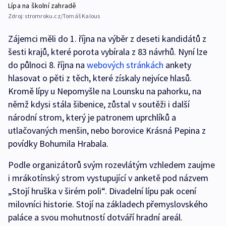
Lípa na školní zahradě
Zdroj:
stromroku.cz/Tomáš Kalous
Zájemci měli do 1. října na výběr z deseti kandidátů z
šesti krajů, které porota vybírala z 83 návrhů. Nyní lze
do půlnoci 8. října na
webových stránkách
ankety
hlasovat o pěti z těch, které získaly nejvíce hlasů.
Kromě lípy u Nepomyšle na Lounsku na pahorku, na
němž kdysi stála šibenice, zůstal v soutěži i další
národní strom, který je patronem uprchlíků a
utlačovaných menšin, nebo borovice Krásná Pepina z
povídky Bohumila Hrabala.
Podle organizátorů svým rozevlátým vzhledem zaujme
i mrákotínský strom vystupující v anketě pod názvem
„Stojí hruška v širém poli“. Divadelní lípu pak ocení
milovníci historie. Stojí na základech přemyslovského
paláce a svou mohutností dotváří hradní areál.