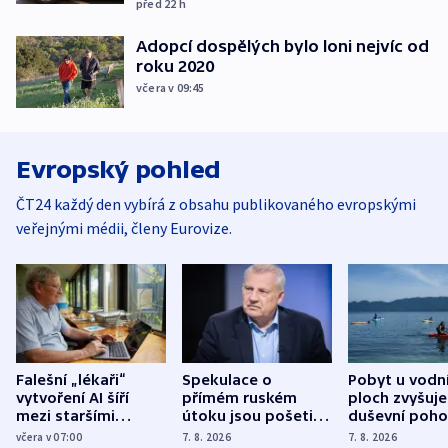
před 22
h
Adopcí dospělých bylo loni nejvíc od
roku 2020
včera v 09:45
Evropský pohled
ČT24 každý den vybírá z obsahu publikovaného evropskými
veřejnými médii, členy Eurovize.
Falešní „lékaři“
Spekulace o
Pobyt u vodn
vytvoření AI šíří
přímém ruském
ploch zvyšuje
mezi staršími
útoku jsou pošetilé,
duševní poho
Poláky nebezpečné
míní estonský
ukázala
včera v 07:00
7. 8. 2026
7. 8. 2026