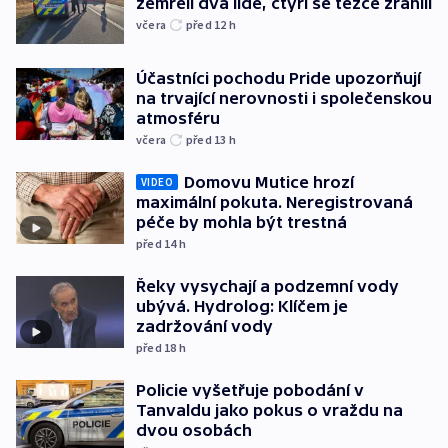
zemřeli dva lidé, čtyři se těžce zranili
včera
před 12
h
Účastníci pochodu Pride upozorňují
na trvající nerovnosti i společenskou
atmosféru
včera
před 13
h
Domovu Mutice hrozí
VIDEO
maximální pokuta. Neregistrovaná
péče by mohla být trestná
před 14
h
Řeky vysychají a podzemní vody
ubývá. Hydrolog: Klíčem je
zadržování vody
před 18
h
Policie vyšetřuje pobodání v
Tanvaldu jako pokus o vraždu na
dvou osobách