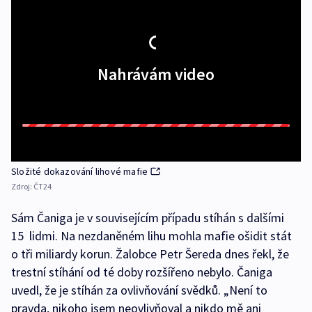
Nahrávám video
Složité dokazování lihové mafie
Zdroj:
ČT24
Sám Čaniga je v souvisejícím případu stíhán s dalšími
15 lidmi. Na nezdaněném lihu mohla mafie ošidit stát
o tři miliardy korun. Žalobce Petr Šereda dnes řekl, že
trestní stíhání od té doby rozšířeno nebylo. Čaniga
uvedl, že je stíhán za ovlivňování svědků. „Není to
pravda, nikoho jsem neovlivňoval a nikdo mě ani