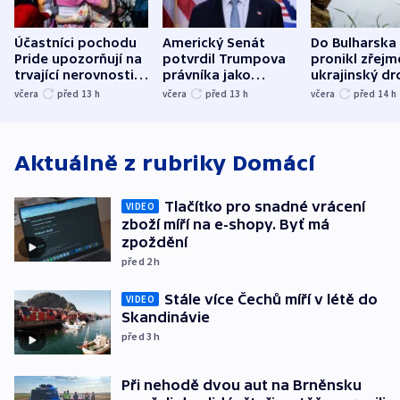
Účastníci pochodu
Americký Senát
Do Bulharska
Pride upozorňují na
potvrdil Trumpova
pronikl zřejm
trvající nerovnosti i
právníka jako
ukrajinský dr
společenskou
ministra
explodoval k
včera
před 13
h
včera
před 13
h
včera
před 14
h
atmosféru
spravedlnosti
od plynovod
Aktuálně z rubriky
Domácí
Tlačítko pro snadné vrácení
VIDEO
zboží míří na e-shopy. Byť má
zpoždění
před 2
h
Stále více Čechů míří v létě do
VIDEO
Skandinávie
před 3
h
Při nehodě dvou aut na Brněnsku