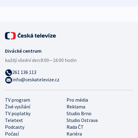
zdravotní rady
bezpečnostní
mezinárodní 
expert
Divácké centrum
každý všední den:
8:00—16:00 hodin
261 136 113
info@ceskatelevize.cz
TV program
Pro média
Živé vysílání
Reklama
TV poplatky
Studio Brno
Teletext
Studio Ostrava
Podcasty
Rada ČT
Počasí
Kariéra