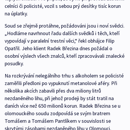
celníci či policisté, vozil s sebou prý desítky tisíc korun
na úplatky.
Soud se zřejmě protáhne, požádováni jsou i noví svědci.
„Hodláme navrhnout řadu dalších svědků i těch, kteří
vypovídají v paralelní trestní věci,“ řekl obhájce Filip
Opatřil. Jeho klient Radek Březina dnes požádal o
osobní výslech všech znalců, kteří zpracovávali znalecké
posudky.
Na rozkrývání nelegálního trhu s alkoholem se policisté
zaměřili předloni po vypuknutí metanolové aféry. Při
několika akcích zabavili přes dva miliony litrů
nezdaněného lihu, při jehož prodeji by stát tratil na
daních více než 650 milionů korun. Radek Březina se u
olomouckého soudu zodpovídá se svým bratrem
Tomášem a Tomášem Pantlíkem v souvislosti se
skrytými zásobami nezdaněného lihu v Olomouci,