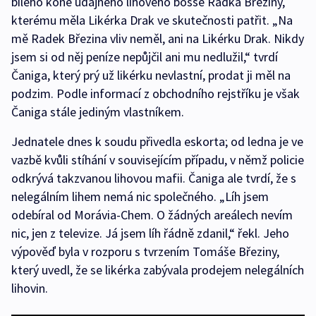
bílého koně údajného lihového bosse Radka Březiny,
kterému měla Likérka Drak ve skutečnosti patřit. „Na
mě Radek Březina vliv neměl, ani na Likérku Drak. Nikdy
jsem si od něj peníze nepůjčil ani mu nedlužil,“ tvrdí
Čaniga, který prý už likérku nevlastní, prodat ji měl na
podzim. Podle informací z obchodního rejstříku je však
Čaniga stále jediným vlastníkem.
Jednatele dnes k soudu přivedla eskorta; od ledna je ve
vazbě kvůli stíhání v souvisejícím případu, v němž policie
odkrývá takzvanou lihovou mafii. Čaniga ale tvrdí, že s
nelegálním lihem nemá nic společného. „Líh jsem
odebíral od Morávia-Chem. O žádných areálech nevím
nic, jen z televize. Já jsem líh řádně zdanil,“ řekl. Jeho
výpověď byla v rozporu s tvrzením Tomáše Březiny,
který uvedl, že se likérka zabývala prodejem nelegálních
lihovin.