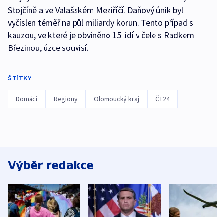
Stojčíně a ve Valašském Meziříčí. Daňový únik byl
vyčíslen téměř na půl miliardy korun. Tento případ s
kauzou, ve které je obviněno 15 lidí v čele s Radkem
Březinou, úzce souvisí.
ŠTÍTKY
Domácí
Regiony
Olomoucký kraj
ČT24
Výběr redakce