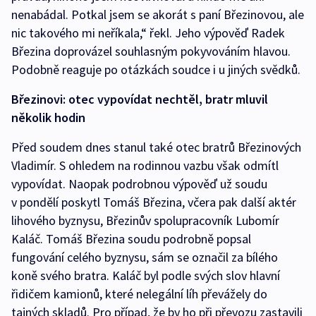
nenabádal. Potkal jsem se akorát s paní Březinovou, ale
nic takového mi neříkala,“ řekl. Jeho výpověď Radek
Březina doprovázel souhlasným pokyvováním hlavou.
Podobně reaguje po otázkách soudce i u jiných svědků.
Březinovi: otec vypovídat nechtěl, bratr mluvil
několik hodin
Před soudem dnes stanul také otec bratrů Březinových
Vladimír. S ohledem na rodinnou vazbu však odmítl
vypovídat. Naopak podrobnou výpověď už soudu
v pondělí poskytl Tomáš Březina, včera pak další aktér
lihového byznysu, Březinův spolupracovník Lubomír
Kaláč. Tomáš Březina soudu podrobně popsal
fungování celého byznysu, sám se označil za bílého
koně svého bratra. Kaláč byl podle svých slov hlavní
řidičem kamionů, které nelegální líh převážely do
tajných skladů. Pro případ, že by ho při převozu zastavili