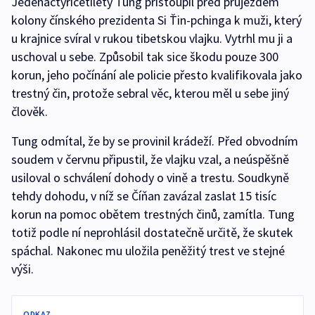
Jedenačtyřicetiletý Tung přistoupil před průjezdem
kolony čínského prezidenta Si Ťin-pchinga k muži, který
u krajnice svíral v rukou tibetskou vlajku. Vytrhl mu ji a
uschoval u sebe. Způsobil tak sice škodu pouze 300
korun, jeho počínání ale policie přesto kvalifikovala jako
trestný čin, protože sebral věc, kterou měl u sebe jiný
člověk.
Tung odmítal, že by se provinil krádeží. Před obvodním
soudem v červnu připustil, že vlajku vzal, a neúspěšně
usiloval o schválení dohody o vině a trestu. Soudkyně
tehdy dohodu, v níž se Číňan zavázal zaslat 15 tisíc
korun na pomoc obětem trestných činů, zamítla. Tung
totiž podle ní neprohlásil dostatečně určitě, že skutek
spáchal. Nakonec mu uložila peněžitý trest ve stejné
výši.
ODKAZ