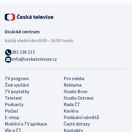
Divácké centrum
každý všední den:
8:00—16:00 hodin
261 136 113
info@ceskatelevize.cz
TV program
Pro média
Živé vysílání
Reklama
TV poplatky
Studio Brno
Teletext
Studio Ostrava
Podcasty
Rada ČT
Počasí
Kariéra
E-shop
Podávání námětů
Mobilní a TV aplikace
Časté dotazy
Vše o ČT
Kontakty