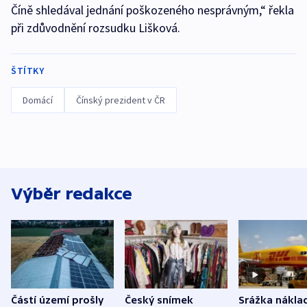
Číně shledával jednání poškozeného nesprávným,“ řekla
při zdůvodnění rozsudku Lišková.
ŠTÍTKY
Domácí
Čínský prezident v ČR
Výběr redakce
Částí území prošly
Český snímek
Srážka nákla