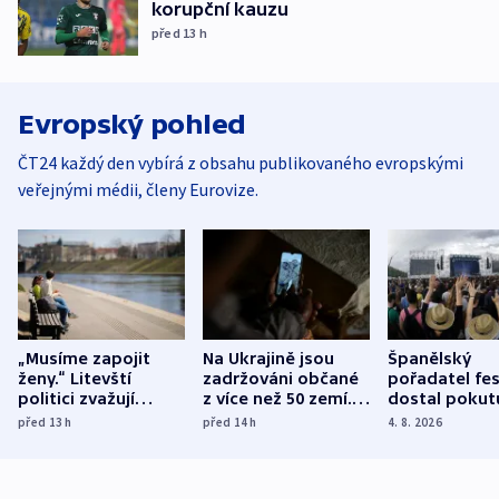
korupční kauzu
před 13
h
Evropský pohled
ČT24 každý den vybírá z obsahu publikovaného evropskými
veřejnými médii, členy Eurovize.
„Musíme zapojit
Na Ukrajině jsou
Španělský
ženy.“ Litevští
zadržováni občané
pořadatel fes
politici zvažují
z více než 50 zemí.
dostal pokut
dohodu o
Bojovali na straně
nekalé prakti
před 13
h
před 14
h
4. 8. 2026
demografii
Ruska