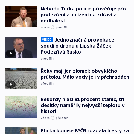
Nehodu Turka policie prověřuje pro
podezření z ublížení na zdraví z
nedbalosti
včera
před 9
h
Jednoznačná provokace,
VIDEO
soudí o dronu u Lipska Žáček.
Podezřívá Rusko
před 9
h
Řeky mají jen zlomek obvyklého
průtoku. Málo vody je i v přehradách
před 9
h
Rekordy hlásí 91 procent stanic, tři
desítky naměřily nejvyšší teplotu v
historii
včera
před 9
h
Etická komise FAČR rozdala tresty za