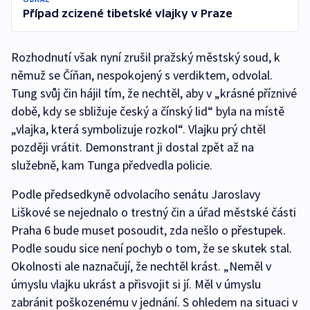
Případ zcizené tibetské vlajky v Praze
Rozhodnutí však nyní zrušil pražský městský soud, k
němuž se Číňan, nespokojený s verdiktem, odvolal.
Tung svůj čin hájil tím, že nechtěl, aby v „krásné příznivé
době, kdy se sbližuje český a čínský lid“ byla na místě
„vlajka, která symbolizuje rozkol“. Vlajku prý chtěl
později vrátit. Demonstrant ji dostal zpět až na
služebně, kam Tunga předvedla policie.
Podle předsedkyně odvolacího senátu Jaroslavy
Liškové se nejednalo o trestný čin a úřad městské části
Praha 6 bude muset posoudit, zda nešlo o přestupek.
Podle soudu sice není pochyb o tom, že se skutek stal.
Okolnosti ale naznačují, že nechtěl krást. „Neměl v
úmyslu vlajku ukrást a přisvojit si jí. Měl v úmyslu
zabránit poškozenému v jednání. S ohledem na situaci v