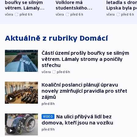
bouřky se silným
Volklore má
letadla s dr
větrem. Lámaly
studentského
Lipska byla p
stromy a poničily
Oscara, zabojuje o
německého mi
včera
před 6
h
včera
před 6
h
včera
před 6
h
střechu
cenu za krátký film
hybridní útok
Aktuálně z rubriky
Domácí
Částí území prošly bouřky se silným
větrem. Lámaly stromy a poničily
střechu
včera
před 6
h
Koaliční poslanci plánují úpravu
novely zmírňující pravidla pro střet
zájmů
před 8
h
Na ulici přibývá lidí bez
VIDEO
domova, kteří jsou na vozíku
před 9
h