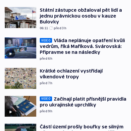
Státní zástupce obžaloval pět lidí a
jednu právnickou osobu v kauze
Bulovky
06:11
před 3
h
Vláda neplánuje opatření kvůli
VIDEO
vedrům, říká Maříková. Svárovská:
Připravme se na následky
před 6
h
Krátké ochlazení vystřídají
víkendové tropy
před 7
h
Začínají platit přísnější pravidla
VIDEO
pro ukrajinské uprchlíky
před 9
h
Částí území prošly bouřky se silným