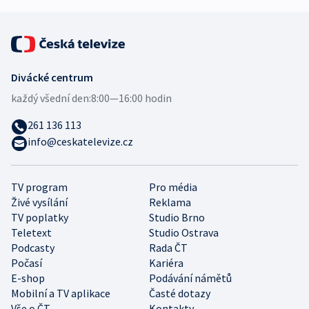
Divácké centrum
každý všední den:
8:00—16:00 hodin
261 136 113
info@ceskatelevize.cz
TV program
Pro média
Živé vysílání
Reklama
TV poplatky
Studio Brno
Teletext
Studio Ostrava
Podcasty
Rada ČT
Počasí
Kariéra
E-shop
Podávání námětů
Mobilní a TV aplikace
Časté dotazy
Vše o ČT
Kontakty