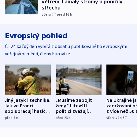
větrem. Lámaly stromy a poničily
střechu
včera
před 16
h
Evropský pohled
ČT24 každý den vybírá z obsahu publikovaného evropskými
veřejnými médii, členy Eurovize.
Jiný jazyk i technika.
„Musíme zapojit
Na Ukrajině j
Jak ve Francii
ženy.“ Litevští
zadržováni o
spolupracují hasiči z
politici zvažují
z více než 50 
různých zemí
dohodu o
Bojovali na s
před 8
m
před 23
h
včera v 14:37
demografii
Ruska