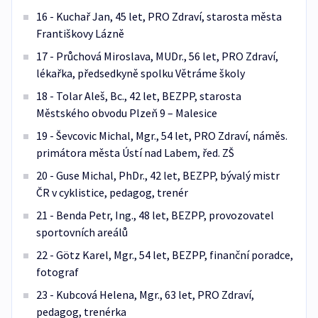
16 - Kuchař Jan, 45 let, PRO Zdraví, starosta města
Františkovy Lázně
17 - Průchová Miroslava, MUDr., 56 let, PRO Zdraví,
lékařka, předsedkyně spolku Větráme školy
18 - Tolar Aleš, Bc., 42 let, BEZPP, starosta
Městského obvodu Plzeň 9 – Malesice
19 - Ševcovic Michal, Mgr., 54 let, PRO Zdraví, náměs.
primátora města Ústí nad Labem, řed. ZŠ
20 - Guse Michal, PhDr., 42 let, BEZPP, bývalý mistr
ČR v cyklistice, pedagog, trenér
21 - Benda Petr, Ing., 48 let, BEZPP, provozovatel
sportovních areálů
22 - Götz Karel, Mgr., 54 let, BEZPP, finanční poradce,
fotograf
23 - Kubcová Helena, Mgr., 63 let, PRO Zdraví,
pedagog, trenérka