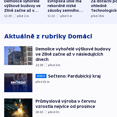
Demolice vyhořelé
Evropská unie má
Za dotační p
výškové budovy ve
rekordně nízké
ohledně
Zlíně začne až v
zásoby zemního
Technologic
následujících dnech
plynu
parku poslal
12:29
před 2
m
11:23
před 5
m
před 19
m
do vězení dv
Aktuálně z rubriky
Domácí
Demolice vyhořelé výškové budovy
ve Zlíně začne až v následujících
dnech
12:29
před 2
m
Sečteno: Pardubický kraj
VIDEO
před 15
m
Průmyslová výroba v červnu
vzrostla nejvíce od prosince
10:10
před 3
h