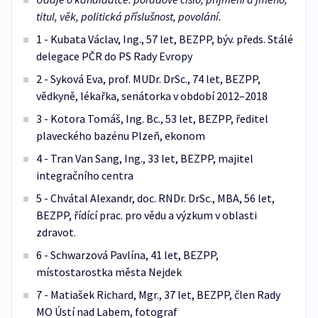
titul, věk, politická příslušnost, povolání.
1 - Kubata Václav, Ing., 57 let, BEZPP, býv. předs. Stálé
delegace PČR do PS Rady Evropy
2 - Syková Eva, prof. MUDr. DrSc., 74 let, BEZPP,
vědkyně, lékařka, senátorka v období 2012–2018
3 - Kotora Tomáš, Ing. Bc., 53 let, BEZPP, ředitel
plaveckého bazénu Plzeň, ekonom
4 - Tran Van Sang, Ing., 33 let, BEZPP, majitel
integračního centra
5 - Chvátal Alexandr, doc. RNDr. DrSc., MBA, 56 let,
BEZPP, řídící prac. pro vědu a výzkum v oblasti
zdravot.
6 - Schwarzová Pavlína, 41 let, BEZPP,
místostarostka města Nejdek
7 - Matiašek Richard, Mgr., 37 let, BEZPP, člen Rady
MO Ústí nad Labem, fotograf