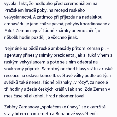
vyvolal fakt, že nedlouho před ceremoniálem na
Pražském hradě pobyl na recepci ruského
velvyslanectví. A zatímco při příjezdu na nedalekou
ambasádu je jeho chůze pevná, pohyby koordinované a
Miloš Zeman nejeví žádné známky onemocnění, o
několik hodin později je všechno jinak.
Nejméně na půdě ruské ambasády přitom Zeman pil –
agentury přinesly snímky prezidenta, jak si ťuká vínem s
ruským velvyslancem a poté se s ním odebral na
soukromý přípitek. Samotný odchod hlavy státu z ruské
recepce na oslavu konce II. světové války podle očitých
svědků také nenesl žádné příznaky „virózy“, za necelé
tři hodiny u žezla českých králů však ano. Zda Zeman v
mezičase pil alkohol, Hrad nekomentoval.
Záběry Zemanovy „společenské únavy“ se okamžitě
staly hitem na internetu a Burianové vysvětlení s