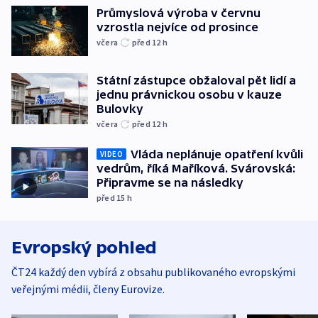
Průmyslová výroba v červnu
vzrostla nejvíce od prosince
včera
před 12
h
Státní zástupce obžaloval pět lidí a
jednu právnickou osobu v kauze
Bulovky
včera
před 12
h
Vláda neplánuje opatření kvůli
VIDEO
vedrům, říká Maříková. Svárovská:
Připravme se na následky
před 15
h
Evropský pohled
ČT24 každý den vybírá z obsahu publikovaného evropskými
veřejnými médii, členy Eurovize.