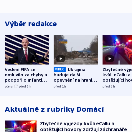
Výběr redakce
Vedení FIFA se
Ukrajina
Zbytečné výj
VIDEO
omluvilo za chyby a
buduje další
kvůli eCallu a
podpořilo Infantina.
opevnění na hranici
obtěžující ho
UEFA trvá na
s Běloruskem
zdržují záchr
včera
před 1
h
před 2
h
před 3
h
bojkotu
Aktuálně z rubriky
Domácí
Zbytečné výjezdy kvůli eCallu a
obtěžující hovory zdržují záchranáře