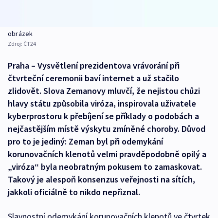
obrázek
Zdroj:
ČT24
Praha – Vysvětlení prezidentova vrávorání při
čtvrteční ceremonii baví internet a už stačilo
zlidovět. Slova Zemanovy mluvčí, že nejistou chůzi
hlavy státu způsobila viróza, inspirovala uživatele
kyberprostoru k přebíjení se příklady o podobách a
nejčastějším místě výskytu zmíněné choroby. Důvod
pro to je jediný: Zeman byl při odemykání
korunovačních klenotů velmi pravděpodobně opilý a
„viróza“ byla neobratným pokusem to zamaskovat.
Takový je alespoň konsenzus veřejnosti na sítích,
jakkoli oficiálně to nikdo nepřiznal.
Slavnostní odemykání korunovačních klenotů ve čtvrtek