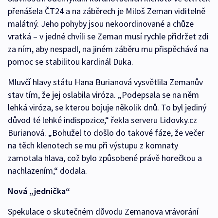
přenášela ČT24 a na záběrech je Miloš Zeman viditelně
malátný. Jeho pohyby jsou nekoordinované a chůze
vratká – v jedné chvíli se Zeman musí rychle přidržet zdi
za ním, aby nespadl, na jiném záběru mu přispěchává na
pomoc se stabilitou kardinál Duka.
Mluvčí hlavy státu Hana Burianová vysvětlila Zemanův
stav tím, že jej oslabila viróza. „Podepsala se na něm
lehká viróza, se kterou bojuje několik dnů. To byl jediný
důvod té lehké indispozice,“ řekla serveru Lidovky.cz
Burianová. „Bohužel to došlo do takové fáze, že večer
na těch klenotech se mu při výstupu z komnaty
zamotala hlava, což bylo způsobené právě horečkou a
nachlazením,“ dodala.
Nová „jednička“
Spekulace o skutečném důvodu Zemanova vrávorání