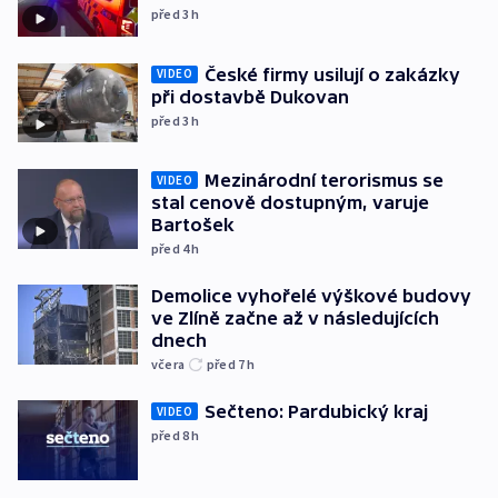
před 3
h
České firmy usilují o zakázky
VIDEO
při dostavbě Dukovan
před 3
h
Mezinárodní terorismus se
VIDEO
stal cenově dostupným, varuje
Bartošek
před 4
h
Demolice vyhořelé výškové budovy
ve Zlíně začne až v následujících
dnech
včera
před 7
h
Sečteno: Pardubický kraj
VIDEO
před 8
h