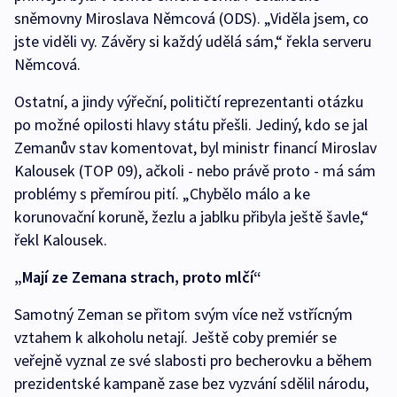
sněmovny Miroslava Němcová (ODS). „Viděla jsem, co
jste viděli vy. Závěry si každý udělá sám,“ řekla serveru
Němcová.
Ostatní, a jindy výřeční, političtí reprezentanti otázku
po možné opilosti hlavy státu přešli. Jediný, kdo se jal
Zemanův stav komentovat, byl ministr financí Miroslav
Kalousek (TOP 09), ačkoli - nebo právě proto - má sám
problémy s přemírou pití. „Chybělo málo a ke
korunovační koruně, žezlu a jablku přibyla ještě šavle,“
řekl Kalousek.
„Mají ze Zemana strach, proto mlčí“
Samotný Zeman se přitom svým více než vstřícným
vztahem k alkoholu netají. Ještě coby premiér se
veřejně vyznal ze své slabosti pro becherovku a během
prezidentské kampaně zase bez vyzvání sdělil národu,