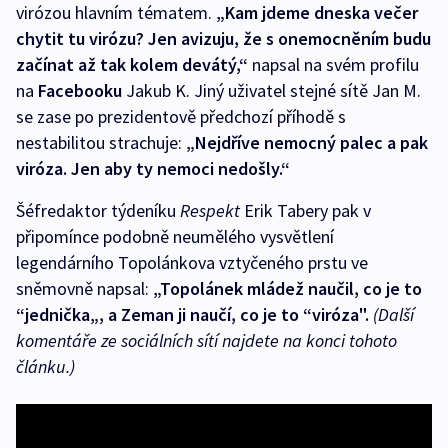
virózou hlavním tématem.
„Kam jdeme dneska večer
chytit tu virózu? Jen avizuju, že s onemocněním budu
začínat až tak kolem devátý,“
napsal na svém profilu
na
Facebooku
Jakub K. Jiný uživatel stejné sítě Jan M.
se zase po prezidentově předchozí příhodě s
nestabilitou strachuje:
„Nejdříve nemocný palec a pak
viróza. Jen aby ty nemoci nedošly.“
Šéfredaktor týdeníku
Respekt
Erik Tabery pak v
připomínce podobně neumělého vysvětlení
legendárního Topolánkova vztyčeného prstu ve
sněmovně napsal:
„Topolánek mládež naučil, co je to
“jednička„, a Zeman ji naučí, co je to “viróza".
(Další
komentáře ze sociálních sítí najdete na konci tohoto
článku.)