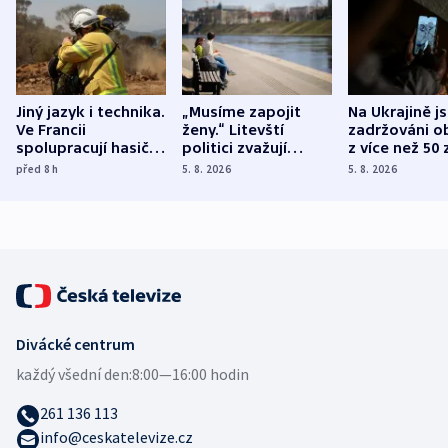
Jiný jazyk i technika.
„Musíme zapojit
Na Ukrajině j
Ve Francii
ženy.“ Litevští
zadržováni o
spolupracují hasiči z
politici zvažují
z více než 50 
různých zemí
dohodu o
Bojovali na s
před 8
h
5. 8. 2026
5. 8. 2026
demografii
Ruska
Divácké centrum
každý všední den:
8:00—16:00 hodin
261 136 113
info@ceskatelevize.cz