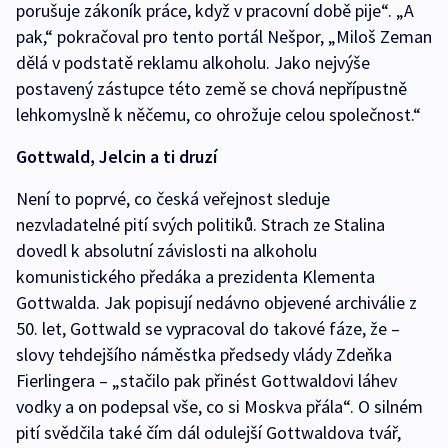
porušuje zákoník práce, když v pracovní době pije“. „A
pak,“ pokračoval pro tento portál Nešpor, „Miloš Zeman
dělá v podstatě reklamu alkoholu. Jako nejvýše
postavený zástupce této země se chová nepřípustně
lehkomyslně k něčemu, co ohrožuje celou společnost.“
Gottwald, Jelcin a ti druzí
Není to poprvé, co česká veřejnost sleduje
nezvladatelné pití svých politiků. Strach ze Stalina
dovedl k absolutní závislosti na alkoholu
komunistického předáka a prezidenta Klementa
Gottwalda. Jak popisují nedávno objevené archiválie z
50. let, Gottwald se vypracoval do takové fáze, že –
slovy tehdejšího náměstka předsedy vlády Zdeňka
Fierlingera – „stačilo pak přinést Gottwaldovi láhev
vodky a on podepsal vše, co si Moskva přála“. O silném
pití svědčila také čím dál odulejší Gottwaldova tvář,