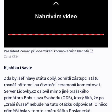
Nahrávám video
Prezident Zeman při odemykání korunovačních klenotů
Zdroj:
ČT24
K jablku i šavle
Zda byl šéf hlavy státu opilý, odmítli zástupci státu
rovněž přítomní na čtvrteční ceremonii komentovat.
Server Lidovky.cz oslovil mimo jiné pražského
primátora Bohuslava Svobodu (ODS), který říká, že po
„zralé úvaze“ nebude na tuto otázku odpovídat. O něco
přímější byla v tomto směru šéfka Poslanecké