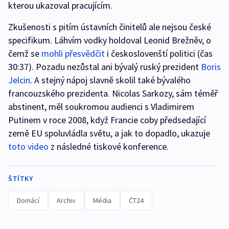
kterou ukazoval pracujícím.
Zkušenosti s pitím ústavních činitelů ale nejsou české
specifikum. Láhvím vodky holdoval Leonid Brežněv, o
čemž se
mohli přesvědčit
i českoslovenští politici (čas
30:37). Pozadu nezůstal ani bývalý ruský prezident
Boris
Jelcin
. A stejný nápoj slavně skolil také bývalého
francouzského prezidenta. Nicolas Sarkozy, sám téměř
abstinent, měl soukromou audienci s Vladimirem
Putinem v roce 2008, když Francie coby předsedající
země EU spoluvládla světu, a jak to dopadlo, ukazuje
toto video
z následné tiskové konference.
ŠTÍTKY
Domácí
Archiv
Média
ČT24