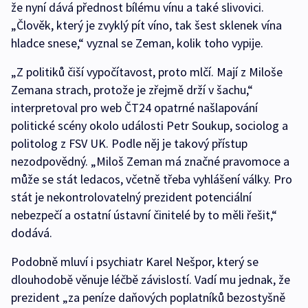
že nyní dává přednost bílému vínu a také slivovici.
„Člověk, který je zvyklý pít víno, tak šest sklenek vína
hladce snese,“ vyznal se Zeman, kolik toho vypije.
„Z politiků čiší vypočítavost, proto mlčí. Mají z Miloše
Zemana strach, protože je zřejmě drží v šachu,“
interpretoval pro web ČT24 opatrné našlapování
politické scény okolo události Petr Soukup, sociolog a
politolog z FSV UK. Podle něj je takový přístup
nezodpovědný. „Miloš Zeman má značné pravomoce a
může se stát ledacos, včetně třeba vyhlášení války. Pro
stát je nekontrolovatelný prezident potenciální
nebezpečí a ostatní ústavní činitelé by to měli řešit,“
dodává.
Podobně mluví i psychiatr Karel Nešpor, který se
dlouhodobě věnuje léčbě závislostí. Vadí mu jednak, že
prezident „za peníze daňových poplatníků bezostyšně