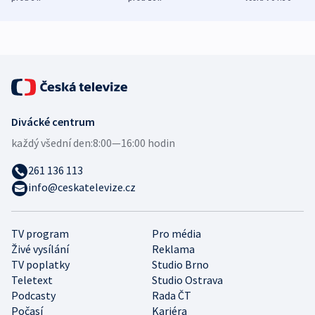
zdravotní rady
bezpečnostní
mezinárodní 
expert
Divácké centrum
každý všední den:
8:00—16:00 hodin
261 136 113
info@ceskatelevize.cz
TV program
Pro média
Živé vysílání
Reklama
TV poplatky
Studio Brno
Teletext
Studio Ostrava
Podcasty
Rada ČT
Počasí
Kariéra