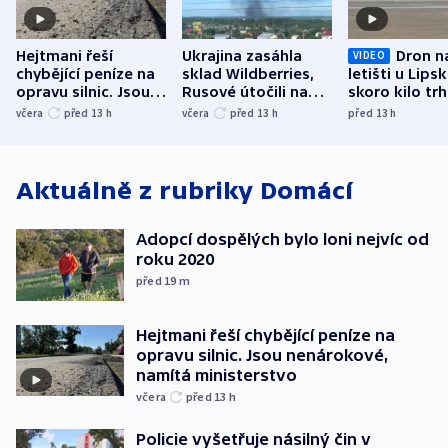
Hejtmani řeší
Ukrajina zasáhla
Dron n
VIDEO
chybějící peníze na
sklad Wildberries,
letišti u Lips
opravu silnic. Jsou
Rusové útočili na
skoro kilo trh
nenárokové, namítá
trh, hasiče či
indicie ukazuj
včera
před 13
h
včera
před 13
h
před 13
h
ministerstvo
stadion
Rusko
Aktuálně z rubriky
Domácí
Adopcí dospělých bylo loni nejvíc od
roku 2020
před 19
m
Hejtmani řeší chybějící peníze na
opravu silnic. Jsou nenárokové,
namítá ministerstvo
včera
před 13
h
Policie vyšetřuje násilný čin v