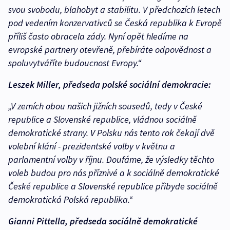
svou svobodu, blahobyt a stabilitu. V předchozích letech
pod vedením konzervativců se Česká republika k Evropě
příliš často obracela zády. Nyní opět hledíme na
evropské partnery otevřeně, přebíráte odpovědnost a
spoluvytváříte budoucnost Evropy.“
Leszek Miller, předseda polské sociální demokracie:
„V zemích obou našich jižních sousedů, tedy v České
republice a Slovenské republice, vládnou sociálně
demokratické strany. V Polsku nás tento rok čekají dvě
volební klání - prezidentské volby v květnu a
parlamentní volby v říjnu. Doufáme, že výsledky těchto
voleb budou pro nás příznivé a k sociálně demokratické
České republice a Slovenské republice přibyde sociálně
demokratická Polská republika.“
Gianni Pittella, předseda sociálně demokratické