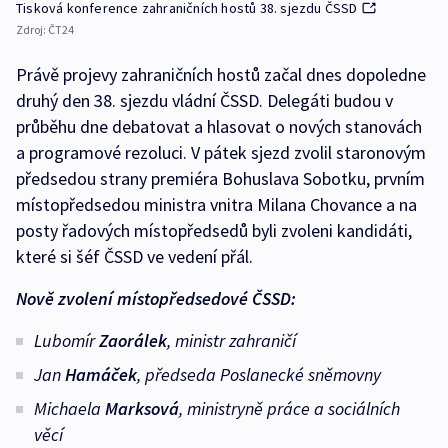
Tisková konference zahraničních hostů 38. sjezdu ČSSD
Zdroj:
ČT24
Právě projevy zahraničních hostů začal dnes dopoledne
druhý den 38. sjezdu vládní ČSSD. Delegáti budou v
průběhu dne debatovat a hlasovat o nových stanovách
a programové rezoluci. V pátek sjezd zvolil staronovým
předsedou strany premiéra Bohuslava Sobotku, prvním
místopředsedou ministra vnitra Milana Chovance a na
posty řadových místopředsedů byli zvoleni kandidáti,
které si šéf ČSSD ve vedení přál.
Nově zvolení místopředsedové ČSSD:
Lubomír
Zaorálek
, ministr zahraničí
Jan
Hamáček
, předseda Poslanecké sněmovny
Michaela
Marksová
, ministryně práce a sociálních
věcí