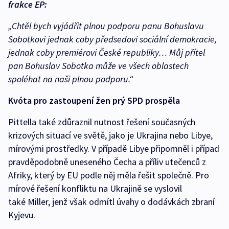
frakce EP:
„Chtěl bych vyjádřit plnou podporu panu Bohuslavu
Sobotkovi jednak coby předsedovi sociální demokracie,
jednak coby premiérovi České republiky… Můj přítel
pan Bohuslav Sobotka může ve všech oblastech
spoléhat na naši plnou podporu.“
Kvóta pro zastoupení žen prý SPD prospěla
Pittella také zdůraznil nutnost řešení současných
krizových situací ve světě, jako je Ukrajina nebo Libye,
mírovými prostředky. V případě Libye připomněl i případ
pravděpodobně uneseného Čecha a příliv utečenců z
Afriky, který by EU podle něj měla řešit společně. Pro
mírové řešení konfliktu na Ukrajině se vyslovil
také Miller, jenž však odmítl úvahy o dodávkách zbraní
Kyjevu.