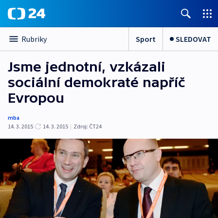
Sport
SLEDOVAT
Rubriky
Jsme jednotní, vzkázali
sociální demokraté napříč
Evropou
mba
14. 3. 2015
14. 3. 2015
|
Zdroj:
ČT24