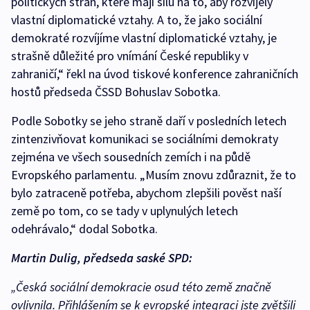
politických stran, které mají sílu na to, aby rozvíjely
vlastní diplomatické vztahy. A to, že jako sociální
demokraté rozvíjíme vlastní diplomatické vztahy, je
strašně důležité pro vnímání České republiky v
zahraničí,“ řekl na úvod tiskové konference zahraničních
hostů předseda ČSSD Bohuslav Sobotka.
Podle Sobotky se jeho straně daří v posledních letech
zintenzivňovat komunikaci se sociálními demokraty
zejména ve všech sousedních zemích i na půdě
Evropského parlamentu. „Musím znovu zdůraznit, že to
bylo zatraceně potřeba, abychom zlepšili pověst naší
země po tom, co se tady v uplynulých letech
odehrávalo,“ dodal Sobotka.
Martin Dulig, předseda saské SPD:
„Česká sociální demokracie osud této země značně
ovlivnila. Přihlášením se k evropské integraci jste zvětšili