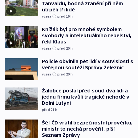
Tanvaldu, bodná zranění při něm
utrpěli tři lidé
včera
před 16
h
Knížák byl pro mnohé symbolem
svobody a intelektuálního rebelství,
řekl Klaus
včera
před 20
h
Policie obvinila pět lidí v souvislosti s
veřejnou soutěží Správy železnic
včera
před 20
h
Žalobce poslal před soud dva lidi a
jednu firmu kvůli tragické nehodě v
Dolní Lutyni
před 21
h
Šéf ČD vrátil bezpečnostní prověrku,
ministr to nechá prověřit, píší
Seznam Zprávy