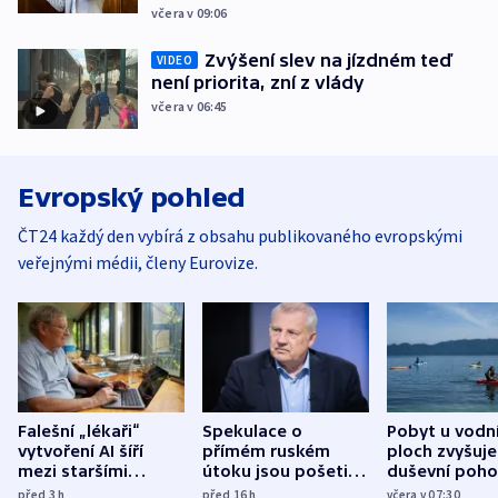
včera v 09:06
Zvýšení slev na jízdném teď
VIDEO
není priorita, zní z vlády
včera v 06:45
Evropský pohled
ČT24 každý den vybírá z obsahu publikovaného evropskými
veřejnými médii, členy Eurovize.
Falešní „lékaři“
Spekulace o
Pobyt u vodn
vytvoření AI šíří
přímém ruském
ploch zvyšuje
mezi staršími
útoku jsou pošetilé,
duševní poho
Poláky nebezpečné
míní estonský
ukázala
před 3
h
před 16
h
včera v 07:30